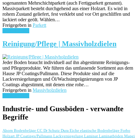
sogenannten Mehrschichtparkett (auch Fertigparkett genannt).
Massivparkett besteht durchgehend aus einer Holzart. Es wird in
rohem Zustand geliefert, fest verklebt und vor Ort geschliffen und
lackiert oder geölt. Wählen…
Freigegeben in
Parkett
weiterlesen ...
Reinigung/Pflege | Massivholzdielen
Jeder Boden braucht individuell auf ihn abgestimmte Reinigungs-
und Pflegeprodukte. Wir führen das umfassende Sortiment aus dem
Hause JP Coatings/Pallmann. Diese Produkte sind auf die
Lackversiegelungen und Öl/Wachsimprägnierungen von JP
Coatings abgestimmt, mit denen eine rohe…
Freigegeben in
Massivholzdielen
weiterlesen ...
Industrie- und Gussböden - verwandte
Begriffe
Ahorn
Bodenbeläge
CC Dr Schutz
Dura
Eiche
elastische Bodenbeläge
Forbo
Holzart
JP Coatings/Pallmann
Lackversiegelung
Laminat
Laminatböden
Mapei