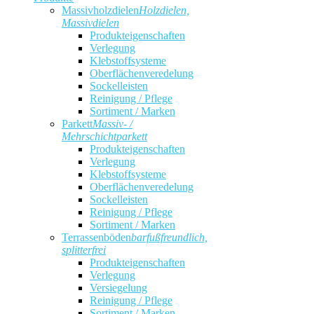
Massivholzdielen
Holzdielen,
Massivdielen
Produkteigenschaften
Verlegung
Klebstoffsysteme
Oberflächenveredelung
Sockelleisten
Reinigung / Pflege
Sortiment / Marken
Parkett
Massiv- /
Mehrschichtparkett
Produkteigenschaften
Verlegung
Klebstoffsysteme
Oberflächenveredelung
Sockelleisten
Reinigung / Pflege
Sortiment / Marken
Terrassenböden
barfußfreundlich,
splitterfrei
Produkteigenschaften
Verlegung
Versiegelung
Reinigung / Pflege
Sortiment / Marken