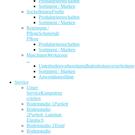
Produkteigenschaften
Sortiment / Marken
Sockelleisten
Profile
Produkteigenschaften
Sortiment / Marken
Reinigung /
Pflege
Schonende
Pflege
Produkteigenschaften
Sortiment / Marken
Maschinen
Werkzeuge
...
Unterbodenvorbereitung
Bodenbelagsverarbeitung
Sortiment / Marken
Anwendungsfilme
Service
Unser
Service
Kompetenz
erleben
Bodenstudio 1
Parkett
Bodenstudio
2
Parkett, Laminat,
Elastisch
Bodenstudio 3
Textil
Bodenstudio