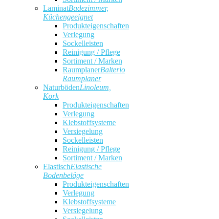
Laminat
Badezimmer,
Küchengeeignet
Produkteigenschaften
Verlegung
Sockelleisten
Reinigung / Pflege
Sortiment / Marken
Raumplaner
Balterio
Raumplaner
Naturböden
Linoleum,
Kork
Produkteigenschaften
Verlegung
Klebstoffsysteme
Versiegelung
Sockelleisten
Reinigung / Pflege
Sortiment / Marken
Elastisch
Elastische
Bodenbeläge
Produkteigenschaften
Verlegung
Klebstoffsysteme
Versiegelung