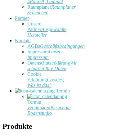
4
Parkett, Laminat
Raumplaner
Raumplaner
Scheucher
Partner
Unsere
Partner
Ausgewählte
Hersteller
Kontakt
AGBs
Geschäftsbedingungen
Impressum
Unser
Impressum
Datenschutzerklärung
Wir
schützen Ihre Daten
Cookie
Erklärung
Cookies;
Was ist das?
Termin
Termin
vereinbaren
Besuch im
Bodenstudio
Produkte