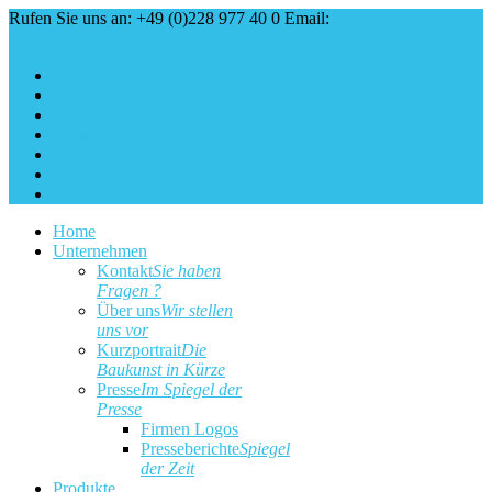
Rufen Sie uns an: +49 (0)228 977 40 0
Email:
service@baukunst.com
Über uns
Aktuell
Service
Kontakt
Impressum
Cookie Erklärung
Datenschutz
Home
Unternehmen
Kontakt
Sie haben
Fragen ?
Über uns
Wir stellen
uns vor
Kurzportrait
Die
Baukunst in Kürze
Presse
Im Spiegel der
Presse
Firmen Logos
Presseberichte
Spiegel
der Zeit
Produkte