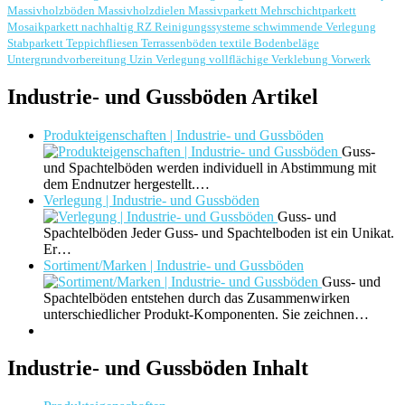
Massivholzböden
Massivholzdielen
Massivparkett
Mehrschichtparkett
Mosaikparkett
nachhaltig
RZ Reinigungssysteme
schwimmende Verlegung
Stabparkett
Teppichfliesen
Terrassenböden
textile Bodenbeläge
Untergrundvorbereitung
Uzin
Verlegung
vollflächige Verklebung
Vorwerk
Industrie- und Gussböden Artikel
Produkteigenschaften | Industrie- und Gussböden
Guss-
und Spachtelböden werden individuell in Abstimmung mit
dem Endnutzer hergestellt.…
Verlegung | Industrie- und Gussböden
Guss- und
Spachtelböden Jeder Guss- und Spachtelboden ist ein Unikat.
Er…
Sortiment/Marken | Industrie- und Gussböden
Guss- und
Spachtelböden entstehen durch das Zusammenwirken
unterschiedlicher Produkt-Komponenten. Sie zeichnen…
Industrie- und Gussböden Inhalt