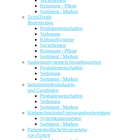
Sockelleisten
Reinigung / Pflege
Sortiment / Marken
Textil
Textile
Bodenbeläge
Produkteigenschaften
Verlegung
Klebstoffsysteme
Sockelleisten
Reinigung / Pflege
Sortiment / Marken
Sauberlaufsysteme
Schmutzfangzonen
Produkteigenschaften
Verlegung
Sortiment / Marken
Industrieböden
Industrie-
und Gussböden
Produkteigenschaften
Verlegung
Sortiment / Marken
Klebetechnologie
Untergrundvorbereitung
Systemkomponenten
Sortiment / Marken
Parkettoberfläche
Versiegelung
von Parkett