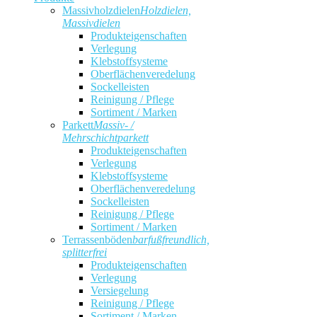
Massivholzdielen
Holzdielen,
Massivdielen
Produkteigenschaften
Verlegung
Klebstoffsysteme
Oberflächenveredelung
Sockelleisten
Reinigung / Pflege
Sortiment / Marken
Parkett
Massiv- /
Mehrschichtparkett
Produkteigenschaften
Verlegung
Klebstoffsysteme
Oberflächenveredelung
Sockelleisten
Reinigung / Pflege
Sortiment / Marken
Terrassenböden
barfußfreundlich,
splitterfrei
Produkteigenschaften
Verlegung
Versiegelung
Reinigung / Pflege
Sortiment / Marken