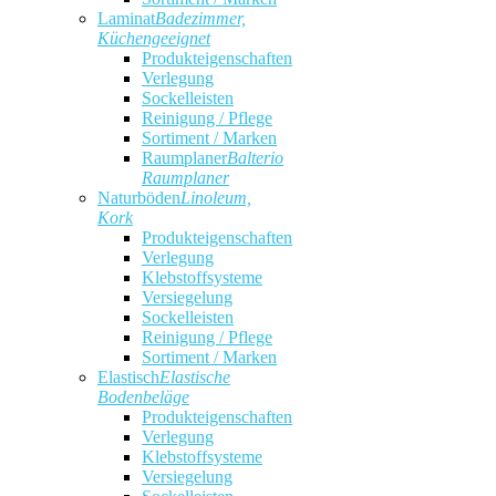
Laminat
Badezimmer,
Küchengeeignet
Produkteigenschaften
Verlegung
Sockelleisten
Reinigung / Pflege
Sortiment / Marken
Raumplaner
Balterio
Raumplaner
Naturböden
Linoleum,
Kork
Produkteigenschaften
Verlegung
Klebstoffsysteme
Versiegelung
Sockelleisten
Reinigung / Pflege
Sortiment / Marken
Elastisch
Elastische
Bodenbeläge
Produkteigenschaften
Verlegung
Klebstoffsysteme
Versiegelung