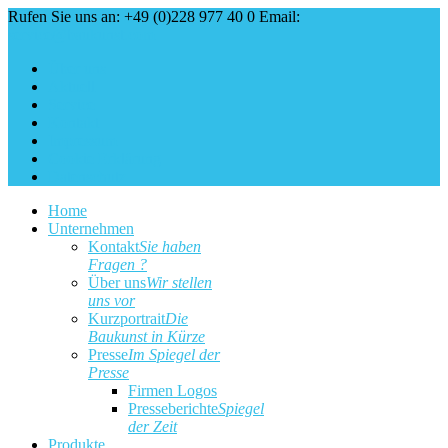
Rufen Sie uns an: +49 (0)228 977 40 0
Email:
service@baukunst.com
Über uns
Aktuell
Service
Kontakt
Impressum
Cookie Erklärung
Datenschutz
Home
Unternehmen
Kontakt
Sie haben
Fragen ?
Über uns
Wir stellen
uns vor
Kurzportrait
Die
Baukunst in Kürze
Presse
Im Spiegel der
Presse
Firmen Logos
Presseberichte
Spiegel
der Zeit
Produkte