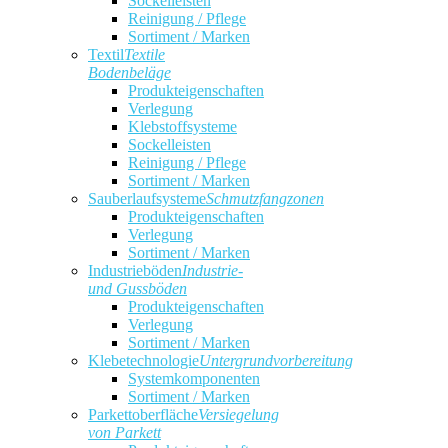
Sockelleisten
Reinigung / Pflege
Sortiment / Marken
Textil
Textile
Bodenbeläge
Produkteigenschaften
Verlegung
Klebstoffsysteme
Sockelleisten
Reinigung / Pflege
Sortiment / Marken
Sauberlaufsysteme
Schmutzfangzonen
Produkteigenschaften
Verlegung
Sortiment / Marken
Industrieböden
Industrie-
und Gussböden
Produkteigenschaften
Verlegung
Sortiment / Marken
Klebetechnologie
Untergrundvorbereitung
Systemkomponenten
Sortiment / Marken
Parkettoberfläche
Versiegelung
von Parkett