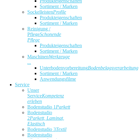
Produkteigenschaften
Sortiment / Marken
Sockelleisten
Profile
Produkteigenschaften
Sortiment / Marken
Reinigung /
Pflege
Schonende
Pflege
Produkteigenschaften
Sortiment / Marken
Maschinen
Werkzeuge
...
Unterbodenvorbereitung
Bodenbelagsverarbeitung
Sortiment / Marken
Anwendungsfilme
Service
Unser
Service
Kompetenz
erleben
Bodenstudio 1
Parkett
Bodenstudio
2
Parkett, Laminat,
Elastisch
Bodenstudio 3
Textil
Bodenstudio