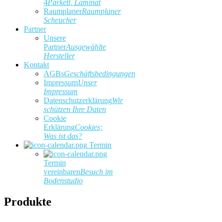
4
Parkett, Laminat
Raumplaner
Raumplaner
Scheucher
Partner
Unsere
Partner
Ausgewählte
Hersteller
Kontakt
AGBs
Geschäftsbedingungen
Impressum
Unser
Impressum
Datenschutzerklärung
Wir
schützen Ihre Daten
Cookie
Erklärung
Cookies;
Was ist das?
Termin
Termin
vereinbaren
Besuch im
Bodenstudio
Produkte