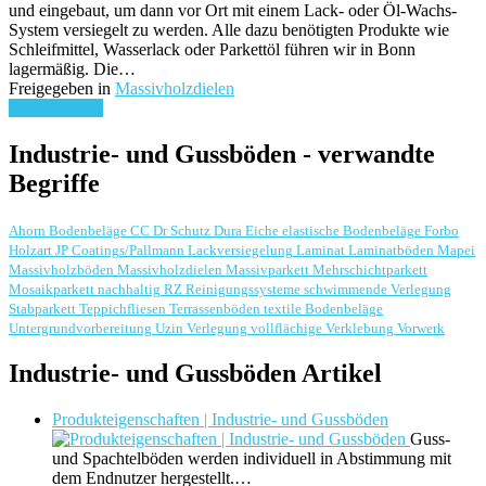
und eingebaut, um dann vor Ort mit einem Lack- oder Öl-Wachs-
System versiegelt zu werden. Alle dazu benötigten Produkte wie
Schleifmittel, Wasserlack oder Parkettöl führen wir in Bonn
lagermäßig. Die…
Freigegeben in
Massivholzdielen
weiterlesen ...
Industrie- und Gussböden - verwandte
Begriffe
Ahorn
Bodenbeläge
CC Dr Schutz
Dura
Eiche
elastische Bodenbeläge
Forbo
Holzart
JP Coatings/Pallmann
Lackversiegelung
Laminat
Laminatböden
Mapei
Massivholzböden
Massivholzdielen
Massivparkett
Mehrschichtparkett
Mosaikparkett
nachhaltig
RZ Reinigungssysteme
schwimmende Verlegung
Stabparkett
Teppichfliesen
Terrassenböden
textile Bodenbeläge
Untergrundvorbereitung
Uzin
Verlegung
vollflächige Verklebung
Vorwerk
Industrie- und Gussböden Artikel
Produkteigenschaften | Industrie- und Gussböden
Guss-
und Spachtelböden werden individuell in Abstimmung mit
dem Endnutzer hergestellt.…