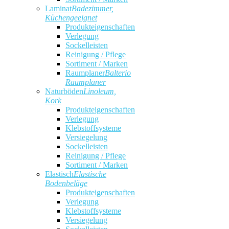
Laminat
Badezimmer,
Küchengeeignet
Produkteigenschaften
Verlegung
Sockelleisten
Reinigung / Pflege
Sortiment / Marken
Raumplaner
Balterio
Raumplaner
Naturböden
Linoleum,
Kork
Produkteigenschaften
Verlegung
Klebstoffsysteme
Versiegelung
Sockelleisten
Reinigung / Pflege
Sortiment / Marken
Elastisch
Elastische
Bodenbeläge
Produkteigenschaften
Verlegung
Klebstoffsysteme
Versiegelung