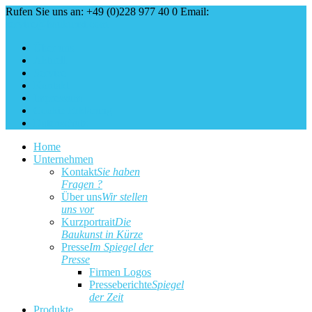
Rufen Sie uns an: +49 (0)228 977 40 0
Email:
service@baukunst.com
Über uns
Aktuell
Service
Kontakt
Impressum
Cookie Erklärung
Datenschutz
Home
Unternehmen
Kontakt
Sie haben
Fragen ?
Über uns
Wir stellen
uns vor
Kurzportrait
Die
Baukunst in Kürze
Presse
Im Spiegel der
Presse
Firmen Logos
Presseberichte
Spiegel
der Zeit
Produkte