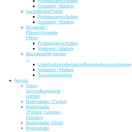
Produkteigenschaften
Sortiment / Marken
Sockelleisten
Profile
Produkteigenschaften
Sortiment / Marken
Reinigung /
Pflege
Schonende
Pflege
Produkteigenschaften
Sortiment / Marken
Maschinen
Werkzeuge
...
Unterbodenvorbereitung
Bodenbelagsverarbeitung
Sortiment / Marken
Anwendungsfilme
Service
Unser
Service
Kompetenz
erleben
Bodenstudio 1
Parkett
Bodenstudio
2
Parkett, Laminat,
Elastisch
Bodenstudio 3
Textil
Bodenstudio