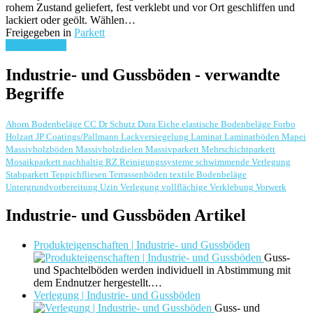
rohem Zustand geliefert, fest verklebt und vor Ort geschliffen und
lackiert oder geölt. Wählen…
Freigegeben in
Parkett
weiterlesen ...
Industrie- und Gussböden - verwandte
Begriffe
Ahorn
Bodenbeläge
CC Dr Schutz
Dura
Eiche
elastische Bodenbeläge
Forbo
Holzart
JP Coatings/Pallmann
Lackversiegelung
Laminat
Laminatböden
Mapei
Massivholzböden
Massivholzdielen
Massivparkett
Mehrschichtparkett
Mosaikparkett
nachhaltig
RZ Reinigungssysteme
schwimmende Verlegung
Stabparkett
Teppichfliesen
Terrassenböden
textile Bodenbeläge
Untergrundvorbereitung
Uzin
Verlegung
vollflächige Verklebung
Vorwerk
Industrie- und Gussböden Artikel
Produkteigenschaften | Industrie- und Gussböden
Guss-
und Spachtelböden werden individuell in Abstimmung mit
dem Endnutzer hergestellt.…
Verlegung | Industrie- und Gussböden
Guss- und