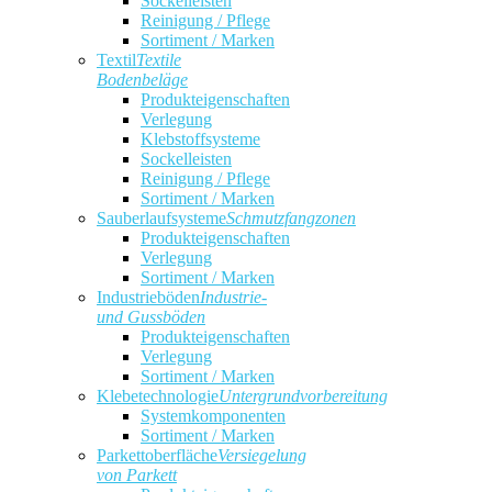
Sockelleisten
Reinigung / Pflege
Sortiment / Marken
Textil
Textile
Bodenbeläge
Produkteigenschaften
Verlegung
Klebstoffsysteme
Sockelleisten
Reinigung / Pflege
Sortiment / Marken
Sauberlaufsysteme
Schmutzfangzonen
Produkteigenschaften
Verlegung
Sortiment / Marken
Industrieböden
Industrie-
und Gussböden
Produkteigenschaften
Verlegung
Sortiment / Marken
Klebetechnologie
Untergrundvorbereitung
Systemkomponenten
Sortiment / Marken
Parkettoberfläche
Versiegelung
von Parkett