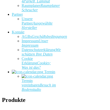
4
Parkett, Laminat
Raumplaner
Raumplaner
Scheucher
Partner
Unsere
Partner
Ausgewählte
Hersteller
Kontakt
AGBs
Geschäftsbedingungen
Impressum
Unser
Impressum
Datenschutzerklärung
Wir
schützen Ihre Daten
Cookie
Erklärung
Cookies;
Was ist das?
Termin
Termin
vereinbaren
Besuch im
Bodenstudio
Produkte