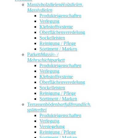
Massivholzdielen
Holzdielen,
Massivdielen
Produkteigenschaften
Verlegung
Klebstoffsysteme
Oberflächenveredelung
Sockelleisten
Reinigung / Pflege
Sortiment / Marken
Parkett
Massiv- /
Mehrschichtparkett
Produkteigenschaften
Verlegung
Klebstoffsysteme
Oberflächenveredelung
Sockelleisten
Reinigung / Pflege
Sortiment / Marken
Terrassenböden
barfußfreundlich,
splitterfrei
Produkteigenschaften
Verlegung
Versiegelung
Reinigung / Pflege
Sortiment / Marken