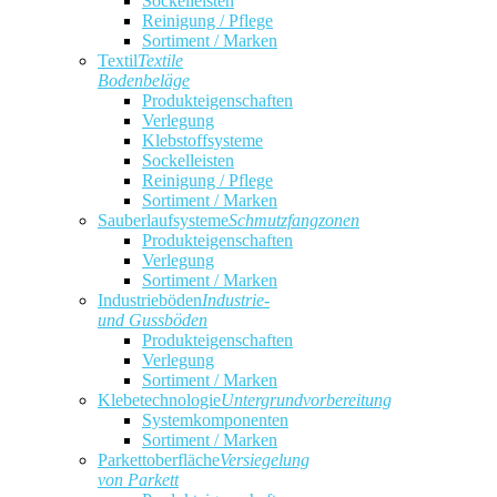
Sockelleisten
Reinigung / Pflege
Sortiment / Marken
Textil
Textile
Bodenbeläge
Produkteigenschaften
Verlegung
Klebstoffsysteme
Sockelleisten
Reinigung / Pflege
Sortiment / Marken
Sauberlaufsysteme
Schmutzfangzonen
Produkteigenschaften
Verlegung
Sortiment / Marken
Industrieböden
Industrie-
und Gussböden
Produkteigenschaften
Verlegung
Sortiment / Marken
Klebetechnologie
Untergrundvorbereitung
Systemkomponenten
Sortiment / Marken
Parkettoberfläche
Versiegelung
von Parkett