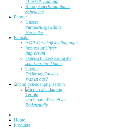
4
Parkett, Laminat
Raumplaner
Raumplaner
Scheucher
Partner
Unsere
Partner
Ausgewählte
Hersteller
Kontakt
AGBs
Geschäftsbedingungen
Impressum
Unser
Impressum
Datenschutzerklärung
Wir
schützen Ihre Daten
Cookie
Erklärung
Cookies;
Was ist das?
Termin
Termin
vereinbaren
Besuch im
Bodenstudio
Home
Produkte