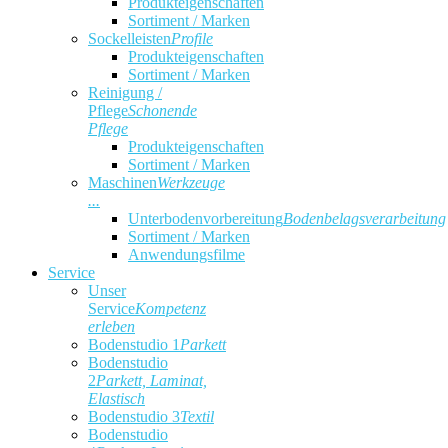
Produkteigenschaften
Sortiment / Marken
Sockelleisten
Profile
Produkteigenschaften
Sortiment / Marken
Reinigung /
Pflege
Schonende
Pflege
Produkteigenschaften
Sortiment / Marken
Maschinen
Werkzeuge
...
Unterbodenvorbereitung
Bodenbelagsverarbeitung
Sortiment / Marken
Anwendungsfilme
Service
Unser
Service
Kompetenz
erleben
Bodenstudio 1
Parkett
Bodenstudio
2
Parkett, Laminat,
Elastisch
Bodenstudio 3
Textil
Bodenstudio