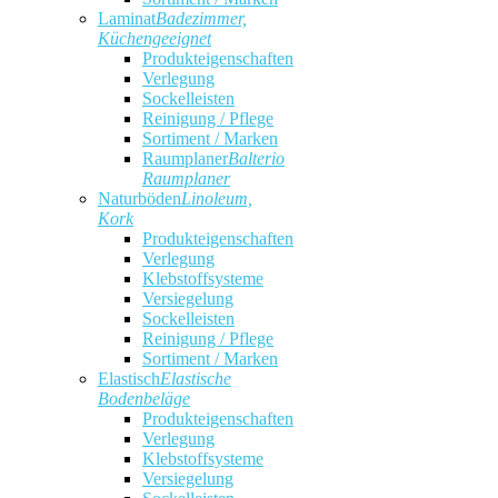
Laminat
Badezimmer,
Küchengeeignet
Produkteigenschaften
Verlegung
Sockelleisten
Reinigung / Pflege
Sortiment / Marken
Raumplaner
Balterio
Raumplaner
Naturböden
Linoleum,
Kork
Produkteigenschaften
Verlegung
Klebstoffsysteme
Versiegelung
Sockelleisten
Reinigung / Pflege
Sortiment / Marken
Elastisch
Elastische
Bodenbeläge
Produkteigenschaften
Verlegung
Klebstoffsysteme
Versiegelung