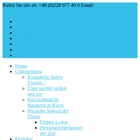
Rufen Sie uns an: +49 (0)228 977 40 0
Email:
service@baukunst.com
Über uns
Aktuell
Service
Kontakt
Impressum
Cookie Erklärung
Datenschutz
Home
Unternehmen
Kontakt
Sie haben
Fragen ?
Über uns
Wir stellen
uns vor
Kurzportrait
Die
Baukunst in Kürze
Presse
Im Spiegel der
Presse
Firmen Logos
Presseberichte
Spiegel
der Zeit
Produkte