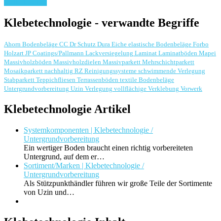
weiterlesen ...
Klebetechnologie - verwandte Begriffe
Ahorn
Bodenbeläge
CC Dr Schutz
Dura
Eiche
elastische Bodenbeläge
Forbo
Holzart
JP Coatings/Pallmann
Lackversiegelung
Laminat
Laminatböden
Mapei
Massivholzböden
Massivholzdielen
Massivparkett
Mehrschichtparkett
Mosaikparkett
nachhaltig
RZ Reinigungssysteme
schwimmende Verlegung
Stabparkett
Teppichfliesen
Terrassenböden
textile Bodenbeläge
Untergrundvorbereitung
Uzin
Verlegung
vollflächige Verklebung
Vorwerk
Klebetechnologie Artikel
Systemkomponenten | Klebetechnologie /
Untergrundvorbereitung
Ein wertiger Boden braucht einen richtig vorbereiteten
Untergrund, auf dem er…
Sortiment/Marken | Klebetechnologie /
Untergrundvorbereitung
Als Stützpunkthändler führen wir große Teile der Sortimente
von Uzin und…