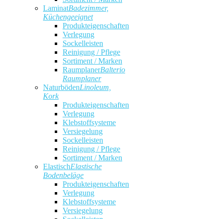
Laminat
Badezimmer,
Küchengeeignet
Produkteigenschaften
Verlegung
Sockelleisten
Reinigung / Pflege
Sortiment / Marken
Raumplaner
Balterio
Raumplaner
Naturböden
Linoleum,
Kork
Produkteigenschaften
Verlegung
Klebstoffsysteme
Versiegelung
Sockelleisten
Reinigung / Pflege
Sortiment / Marken
Elastisch
Elastische
Bodenbeläge
Produkteigenschaften
Verlegung
Klebstoffsysteme
Versiegelung