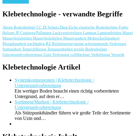
weiterlesen ...
Klebetechnologie - verwandte Begriffe
Ahorn
Bodenbeläge
CC Dr Schutz
Dura
Eiche
elastische Bodenbeläge
Forbo
Holzart
JP Coatings/Pallmann
Lackversiegelung
Laminat
Laminatböden
Mapei
Massivholzböden
Massivholzdielen
Massivparkett
Mehrschichtparkett
Mosaikparkett
nachhaltig
RZ Reinigungssysteme
schwimmende Verlegung
Stabparkett
Teppichfliesen
Terrassenböden
textile Bodenbeläge
Untergrundvorbereitung
Uzin
Verlegung
vollflächige Verklebung
Vorwerk
Klebetechnologie Artikel
Systemkomponenten | Klebetechnologie /
Untergrundvorbereitung
Ein wertiger Boden braucht einen richtig vorbereiteten
Untergrund, auf dem er…
Sortiment/Marken | Klebetechnologie /
Untergrundvorbereitung
Als Stützpunkthändler führen wir große Teile der Sortimente
von Uzin und…