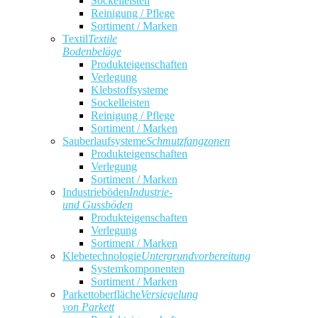
Sockelleisten
Reinigung / Pflege
Sortiment / Marken
Textil
Textile
Bodenbeläge
Produkteigenschaften
Verlegung
Klebstoffsysteme
Sockelleisten
Reinigung / Pflege
Sortiment / Marken
Sauberlaufsysteme
Schmutzfangzonen
Produkteigenschaften
Verlegung
Sortiment / Marken
Industrieböden
Industrie-
und Gussböden
Produkteigenschaften
Verlegung
Sortiment / Marken
Klebetechnologie
Untergrundvorbereitung
Systemkomponenten
Sortiment / Marken
Parkettoberfläche
Versiegelung
von Parkett