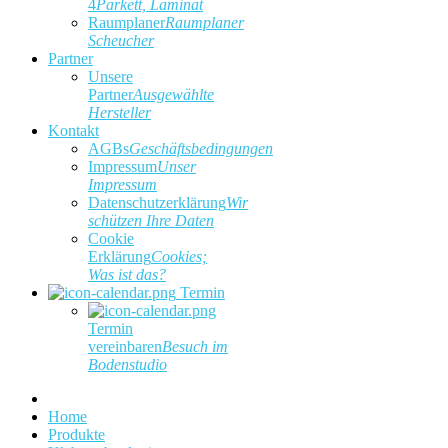
4
Parkett, Laminat
Raumplaner
Raumplaner
Scheucher
Partner
Unsere
Partner
Ausgewählte
Hersteller
Kontakt
AGBs
Geschäftsbedingungen
Impressum
Unser
Impressum
Datenschutzerklärung
Wir
schützen Ihre Daten
Cookie
Erklärung
Cookies;
Was ist das?
Termin
Termin
vereinbaren
Besuch im
Bodenstudio
Home
Produkte