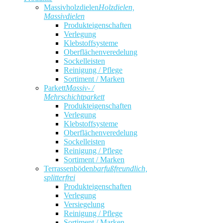
Massivholzdielen
Holzdielen,
Massivdielen
Produkteigenschaften
Verlegung
Klebstoffsysteme
Oberflächenveredelung
Sockelleisten
Reinigung / Pflege
Sortiment / Marken
Parkett
Massiv- /
Mehrschichtparkett
Produkteigenschaften
Verlegung
Klebstoffsysteme
Oberflächenveredelung
Sockelleisten
Reinigung / Pflege
Sortiment / Marken
Terrassenböden
barfußfreundlich,
splitterfrei
Produkteigenschaften
Verlegung
Versiegelung
Reinigung / Pflege
Sortiment / Marken