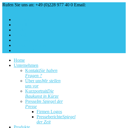
Rufen Sie uns an: +49 (0)228 977 40 0
Email:
service@baukunst.com
Über uns
Aktuell
Service
Kontakt
Impressum
Cookie Erklärung
Datenschutz
Home
Unternehmen
Kontakt
Sie haben
Fragen ?
Über uns
Wir stellen
uns vor
Kurzportrait
Die
Baukunst in Kürze
Presse
Im Spiegel der
Presse
Firmen Logos
Presseberichte
Spiegel
der Zeit
Produkte