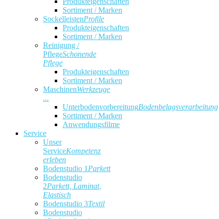
Produkteigenschaften
Sortiment / Marken
Sockelleisten
Profile
Produkteigenschaften
Sortiment / Marken
Reinigung /
Pflege
Schonende
Pflege
Produkteigenschaften
Sortiment / Marken
Maschinen
Werkzeuge
...
Unterbodenvorbereitung
Bodenbelagsverarbeitung
Sortiment / Marken
Anwendungsfilme
Service
Unser
Service
Kompetenz
erleben
Bodenstudio 1
Parkett
Bodenstudio
2
Parkett, Laminat,
Elastisch
Bodenstudio 3
Textil
Bodenstudio