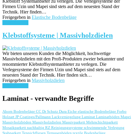
Klebstoff Systemanbieter zu verlegen. Die Verlegesysteme der
Firmen Uzin und Mapei sind stets auf dem neuesten Stand der
Technik. Hier finden…
Freigegeben in
Elastische Bodenbeläge
weiterlesen ...
Klebstoffsysteme | Massivholzdielen
Wir bieten unseren Kunden die Möglichkeit, hochwertige
Massivholzdielen mit den Profi-Produkten zweier bekannter und
renommierter Klebstoffsystemanbieter zu verlegen. Die
Verlegesysteme der Firmen Uzin und Mapei sind stets auf dem
neuesten Stand der Technik. Hier finden sich…
Freigegeben in
Massivholzdielen
weiterlesen ...
Laminat - verwandte Begriffe
Ahorn
Bodenbeläge
CC Dr Schutz
Dura
Eiche
elastische Bodenbeläge
Forbo
Holzart
JP Coatings/Pallmann
Lackversiegelung
Laminat
Laminatböden
Mapei
Massivholzböden
Massivholzdielen
Massivparkett
Mehrschichtparkett
Mosaikparkett
nachhaltig
RZ Reinigungssysteme
schwimmende Verlegung
Stabparkett
Teppichfliesen
Terrassenböden
textile Bodenbeläge