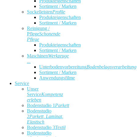
Produkteigenschaften
Sortiment / Marken
Sockelleisten
Profile
Produkteigenschaften
Sortiment / Marken
Reinigung /
Pflege
Schonende
Pflege
Produkteigenschaften
Sortiment / Marken
Maschinen
Werkzeuge
...
Unterbodenvorbereitung
Bodenbelagsverarbeitung
Sortiment / Marken
Anwendungsfilme
Service
Unser
Service
Kompetenz
erleben
Bodenstudio 1
Parkett
Bodenstudio
2
Parkett, Laminat,
Elastisch
Bodenstudio 3
Textil
Bodenstudio