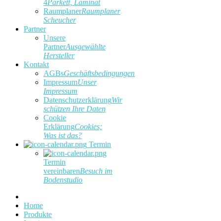
4
Parkett, Laminat
Raumplaner
Raumplaner
Scheucher
Partner
Unsere
Partner
Ausgewählte
Hersteller
Kontakt
AGBs
Geschäftsbedingungen
Impressum
Unser
Impressum
Datenschutzerklärung
Wir
schützen Ihre Daten
Cookie
Erklärung
Cookies;
Was ist das?
Termin
Termin
vereinbaren
Besuch im
Bodenstudio
Home
Produkte