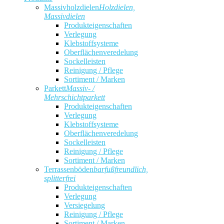
Massivholzdielen
Holzdielen,
Massivdielen
Produkteigenschaften
Verlegung
Klebstoffsysteme
Oberflächenveredelung
Sockelleisten
Reinigung / Pflege
Sortiment / Marken
Parkett
Massiv- /
Mehrschichtparkett
Produkteigenschaften
Verlegung
Klebstoffsysteme
Oberflächenveredelung
Sockelleisten
Reinigung / Pflege
Sortiment / Marken
Terrassenböden
barfußfreundlich,
splitterfrei
Produkteigenschaften
Verlegung
Versiegelung
Reinigung / Pflege
Sortiment / Marken