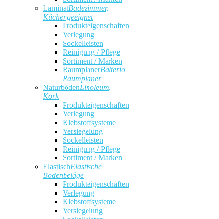
Laminat
Badezimmer,
Küchengeeignet
Produkteigenschaften
Verlegung
Sockelleisten
Reinigung / Pflege
Sortiment / Marken
Raumplaner
Balterio
Raumplaner
Naturböden
Linoleum,
Kork
Produkteigenschaften
Verlegung
Klebstoffsysteme
Versiegelung
Sockelleisten
Reinigung / Pflege
Sortiment / Marken
Elastisch
Elastische
Bodenbeläge
Produkteigenschaften
Verlegung
Klebstoffsysteme
Versiegelung