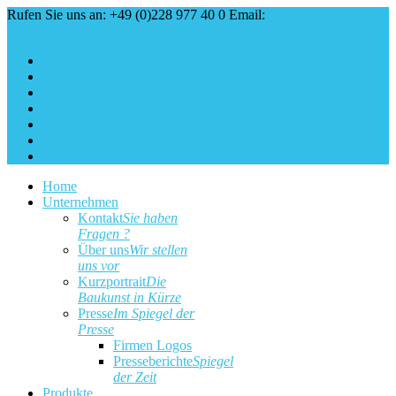
Rufen Sie uns an: +49 (0)228 977 40 0
Email:
service@baukunst.com
Über uns
Aktuell
Service
Kontakt
Impressum
Cookie Erklärung
Datenschutz
Home
Unternehmen
Kontakt
Sie haben
Fragen ?
Über uns
Wir stellen
uns vor
Kurzportrait
Die
Baukunst in Kürze
Presse
Im Spiegel der
Presse
Firmen Logos
Presseberichte
Spiegel
der Zeit
Produkte