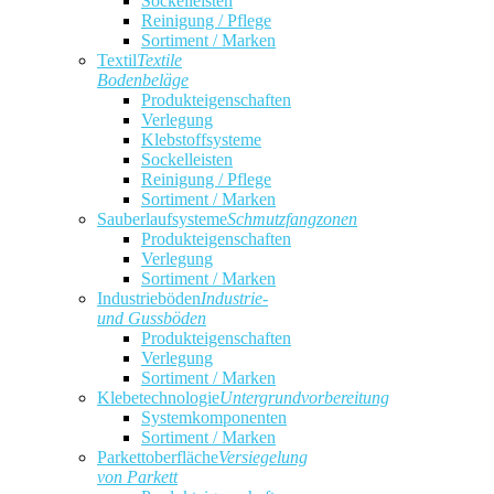
Sockelleisten
Reinigung / Pflege
Sortiment / Marken
Textil
Textile
Bodenbeläge
Produkteigenschaften
Verlegung
Klebstoffsysteme
Sockelleisten
Reinigung / Pflege
Sortiment / Marken
Sauberlaufsysteme
Schmutzfangzonen
Produkteigenschaften
Verlegung
Sortiment / Marken
Industrieböden
Industrie-
und Gussböden
Produkteigenschaften
Verlegung
Sortiment / Marken
Klebetechnologie
Untergrundvorbereitung
Systemkomponenten
Sortiment / Marken
Parkettoberfläche
Versiegelung
von Parkett