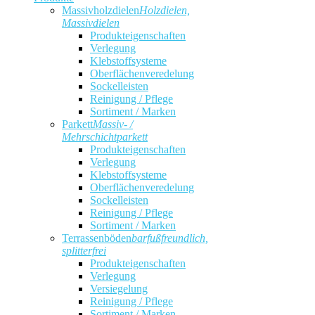
Massivholzdielen
Holzdielen,
Massivdielen
Produkteigenschaften
Verlegung
Klebstoffsysteme
Oberflächenveredelung
Sockelleisten
Reinigung / Pflege
Sortiment / Marken
Parkett
Massiv- /
Mehrschichtparkett
Produkteigenschaften
Verlegung
Klebstoffsysteme
Oberflächenveredelung
Sockelleisten
Reinigung / Pflege
Sortiment / Marken
Terrassenböden
barfußfreundlich,
splitterfrei
Produkteigenschaften
Verlegung
Versiegelung
Reinigung / Pflege
Sortiment / Marken