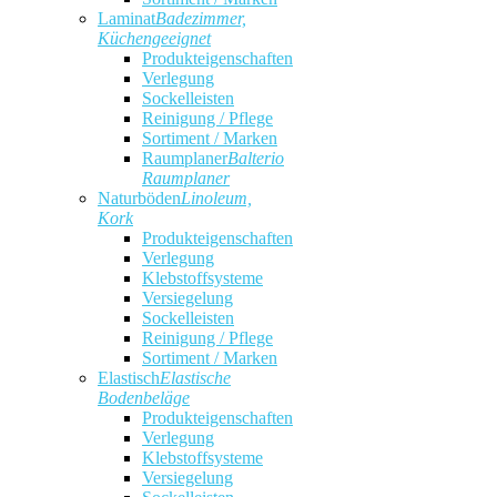
Laminat
Badezimmer,
Küchengeeignet
Produkteigenschaften
Verlegung
Sockelleisten
Reinigung / Pflege
Sortiment / Marken
Raumplaner
Balterio
Raumplaner
Naturböden
Linoleum,
Kork
Produkteigenschaften
Verlegung
Klebstoffsysteme
Versiegelung
Sockelleisten
Reinigung / Pflege
Sortiment / Marken
Elastisch
Elastische
Bodenbeläge
Produkteigenschaften
Verlegung
Klebstoffsysteme
Versiegelung