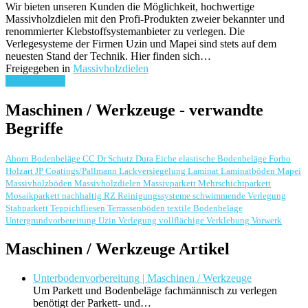
Wir bieten unseren Kunden die Möglichkeit, hochwertige
Massivholzdielen mit den Profi-Produkten zweier bekannter und
renommierter Klebstoffsystemanbieter zu verlegen. Die
Verlegesysteme der Firmen Uzin und Mapei sind stets auf dem
neuesten Stand der Technik. Hier finden sich…
Freigegeben in
Massivholzdielen
weiterlesen ...
Maschinen / Werkzeuge - verwandte
Begriffe
Ahorn
Bodenbeläge
CC Dr Schutz
Dura
Eiche
elastische Bodenbeläge
Forbo
Holzart
JP Coatings/Pallmann
Lackversiegelung
Laminat
Laminatböden
Mapei
Massivholzböden
Massivholzdielen
Massivparkett
Mehrschichtparkett
Mosaikparkett
nachhaltig
RZ Reinigungssysteme
schwimmende Verlegung
Stabparkett
Teppichfliesen
Terrassenböden
textile Bodenbeläge
Untergrundvorbereitung
Uzin
Verlegung
vollflächige Verklebung
Vorwerk
Maschinen / Werkzeuge Artikel
Unterbodenvorbereitung | Maschinen / Werkzeuge
Um Parkett und Bodenbeläge fachmännisch zu verlegen
benötigt der Parkett- und…