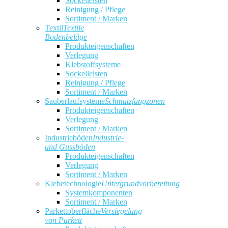
Sockelleisten
Reinigung / Pflege
Sortiment / Marken
Textil
Textile
Bodenbeläge
Produkteigenschaften
Verlegung
Klebstoffsysteme
Sockelleisten
Reinigung / Pflege
Sortiment / Marken
Sauberlaufsysteme
Schmutzfangzonen
Produkteigenschaften
Verlegung
Sortiment / Marken
Industrieböden
Industrie-
und Gussböden
Produkteigenschaften
Verlegung
Sortiment / Marken
Klebetechnologie
Untergrundvorbereitung
Systemkomponenten
Sortiment / Marken
Parkettoberfläche
Versiegelung
von Parkett