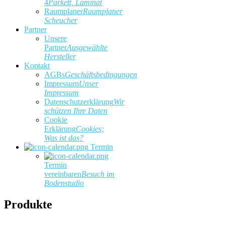
4
Parkett, Laminat
Raumplaner
Raumplaner
Scheucher
Partner
Unsere
Partner
Ausgewählte
Hersteller
Kontakt
AGBs
Geschäftsbedingungen
Impressum
Unser
Impressum
Datenschutzerklärung
Wir
schützen Ihre Daten
Cookie
Erklärung
Cookies;
Was ist das?
Termin
Termin
vereinbaren
Besuch im
Bodenstudio
Produkte