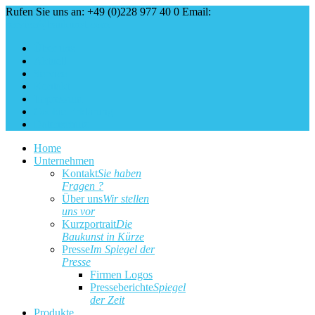
Rufen Sie uns an: +49 (0)228 977 40 0
Email:
service@baukunst.com
Über uns
Aktuell
Service
Kontakt
Impressum
Cookie Erklärung
Datenschutz
Home
Unternehmen
Kontakt
Sie haben
Fragen ?
Über uns
Wir stellen
uns vor
Kurzportrait
Die
Baukunst in Kürze
Presse
Im Spiegel der
Presse
Firmen Logos
Presseberichte
Spiegel
der Zeit
Produkte