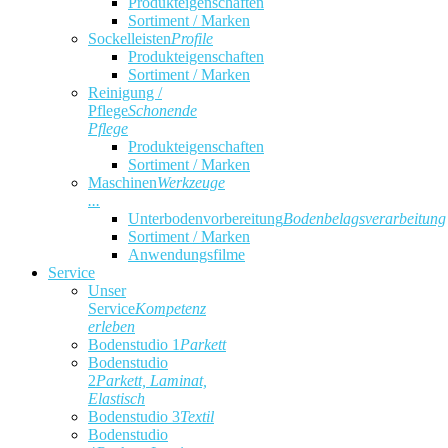
Produkteigenschaften
Sortiment / Marken
Sockelleisten
Profile
Produkteigenschaften
Sortiment / Marken
Reinigung /
Pflege
Schonende
Pflege
Produkteigenschaften
Sortiment / Marken
Maschinen
Werkzeuge
...
Unterbodenvorbereitung
Bodenbelagsverarbeitung
Sortiment / Marken
Anwendungsfilme
Service
Unser
Service
Kompetenz
erleben
Bodenstudio 1
Parkett
Bodenstudio
2
Parkett, Laminat,
Elastisch
Bodenstudio 3
Textil
Bodenstudio