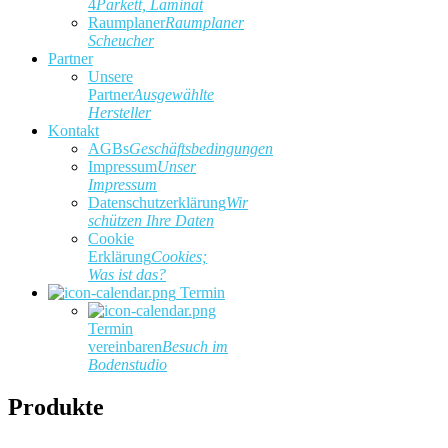
4
Parkett, Laminat
Raumplaner
Raumplaner
Scheucher
Partner
Unsere
Partner
Ausgewählte
Hersteller
Kontakt
AGBs
Geschäftsbedingungen
Impressum
Unser
Impressum
Datenschutzerklärung
Wir
schützen Ihre Daten
Cookie
Erklärung
Cookies;
Was ist das?
Termin
Termin
vereinbaren
Besuch im
Bodenstudio
Produkte