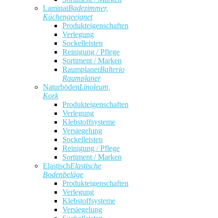
Laminat
Badezimmer,
Küchengeeignet
Produkteigenschaften
Verlegung
Sockelleisten
Reinigung / Pflege
Sortiment / Marken
Raumplaner
Balterio
Raumplaner
Naturböden
Linoleum,
Kork
Produkteigenschaften
Verlegung
Klebstoffsysteme
Versiegelung
Sockelleisten
Reinigung / Pflege
Sortiment / Marken
Elastisch
Elastische
Bodenbeläge
Produkteigenschaften
Verlegung
Klebstoffsysteme
Versiegelung