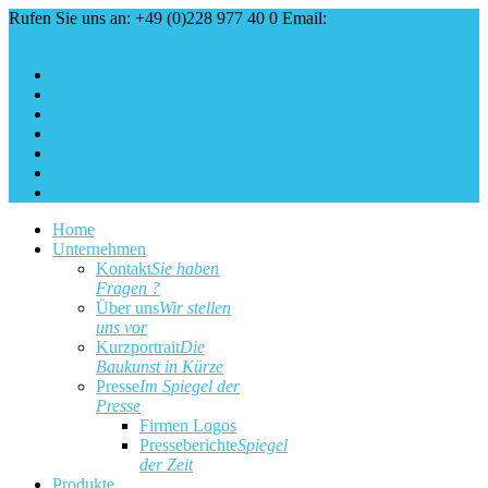
Rufen Sie uns an: +49 (0)228 977 40 0
Email:
service@baukunst.com
Über uns
Aktuell
Service
Kontakt
Impressum
Cookie Erklärung
Datenschutz
Home
Unternehmen
Kontakt
Sie haben
Fragen ?
Über uns
Wir stellen
uns vor
Kurzportrait
Die
Baukunst in Kürze
Presse
Im Spiegel der
Presse
Firmen Logos
Presseberichte
Spiegel
der Zeit
Produkte