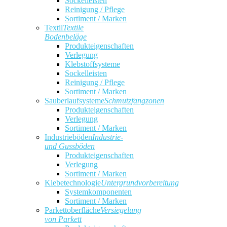
Sockelleisten
Reinigung / Pflege
Sortiment / Marken
Textil
Textile
Bodenbeläge
Produkteigenschaften
Verlegung
Klebstoffsysteme
Sockelleisten
Reinigung / Pflege
Sortiment / Marken
Sauberlaufsysteme
Schmutzfangzonen
Produkteigenschaften
Verlegung
Sortiment / Marken
Industrieböden
Industrie-
und Gussböden
Produkteigenschaften
Verlegung
Sortiment / Marken
Klebetechnologie
Untergrundvorbereitung
Systemkomponenten
Sortiment / Marken
Parkettoberfläche
Versiegelung
von Parkett