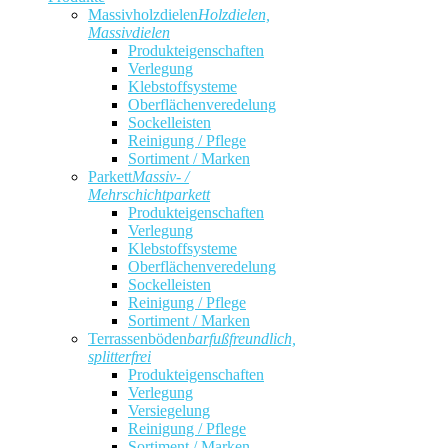
Massivholzdielen
Holzdielen,
Massivdielen
Produkteigenschaften
Verlegung
Klebstoffsysteme
Oberflächenveredelung
Sockelleisten
Reinigung / Pflege
Sortiment / Marken
Parkett
Massiv- /
Mehrschichtparkett
Produkteigenschaften
Verlegung
Klebstoffsysteme
Oberflächenveredelung
Sockelleisten
Reinigung / Pflege
Sortiment / Marken
Terrassenböden
barfußfreundlich,
splitterfrei
Produkteigenschaften
Verlegung
Versiegelung
Reinigung / Pflege
Sortiment / Marken