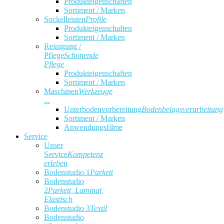
Produkteigenschaften
Sortiment / Marken
Sockelleisten
Profile
Produkteigenschaften
Sortiment / Marken
Reinigung /
Pflege
Schonende
Pflege
Produkteigenschaften
Sortiment / Marken
Maschinen
Werkzeuge
...
Unterbodenvorbereitung
Bodenbelagsverarbeitung
Sortiment / Marken
Anwendungsfilme
Service
Unser
Service
Kompetenz
erleben
Bodenstudio 1
Parkett
Bodenstudio
2
Parkett, Laminat,
Elastisch
Bodenstudio 3
Textil
Bodenstudio