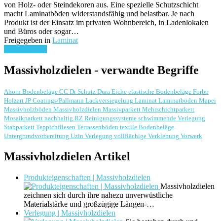
von Holz- oder Steindekoren aus. Eine spezielle Schutzschicht
macht Laminatböden widerstandsfähig und belastbar. Je nach
Produkt ist der Einsatz im privaten Wohnbereich, in Ladenlokalen
und Büros oder sogar…
Freigegeben in
Laminat
weiterlesen ...
Massivholzdielen - verwandte Begriffe
Ahorn
Bodenbeläge
CC Dr Schutz
Dura
Eiche
elastische Bodenbeläge
Forbo
Holzart
JP Coatings/Pallmann
Lackversiegelung
Laminat
Laminatböden
Mapei
Massivholzböden
Massivholzdielen
Massivparkett
Mehrschichtparkett
Mosaikparkett
nachhaltig
RZ Reinigungssysteme
schwimmende Verlegung
Stabparkett
Teppichfliesen
Terrassenböden
textile Bodenbeläge
Untergrundvorbereitung
Uzin
Verlegung
vollflächige Verklebung
Vorwerk
Massivholzdielen Artikel
Produkteigenschaften | Massivholzdielen
Massivholzdielen
zeichnen sich durch ihre nahezu unverwüstliche
Materialstärke und großzügige Längen-…
Verlegung | Massivholzdielen