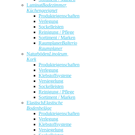
Laminat
Badezimmer,
Küchengeeignet
Produkteigenschaften
Verlegung
Sockelleisten
Reinigung / Pflege
Sortiment / Marken
Raumplaner
Balterio
Raumplaner
Naturböden
Linoleum,
Kork
Produkteigenschaften
Verlegung
Klebstoffsysteme
Versiegelung
Sockelleisten
Reinigung / Pflege
Sortiment / Marken
Elastisch
Elastische
Bodenbeläge
Produkteigenschaften
Verlegung
Klebstoffsysteme
Versiegelung