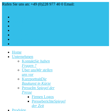
Rufen Sie uns an: +49 (0)228 977 40 0
Email:
service@baukunst.com
Über uns
Aktuell
Service
Kontakt
Impressum
Cookie Erklärung
Datenschutz
Home
Unternehmen
Kontakt
Sie haben
Fragen ?
Über uns
Wir stellen
uns vor
Kurzportrait
Die
Baukunst in Kürze
Presse
Im Spiegel der
Presse
Firmen Logos
Presseberichte
Spiegel
der Zeit
Produkte