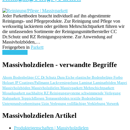
Jeder Parkettboden braucht individuell auf ihn abgestimmte
Reinigungs- und Pflegeprodukte. Zur Reinigung und Pflege von
werksseitig lackiertem oder geöltem Mehrschichtparkett führen wir
die umfassenden Sortimente der Reinigungsmittelhersteller CC
Dr.Schutz und RZ Reinigungssysteme. Zur Anwendung auf
Massivholzböden,…
Freigegeben in
Parkett
weiterlesen ...
Massivholzdielen - verwandte Begriffe
Ahorn
Bodenbeläge
CC Dr Schutz
Dura
Eiche
elastische Bodenbeläge
Forbo
Holzart
JP Coatings/Pallmann
Lackversiegelung
Laminat
Laminatböden
Mapei
Massivholzböden
Massivholzdielen
Massivparkett
Mehrschichtparkett
Mosaikparkett
nachhaltig
RZ Reinigungssysteme
schwimmende Verlegung
Stabparkett
Teppichfliesen
Terrassenböden
textile Bodenbeläge
Untergrundvorbereitung
Uzin
Verlegung
vollflächige Verklebung
Vorwerk
Massivholzdielen Artikel
Produkteigenschaften | Massivholzdielen