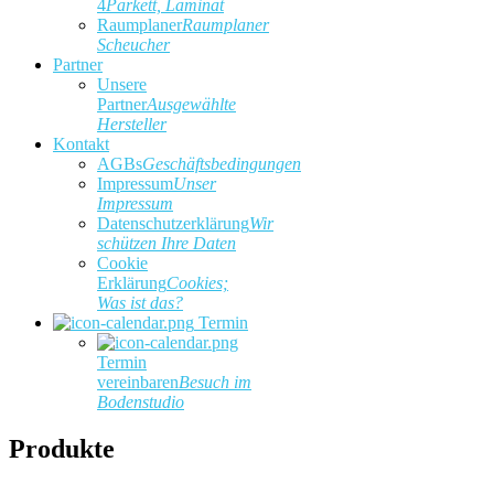
4
Parkett, Laminat
Raumplaner
Raumplaner
Scheucher
Partner
Unsere
Partner
Ausgewählte
Hersteller
Kontakt
AGBs
Geschäftsbedingungen
Impressum
Unser
Impressum
Datenschutzerklärung
Wir
schützen Ihre Daten
Cookie
Erklärung
Cookies;
Was ist das?
Termin
Termin
vereinbaren
Besuch im
Bodenstudio
Produkte