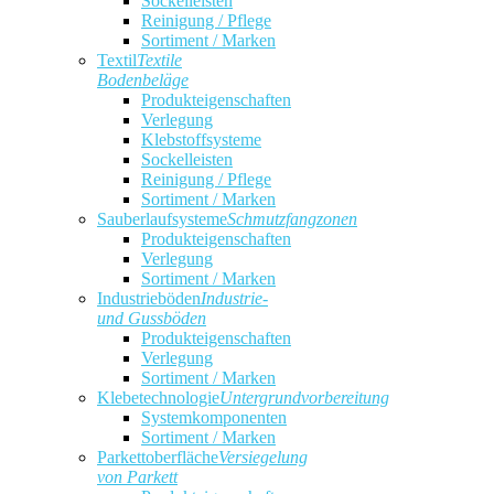
Sockelleisten
Reinigung / Pflege
Sortiment / Marken
Textil
Textile
Bodenbeläge
Produkteigenschaften
Verlegung
Klebstoffsysteme
Sockelleisten
Reinigung / Pflege
Sortiment / Marken
Sauberlaufsysteme
Schmutzfangzonen
Produkteigenschaften
Verlegung
Sortiment / Marken
Industrieböden
Industrie-
und Gussböden
Produkteigenschaften
Verlegung
Sortiment / Marken
Klebetechnologie
Untergrundvorbereitung
Systemkomponenten
Sortiment / Marken
Parkettoberfläche
Versiegelung
von Parkett