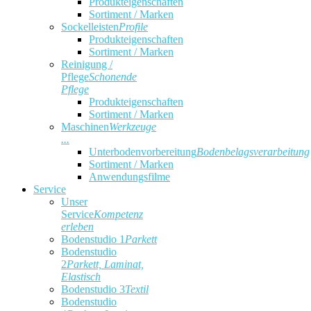
Produkteigenschaften
Sortiment / Marken
Sockelleisten
Profile
Produkteigenschaften
Sortiment / Marken
Reinigung /
Pflege
Schonende
Pflege
Produkteigenschaften
Sortiment / Marken
Maschinen
Werkzeuge
...
Unterbodenvorbereitung
Bodenbelagsverarbeitung
Sortiment / Marken
Anwendungsfilme
Service
Unser
Service
Kompetenz
erleben
Bodenstudio 1
Parkett
Bodenstudio
2
Parkett, Laminat,
Elastisch
Bodenstudio 3
Textil
Bodenstudio