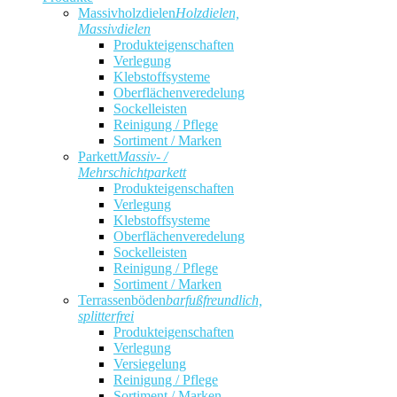
Massivholzdielen
Holzdielen,
Massivdielen
Produkteigenschaften
Verlegung
Klebstoffsysteme
Oberflächenveredelung
Sockelleisten
Reinigung / Pflege
Sortiment / Marken
Parkett
Massiv- /
Mehrschichtparkett
Produkteigenschaften
Verlegung
Klebstoffsysteme
Oberflächenveredelung
Sockelleisten
Reinigung / Pflege
Sortiment / Marken
Terrassenböden
barfußfreundlich,
splitterfrei
Produkteigenschaften
Verlegung
Versiegelung
Reinigung / Pflege
Sortiment / Marken