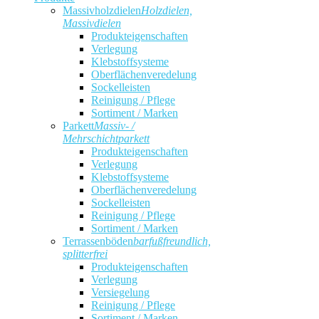
Massivholzdielen
Holzdielen,
Massivdielen
Produkteigenschaften
Verlegung
Klebstoffsysteme
Oberflächenveredelung
Sockelleisten
Reinigung / Pflege
Sortiment / Marken
Parkett
Massiv- /
Mehrschichtparkett
Produkteigenschaften
Verlegung
Klebstoffsysteme
Oberflächenveredelung
Sockelleisten
Reinigung / Pflege
Sortiment / Marken
Terrassenböden
barfußfreundlich,
splitterfrei
Produkteigenschaften
Verlegung
Versiegelung
Reinigung / Pflege
Sortiment / Marken