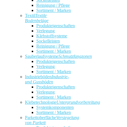
Sockelleisten
Reinigung / Pflege
Sortiment / Marken
Textil
Textile
Bodenbeläge
Produkteigenschaften
Verlegung
Klebstoffsysteme
Sockelleisten
Reinigung / Pflege
Sortiment / Marken
Sauberlaufsysteme
Schmutzfangzonen
Produkteigenschaften
Verlegung
Sortiment / Marken
Industrieböden
Industrie-
und Gussböden
Produkteigenschaften
Verlegung
Sortiment / Marken
Klebetechnologie
Untergrundvorbereitung
Systemkomponenten
Sortiment / Marken
Parkettoberfläche
Versiegelung
von Parkett