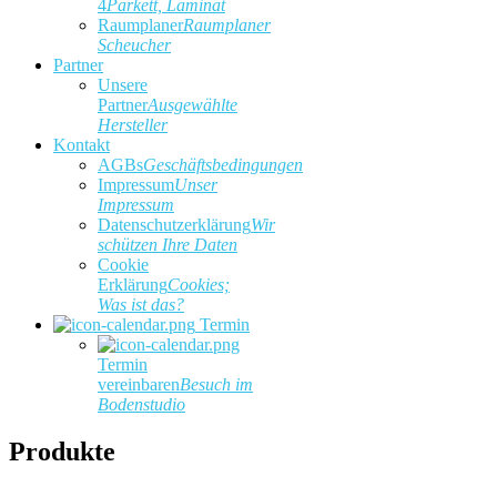
4
Parkett, Laminat
Raumplaner
Raumplaner
Scheucher
Partner
Unsere
Partner
Ausgewählte
Hersteller
Kontakt
AGBs
Geschäftsbedingungen
Impressum
Unser
Impressum
Datenschutzerklärung
Wir
schützen Ihre Daten
Cookie
Erklärung
Cookies;
Was ist das?
Termin
Termin
vereinbaren
Besuch im
Bodenstudio
Produkte