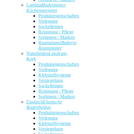
Laminat
Badezimmer,
Küchengeeignet
Produkteigenschaften
Verlegung
Sockelleisten
Reinigung / Pflege
Sortiment / Marken
Raumplaner
Balterio
Raumplaner
Naturböden
Linoleum,
Kork
Produkteigenschaften
Verlegung
Klebstoffsysteme
Versiegelung
Sockelleisten
Reinigung / Pflege
Sortiment / Marken
Elastisch
Elastische
Bodenbeläge
Produkteigenschaften
Verlegung
Klebstoffsysteme
Versiegelung