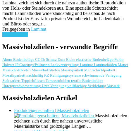
Laminat zeichnet sich durch die nahezu authentische Reproduktion
von Holz- oder Steindekoren aus. Eine spezielle Schutzschicht
macht Laminatböden widerstandsfähig und belastbar. Je nach
Produkt ist der Einsatz im privaten Wohnbereich, in Ladenlokalen
und Büros oder sogar…
Freigegeben in
Laminat
weiterlesen ...
Massivholzdielen - verwandte Begriffe
Ahorn
Bodenbeläge
CC Dr Schutz
Dura
Eiche
elastische Bodenbeläge
Forbo
Holzart
JP Coatings/Pallmann
Lackversiegelung
Laminat
Laminatböden
Mapei
Massivholzböden
Massivholzdielen
Massivparkett
Mehrschichtparkett
Mosaikparkett
nachhaltig
RZ Reinigungssysteme
schwimmende Verlegung
Stabparkett
Teppichfliesen
Terrassenböden
textile Bodenbeläge
Untergrundvorbereitung
Uzin
Verlegung
vollflächige Verklebung
Vorwerk
Massivholzdielen Artikel
Produkteigenschaften | Massivholzdielen
Massivholzdielen
zeichnen sich durch ihre nahezu unverwüstliche
Materialstärke und großzügige Längen-…