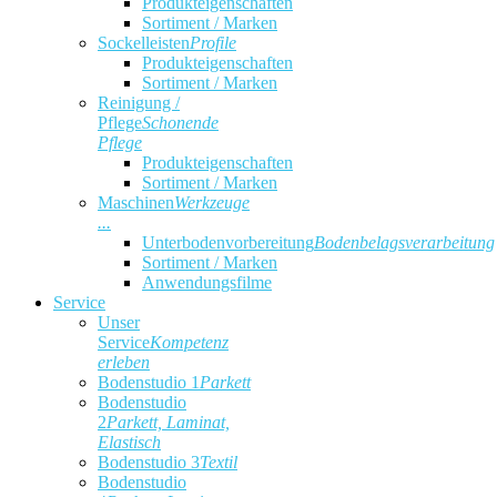
Produkteigenschaften
Sortiment / Marken
Sockelleisten
Profile
Produkteigenschaften
Sortiment / Marken
Reinigung /
Pflege
Schonende
Pflege
Produkteigenschaften
Sortiment / Marken
Maschinen
Werkzeuge
...
Unterbodenvorbereitung
Bodenbelagsverarbeitung
Sortiment / Marken
Anwendungsfilme
Service
Unser
Service
Kompetenz
erleben
Bodenstudio 1
Parkett
Bodenstudio
2
Parkett, Laminat,
Elastisch
Bodenstudio 3
Textil
Bodenstudio