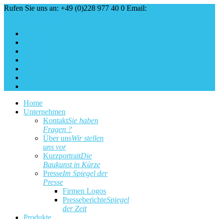
Rufen Sie uns an: +49 (0)228 977 40 0
Email:
service@baukunst.com
Über uns
Aktuell
Service
Kontakt
Impressum
Cookie Erklärung
Datenschutz
Home
Unternehmen
Kontakt
Sie haben
Fragen ?
Über uns
Wir stellen
uns vor
Kurzportrait
Die
Baukunst in Kürze
Presse
Im Spiegel der
Presse
Firmen Logos
Presseberichte
Spiegel
der Zeit
Produkte