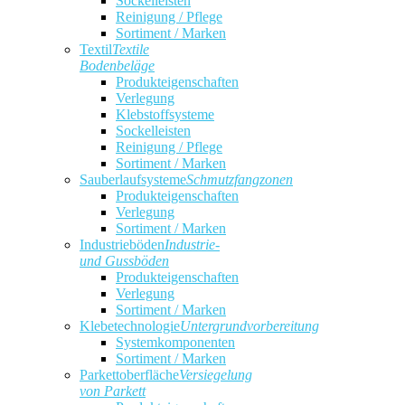
Sockelleisten
Reinigung / Pflege
Sortiment / Marken
Textil
Textile
Bodenbeläge
Produkteigenschaften
Verlegung
Klebstoffsysteme
Sockelleisten
Reinigung / Pflege
Sortiment / Marken
Sauberlaufsysteme
Schmutzfangzonen
Produkteigenschaften
Verlegung
Sortiment / Marken
Industrieböden
Industrie-
und Gussböden
Produkteigenschaften
Verlegung
Sortiment / Marken
Klebetechnologie
Untergrundvorbereitung
Systemkomponenten
Sortiment / Marken
Parkettoberfläche
Versiegelung
von Parkett