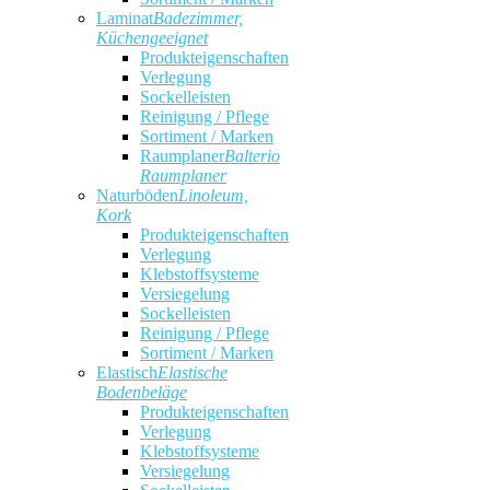
Laminat
Badezimmer,
Küchengeeignet
Produkteigenschaften
Verlegung
Sockelleisten
Reinigung / Pflege
Sortiment / Marken
Raumplaner
Balterio
Raumplaner
Naturböden
Linoleum,
Kork
Produkteigenschaften
Verlegung
Klebstoffsysteme
Versiegelung
Sockelleisten
Reinigung / Pflege
Sortiment / Marken
Elastisch
Elastische
Bodenbeläge
Produkteigenschaften
Verlegung
Klebstoffsysteme
Versiegelung