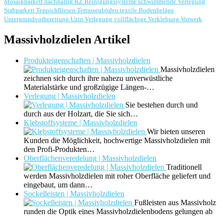
Mosaikparkett
nachhaltig
RZ Reinigungssysteme
schwimmende Verlegung
Stabparkett
Teppichfliesen
Terrassenböden
textile Bodenbeläge
Untergrundvorbereitung
Uzin
Verlegung
vollflächige Verklebung
Vorwerk
Massivholzdielen Artikel
Produkteigenschaften | Massivholzdielen
Massivholzdielen
zeichnen sich durch ihre nahezu unverwüstliche
Materialstärke und großzügige Längen-…
Verlegung | Massivholzdielen
Sie bestehen durch und
durch aus der Holzart, die Sie sich…
Klebstoffsysteme | Massivholzdielen
Wir bieten unseren
Kunden die Möglichkeit, hochwertige Massivholzdielen mit
den Profi-Produkten…
Oberflächenveredelung | Massivholzdielen
Traditionell
werden Massivholzdielen mit roher Oberfläche geliefert und
eingebaut, um dann…
Sockelleisten | Massivholzdielen
Fußleisten aus Massivholz
runden die Optik eines Massivholzdielenbodens gelungen ab
–…