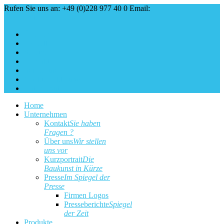
Rufen Sie uns an: +49 (0)228 977 40 0
Email:
service@baukunst.com
Über uns
Aktuell
Service
Kontakt
Impressum
Cookie Erklärung
Datenschutz
Home
Unternehmen
Kontakt
Sie haben
Fragen ?
Über uns
Wir stellen
uns vor
Kurzportrait
Die
Baukunst in Kürze
Presse
Im Spiegel der
Presse
Firmen Logos
Presseberichte
Spiegel
der Zeit
Produkte