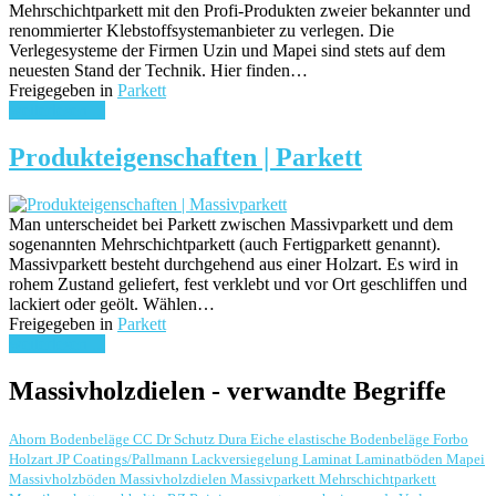
Mehrschichtparkett mit den Profi-Produkten zweier bekannter und
renommierter Klebstoffsystemanbieter zu verlegen. Die
Verlegesysteme der Firmen Uzin und Mapei sind stets auf dem
neuesten Stand der Technik. Hier finden…
Freigegeben in
Parkett
weiterlesen ...
Produkteigenschaften | Parkett
Man unterscheidet bei Parkett zwischen Massivparkett und dem
sogenannten Mehrschichtparkett (auch Fertigparkett genannt).
Massivparkett besteht durchgehend aus einer Holzart. Es wird in
rohem Zustand geliefert, fest verklebt und vor Ort geschliffen und
lackiert oder geölt. Wählen…
Freigegeben in
Parkett
weiterlesen ...
Massivholzdielen - verwandte Begriffe
Ahorn
Bodenbeläge
CC Dr Schutz
Dura
Eiche
elastische Bodenbeläge
Forbo
Holzart
JP Coatings/Pallmann
Lackversiegelung
Laminat
Laminatböden
Mapei
Massivholzböden
Massivholzdielen
Massivparkett
Mehrschichtparkett