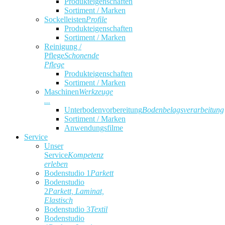
Produkteigenschaften
Sortiment / Marken
Sockelleisten
Profile
Produkteigenschaften
Sortiment / Marken
Reinigung /
Pflege
Schonende
Pflege
Produkteigenschaften
Sortiment / Marken
Maschinen
Werkzeuge
...
Unterbodenvorbereitung
Bodenbelagsverarbeitung
Sortiment / Marken
Anwendungsfilme
Service
Unser
Service
Kompetenz
erleben
Bodenstudio 1
Parkett
Bodenstudio
2
Parkett, Laminat,
Elastisch
Bodenstudio 3
Textil
Bodenstudio