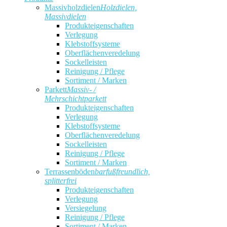
Massivholzdielen
Holzdielen,
Massivdielen
Produkteigenschaften
Verlegung
Klebstoffsysteme
Oberflächenveredelung
Sockelleisten
Reinigung / Pflege
Sortiment / Marken
Parkett
Massiv- /
Mehrschichtparkett
Produkteigenschaften
Verlegung
Klebstoffsysteme
Oberflächenveredelung
Sockelleisten
Reinigung / Pflege
Sortiment / Marken
Terrassenböden
barfußfreundlich,
splitterfrei
Produkteigenschaften
Verlegung
Versiegelung
Reinigung / Pflege
Sortiment / Marken