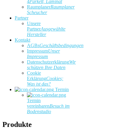
4
Parkett, Laminat
Raumplaner
Raumplaner
Scheucher
Partner
Unsere
Partner
Ausgewählte
Hersteller
Kontakt
AGBs
Geschäftsbedingungen
Impressum
Unser
Impressum
Datenschutzerklärung
Wir
schützen Ihre Daten
Cookie
Erklärung
Cookies;
Was ist das?
Termin
Termin
vereinbaren
Besuch im
Bodenstudio
Produkte