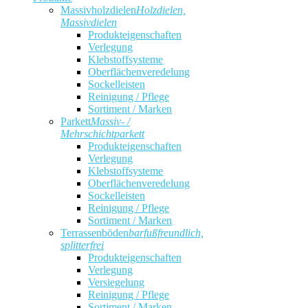
Massivholzdielen
Holzdielen,
Massivdielen
Produkteigenschaften
Verlegung
Klebstoffsysteme
Oberflächenveredelung
Sockelleisten
Reinigung / Pflege
Sortiment / Marken
Parkett
Massiv- /
Mehrschichtparkett
Produkteigenschaften
Verlegung
Klebstoffsysteme
Oberflächenveredelung
Sockelleisten
Reinigung / Pflege
Sortiment / Marken
Terrassenböden
barfußfreundlich,
splitterfrei
Produkteigenschaften
Verlegung
Versiegelung
Reinigung / Pflege
Sortiment / Marken