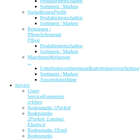
Produkteigenschaften
Sortiment / Marken
Sockelleisten
Profile
Produkteigenschaften
Sortiment / Marken
Reinigung /
Pflege
Schonende
Pflege
Produkteigenschaften
Sortiment / Marken
Maschinen
Werkzeuge
...
Unterbodenvorbereitung
Bodenbelagsverarbeitung
Sortiment / Marken
Anwendungsfilme
Service
Unser
Service
Kompetenz
erleben
Bodenstudio 1
Parkett
Bodenstudio
2
Parkett, Laminat,
Elastisch
Bodenstudio 3
Textil
Bodenstudio