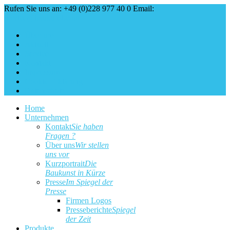
Rufen Sie uns an: +49 (0)228 977 40 0
Email:
service@baukunst.com
Über uns
Aktuell
Service
Kontakt
Impressum
Cookie Erklärung
Datenschutz
Home
Unternehmen
Kontakt
Sie haben
Fragen ?
Über uns
Wir stellen
uns vor
Kurzportrait
Die
Baukunst in Kürze
Presse
Im Spiegel der
Presse
Firmen Logos
Presseberichte
Spiegel
der Zeit
Produkte