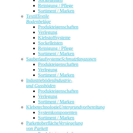
Sockelleisten
Reinigung / Pflege
Sortiment / Marken
Textil
Textile
Bodenbeläge
Produkteigenschaften
Verlegung
Klebstoffsysteme
Sockelleisten
Reinigung / Pflege
Sortiment / Marken
Sauberlaufsysteme
Schmutzfangzonen
Produkteigenschaften
Verlegung
Sortiment / Marken
Industrieböden
Industrie-
und Gussböden
Produkteigenschaften
Verlegung
Sortiment / Marken
Klebetechnologie
Untergrundvorbereitung
Systemkomponenten
Sortiment / Marken
Parkettoberfläche
Versiegelung
von Parkett