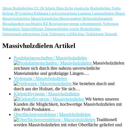
Ahorn
Bodenbeläge
CC Dr Schutz
Dura
Eiche
elastische Bodenbeläge
Forbo
Holzart
JP Coatings/Pallmann
Lackversiegelung
Laminat
Laminatböden
Mapei
Massivholzböden
Massivholzdielen
Massivparkett
Mehrschichtparkett
Mosaikparkett
nachhaltig
RZ Reinigungssysteme
schwimmende Verlegung
Stabparkett
Teppichfliesen
Terrassenböden
textile Bodenbeläge
Untergrundvorbereitung
Uzin
Verlegung
vollflächige Verklebung
Vorwerk
Massivholzdielen Artikel
Produkteigenschaften | Massivholzdielen
Massivholzdielen
zeichnen sich durch ihre nahezu unverwüstliche
Materialstärke und großzügige Längen-…
Verlegung | Massivholzdielen
Sie bestehen durch und
durch aus der Holzart, die Sie sich…
Klebstoffsysteme | Massivholzdielen
Wir bieten unseren
Kunden die Möglichkeit, hochwertige Massivholzdielen mit
den Profi-Produkten…
Oberflächenveredelung | Massivholzdielen
Traditionell
werden Massivholzdielen mit roher Oberfläche geliefert und