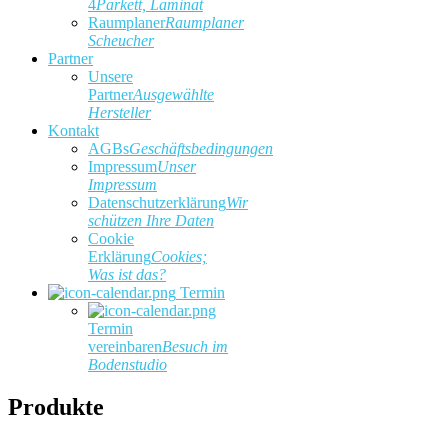
4
Parkett, Laminat
Raumplaner
Raumplaner
Scheucher
Partner
Unsere
Partner
Ausgewählte
Hersteller
Kontakt
AGBs
Geschäftsbedingungen
Impressum
Unser
Impressum
Datenschutzerklärung
Wir
schützen Ihre Daten
Cookie
Erklärung
Cookies;
Was ist das?
Termin
Termin
vereinbaren
Besuch im
Bodenstudio
Produkte