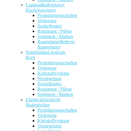
Laminat
Badezimmer,
Küchengeeignet
Produkteigenschaften
Verlegung
Sockelleisten
Reinigung / Pflege
Sortiment / Marken
Raumplaner
Balterio
Raumplaner
Naturböden
Linoleum,
Kork
Produkteigenschaften
Verlegung
Klebstoffsysteme
Versiegelung
Sockelleisten
Reinigung / Pflege
Sortiment / Marken
Elastisch
Elastische
Bodenbeläge
Produkteigenschaften
Verlegung
Klebstoffsysteme
Versiegelung