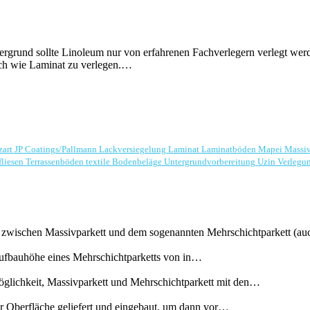
rund sollte Linoleum nur von erfahrenen Fachverlegern verlegt werd
lich wie Laminat zu verlegen.…
zart
JP Coatings/Pallmann
Lackversiegelung
Laminat
Laminatböden
Mapei
Massi
fliesen
Terrassenböden
textile Bodenbeläge
Untergrundvorbereitung
Uzin
Verlegu
tt zwischen Massivparkett und dem sogenannten Mehrschichtparkett (a
Aufbauhöhe eines Mehrschichtparketts von in…
glichkeit, Massivparkett und Mehrschichtparkett mit den…
er Oberfläche geliefert und eingebaut, um dann vor…