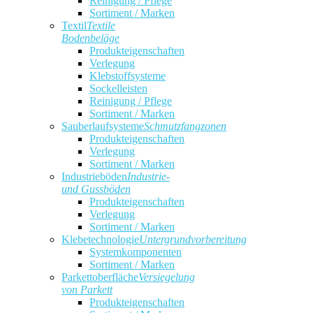
Reinigung / Pflege
Sortiment / Marken
Textil
Textile
Bodenbeläge
Produkteigenschaften
Verlegung
Klebstoffsysteme
Sockelleisten
Reinigung / Pflege
Sortiment / Marken
Sauberlaufsysteme
Schmutzfangzonen
Produkteigenschaften
Verlegung
Sortiment / Marken
Industrieböden
Industrie-
und Gussböden
Produkteigenschaften
Verlegung
Sortiment / Marken
Klebetechnologie
Untergrundvorbereitung
Systemkomponenten
Sortiment / Marken
Parkettoberfläche
Versiegelung
von Parkett
Produkteigenschaften