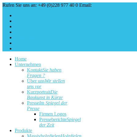
Rufen Sie uns an: +49 (0)228 977 40 0
Email:
service@baukunst.co
Über uns
Aktuell
Service
Kontakt
Impressum
Cookie Erklärung
Datenschutz
Home
Unternehmen
Kontakt
Sie haben
Fragen ?
Über uns
Wir stellen
uns vor
Kurzportrait
Die
Baukunst in Kürze
Presse
Im Spiegel der
Presse
Firmen Logos
Presseberichte
Spiegel
der Zeit
Produkte
Massivholzdielen
Holzdielen,