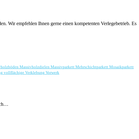
en. Wir empfehlen Ihnen gerne einen kompetenten Verlegebetrieb. Es
vholzböden
Massivholzdielen
Massivparkett
Mehrschichtparkett
Mosaikparkett
ng
vollflächige Verklebung
Vorwerk
uch…