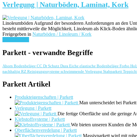
Verlegung | Naturböden, Laminat, Kork
Linoleumböden Aufgrund der besonderen Anforderungen an den Unterg
besteht mittlerweile die Möglichkeit, Linoleum als Klick-Boden ähn
Freigegeben in
Naturböden / Linoleum / Kork
weiterlesen ...
Parkett - verwandte Begriffe
Ahorn
Bodenbeläge
CC Dr Schutz
Dura
Eiche
elastische Bodenbeläge
Forbo
Hol
nachhaltig
RZ Reinigungssysteme
schwimmende Verlegung
Stabparkett
Teppich
Parkett Artikel
Produkteigenschaften | Parkett
Man unterscheidet bei Parke
Verlegung | Parkett
Die fertige Oberfläche und die geringe 
Klebstoffsysteme | Parkett
Wir bieten unseren Kunden die Mö
Oberflächenveredelung | Parkett
Massivparkett wird mit roh