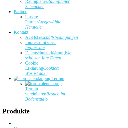
Raumplaner
Raumplaner
Scheucher
Partner
Unsere
Partner
Ausgewählte
Hersteller
Kontakt
AGBs
Geschäftsbedingungen
Impressum
Unser
Impressum
Datenschutzerklärung
Wir
schützen Ihre Daten
Cookie
Erklärung
Cookies;
Was ist das?
Termin
Termin
vereinbaren
Besuch im
Bodenstudio
Produkte