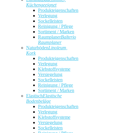
Küchengeeignet
Produkteigenschaften
Verlegung
Sockelleisten
Reinigung / Pflege
Sortiment / Marken
Raumplaner
Balterio
Raumplaner
Naturböden
Linoleum,
Kork
Produkteigenschaften
Verlegung
Klebstoffsysteme
Versiegelung
Sockelleisten
Reinigung / Pflege
Sortiment / Marken
Elastisch
Elastische
Bodenbeläge
Produkteigenschaften
Verlegung
Klebstoffsysteme
Versiegelung
Sockelleisten