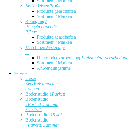
Sortiment / Marken
Sockelleisten
Profile
Produkteigenschaften
Sortiment / Marken
Reinigung /
Pflege
Schonende
Pflege
Produkteigenschaften
Sortiment / Marken
Maschinen
Werkzeuge
...
Unterbodenvorbereitung
Bodenbelagsverarbeitung
Sortiment / Marken
Anwendungsfilme
Service
Unser
Service
Kompetenz
erleben
Bodenstudio 1
Parkett
Bodenstudio
2
Parkett, Laminat,
Elastisch
Bodenstudio 3
Textil
Bodenstudio
4
Parkett, Laminat