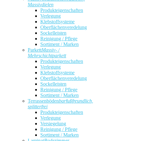
Massivdielen
Produkteigenschaften
Verlegung
Klebstoffsysteme
Oberflächenveredelung
Sockelleisten
Reinigung / Pflege
Sortiment / Marken
Parkett
Massiv- /
Mehrschichtparkett
Produkteigenschaften
Verlegung
Klebstoffsysteme
Oberflächenveredelung
Sockelleisten
Reinigung / Pflege
Sortiment / Marken
Terrassenböden
barfußfreundlich,
splitterfrei
Produkteigenschaften
Verlegung
Versiegelung
Reinigung / Pflege
Sortiment / Marken
Laminat
Badezimmer,