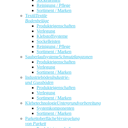
Sockelleisten
Reinigung / Pflege
Sortiment / Marken
Textil
Textile
Bodenbeläge
Produkteigenschaften
Verlegung
Klebstoffsysteme
Sockelleisten
Reinigung / Pflege
Sortiment / Marken
Sauberlaufsysteme
Schmutzfangzonen
Produkteigenschaften
Verlegung
Sortiment / Marken
Industrieböden
Industrie-
und Gussböden
Produkteigenschaften
Verlegung
Sortiment / Marken
Klebetechnologie
Untergrundvorbereitung
Systemkomponenten
Sortiment / Marken
Parkettoberfläche
Versiegelung
von Parkett