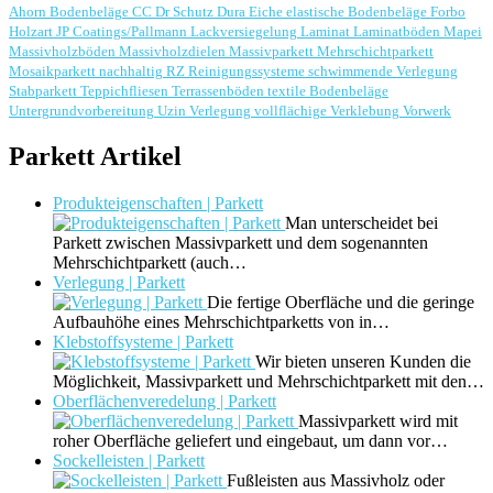
Ahorn
Bodenbeläge
CC Dr Schutz
Dura
Eiche
elastische Bodenbeläge
Forbo
Holzart
JP Coatings/Pallmann
Lackversiegelung
Laminat
Laminatböden
Mapei
Massivholzböden
Massivholzdielen
Massivparkett
Mehrschichtparkett
Mosaikparkett
nachhaltig
RZ Reinigungssysteme
schwimmende Verlegung
Stabparkett
Teppichfliesen
Terrassenböden
textile Bodenbeläge
Untergrundvorbereitung
Uzin
Verlegung
vollflächige Verklebung
Vorwerk
Parkett Artikel
Produkteigenschaften | Parkett
Man unterscheidet bei
Parkett zwischen Massivparkett und dem sogenannten
Mehrschichtparkett (auch…
Verlegung | Parkett
Die fertige Oberfläche und die geringe
Aufbauhöhe eines Mehrschichtparketts von in…
Klebstoffsysteme | Parkett
Wir bieten unseren Kunden die
Möglichkeit, Massivparkett und Mehrschichtparkett mit den…
Oberflächenveredelung | Parkett
Massivparkett wird mit
roher Oberfläche geliefert und eingebaut, um dann vor…
Sockelleisten | Parkett
Fußleisten aus Massivholz oder