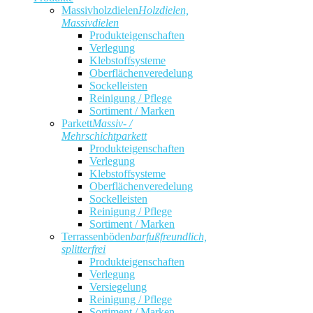
Massivholzdielen
Holzdielen,
Massivdielen
Produkteigenschaften
Verlegung
Klebstoffsysteme
Oberflächenveredelung
Sockelleisten
Reinigung / Pflege
Sortiment / Marken
Parkett
Massiv- /
Mehrschichtparkett
Produkteigenschaften
Verlegung
Klebstoffsysteme
Oberflächenveredelung
Sockelleisten
Reinigung / Pflege
Sortiment / Marken
Terrassenböden
barfußfreundlich,
splitterfrei
Produkteigenschaften
Verlegung
Versiegelung
Reinigung / Pflege
Sortiment / Marken