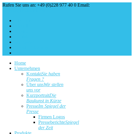
Rufen Sie uns an: +49 (0)228 977 40 0
Email:
service@baukunst.com
Über uns
Aktuell
Service
Kontakt
Impressum
Cookie Erklärung
Datenschutz
Home
Unternehmen
Kontakt
Sie haben
Fragen ?
Über uns
Wir stellen
uns vor
Kurzportrait
Die
Baukunst in Kürze
Presse
Im Spiegel der
Presse
Firmen Logos
Presseberichte
Spiegel
der Zeit
Produkte