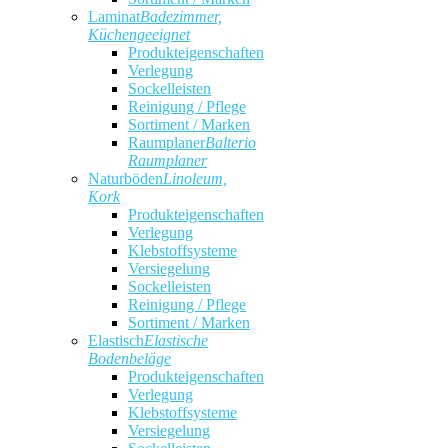
Laminat
Badezimmer,
Küchengeeignet
Produkteigenschaften
Verlegung
Sockelleisten
Reinigung / Pflege
Sortiment / Marken
Raumplaner
Balterio
Raumplaner
Naturböden
Linoleum,
Kork
Produkteigenschaften
Verlegung
Klebstoffsysteme
Versiegelung
Sockelleisten
Reinigung / Pflege
Sortiment / Marken
Elastisch
Elastische
Bodenbeläge
Produkteigenschaften
Verlegung
Klebstoffsysteme
Versiegelung