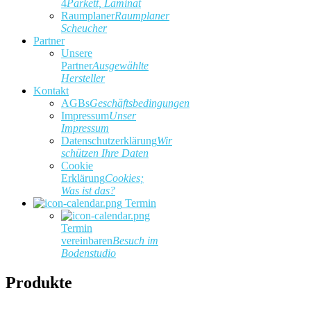
4
Parkett, Laminat
Raumplaner
Raumplaner
Scheucher
Partner
Unsere
Partner
Ausgewählte
Hersteller
Kontakt
AGBs
Geschäftsbedingungen
Impressum
Unser
Impressum
Datenschutzerklärung
Wir
schützen Ihre Daten
Cookie
Erklärung
Cookies;
Was ist das?
Termin
Termin
vereinbaren
Besuch im
Bodenstudio
Produkte