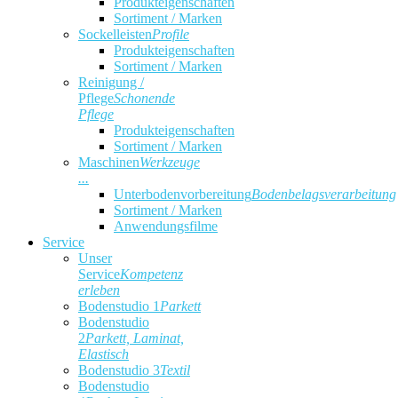
Produkteigenschaften
Sortiment / Marken
Sockelleisten
Profile
Produkteigenschaften
Sortiment / Marken
Reinigung /
Pflege
Schonende
Pflege
Produkteigenschaften
Sortiment / Marken
Maschinen
Werkzeuge
...
Unterbodenvorbereitung
Bodenbelagsverarbeitung
Sortiment / Marken
Anwendungsfilme
Service
Unser
Service
Kompetenz
erleben
Bodenstudio 1
Parkett
Bodenstudio
2
Parkett, Laminat,
Elastisch
Bodenstudio 3
Textil
Bodenstudio