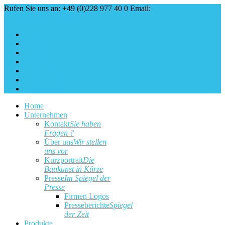
Rufen Sie uns an: +49 (0)228 977 40 0
Email:
service@baukunst.com
Über uns
Aktuell
Service
Kontakt
Impressum
Cookie Erklärung
Datenschutz
Home
Unternehmen
Kontakt
Sie haben
Fragen ?
Über uns
Wir stellen
uns vor
Kurzportrait
Die
Baukunst in Kürze
Presse
Im Spiegel der
Presse
Firmen Logos
Presseberichte
Spiegel
der Zeit
Produkte