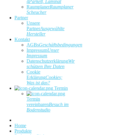
4
Parkett, Laminat
Raumplaner
Raumplaner
Scheucher
Partner
Unsere
Partner
Ausgewählte
Hersteller
Kontakt
AGBs
Geschäftsbedingungen
Impressum
Unser
Impressum
Datenschutzerklärung
Wir
schützen Ihre Daten
Cookie
Erklärung
Cookies;
Was ist das?
Termin
Termin
vereinbaren
Besuch im
Bodenstudio
Home
Produkte