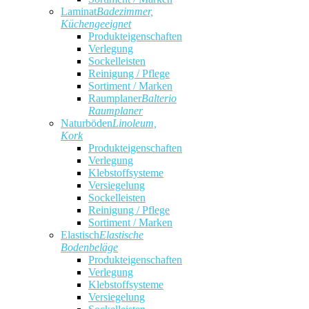
Laminat
Badezimmer,
Küchengeeignet
Produkteigenschaften
Verlegung
Sockelleisten
Reinigung / Pflege
Sortiment / Marken
Raumplaner
Balterio
Raumplaner
Naturböden
Linoleum,
Kork
Produkteigenschaften
Verlegung
Klebstoffsysteme
Versiegelung
Sockelleisten
Reinigung / Pflege
Sortiment / Marken
Elastisch
Elastische
Bodenbeläge
Produkteigenschaften
Verlegung
Klebstoffsysteme
Versiegelung