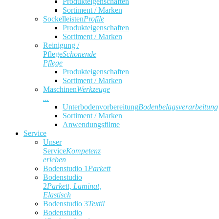
Produkteigenschaften
Sortiment / Marken
Sockelleisten
Profile
Produkteigenschaften
Sortiment / Marken
Reinigung /
Pflege
Schonende
Pflege
Produkteigenschaften
Sortiment / Marken
Maschinen
Werkzeuge
...
Unterbodenvorbereitung
Bodenbelagsverarbeitung
Sortiment / Marken
Anwendungsfilme
Service
Unser
Service
Kompetenz
erleben
Bodenstudio 1
Parkett
Bodenstudio
2
Parkett, Laminat,
Elastisch
Bodenstudio 3
Textil
Bodenstudio