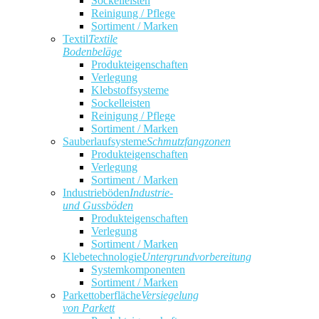
Sockelleisten
Reinigung / Pflege
Sortiment / Marken
Textil
Textile
Bodenbeläge
Produkteigenschaften
Verlegung
Klebstoffsysteme
Sockelleisten
Reinigung / Pflege
Sortiment / Marken
Sauberlaufsysteme
Schmutzfangzonen
Produkteigenschaften
Verlegung
Sortiment / Marken
Industrieböden
Industrie-
und Gussböden
Produkteigenschaften
Verlegung
Sortiment / Marken
Klebetechnologie
Untergrundvorbereitung
Systemkomponenten
Sortiment / Marken
Parkettoberfläche
Versiegelung
von Parkett