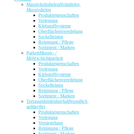
Massivholzdielen
Holzdielen,
Massivdielen
Produkteigenschaften
Verlegung
Klebstoffsysteme
Oberflächenveredelung
Sockelleisten
Reinigung / Pflege
Sortiment / Marken
Parkett
Massiv- /
Mehrschichtparkett
Produkteigenschaften
Verlegung
Klebstoffsysteme
Oberflächenveredelung
Sockelleisten
Reinigung / Pflege
Sortiment / Marken
Terrassenböden
barfußfreundlich,
splitterfrei
Produkteigenschaften
Verlegung
Versiegelung
Reinigung / Pflege
Sortiment / Marken