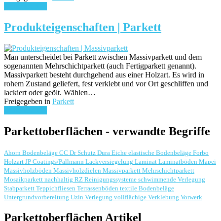
weiterlesen ...
Produkteigenschaften | Parkett
Man unterscheidet bei Parkett zwischen Massivparkett und dem
sogenannten Mehrschichtparkett (auch Fertigparkett genannt).
Massivparkett besteht durchgehend aus einer Holzart. Es wird in
rohem Zustand geliefert, fest verklebt und vor Ort geschliffen und
lackiert oder geölt. Wählen…
Freigegeben in
Parkett
weiterlesen ...
Parkettoberflächen - verwandte Begriffe
Ahorn
Bodenbeläge
CC Dr Schutz
Dura
Eiche
elastische Bodenbeläge
Forbo
Holzart
JP Coatings/Pallmann
Lackversiegelung
Laminat
Laminatböden
Mapei
Massivholzböden
Massivholzdielen
Massivparkett
Mehrschichtparkett
Mosaikparkett
nachhaltig
RZ Reinigungssysteme
schwimmende Verlegung
Stabparkett
Teppichfliesen
Terrassenböden
textile Bodenbeläge
Untergrundvorbereitung
Uzin
Verlegung
vollflächige Verklebung
Vorwerk
Parkettoberflächen Artikel