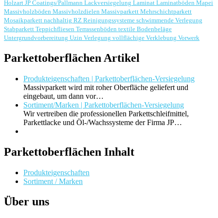
Holzart
JP Coatings/Pallmann
Lackversiegelung
Laminat
Laminatböden
Mapei
Massivholzböden
Massivholzdielen
Massivparkett
Mehrschichtparkett
Mosaikparkett
nachhaltig
RZ Reinigungssysteme
schwimmende Verlegung
Stabparkett
Teppichfliesen
Terrassenböden
textile Bodenbeläge
Untergrundvorbereitung
Uzin
Verlegung
vollflächige Verklebung
Vorwerk
Parkettoberflächen Artikel
Produkteigenschaften | Parkettoberflächen-Versiegelung
Massivparkett wird mit roher Oberfläche geliefert und
eingebaut, um dann vor…
Sortiment/Marken | Parkettoberflächen-Versiegelung
Wir vertreiben die professionellen Parkettschleifmittel,
Parkettlacke und Öl-/Wachssysteme der Firma JP…
Parkettoberflächen Inhalt
Produkteigenschaften
Sortiment / Marken
Über uns