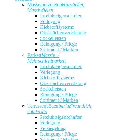
Massivholzdielen
Holzdielen,
Massivdielen
Produkteigenschaften
Verlegung
Klebstoffsysteme
Oberflächenveredelung
Sockelleisten
Reinigung / Pflege
Sortiment / Marken
Parkett
Massiv- /
Mehrschichtparkett
Produkteigenschaften
Verlegung
Klebstoffsysteme
Oberflächenveredelung
Sockelleisten
Reinigung / Pflege
Sortiment / Marken
Terrassenböden
barfußfreundlich,
splitterfrei
Produkteigenschaften
Verlegung
Versiegelung
Reinigung / Pflege
Sortiment / Marken