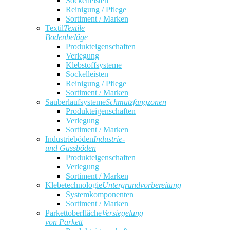
Sockelleisten
Reinigung / Pflege
Sortiment / Marken
Textil
Textile
Bodenbeläge
Produkteigenschaften
Verlegung
Klebstoffsysteme
Sockelleisten
Reinigung / Pflege
Sortiment / Marken
Sauberlaufsysteme
Schmutzfangzonen
Produkteigenschaften
Verlegung
Sortiment / Marken
Industrieböden
Industrie-
und Gussböden
Produkteigenschaften
Verlegung
Sortiment / Marken
Klebetechnologie
Untergrundvorbereitung
Systemkomponenten
Sortiment / Marken
Parkettoberfläche
Versiegelung
von Parkett