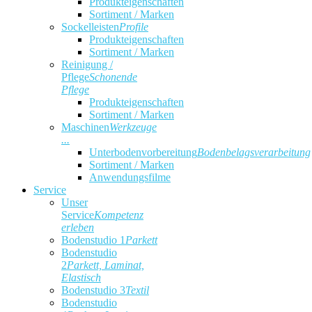
Produkteigenschaften
Sortiment / Marken
Sockelleisten
Profile
Produkteigenschaften
Sortiment / Marken
Reinigung /
Pflege
Schonende
Pflege
Produkteigenschaften
Sortiment / Marken
Maschinen
Werkzeuge
...
Unterbodenvorbereitung
Bodenbelagsverarbeitung
Sortiment / Marken
Anwendungsfilme
Service
Unser
Service
Kompetenz
erleben
Bodenstudio 1
Parkett
Bodenstudio
2
Parkett, Laminat,
Elastisch
Bodenstudio 3
Textil
Bodenstudio