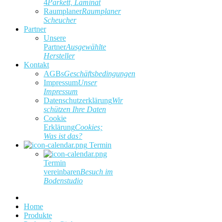
4
Parkett, Laminat
Raumplaner
Raumplaner
Scheucher
Partner
Unsere
Partner
Ausgewählte
Hersteller
Kontakt
AGBs
Geschäftsbedingungen
Impressum
Unser
Impressum
Datenschutzerklärung
Wir
schützen Ihre Daten
Cookie
Erklärung
Cookies;
Was ist das?
Termin
Termin
vereinbaren
Besuch im
Bodenstudio
Home
Produkte