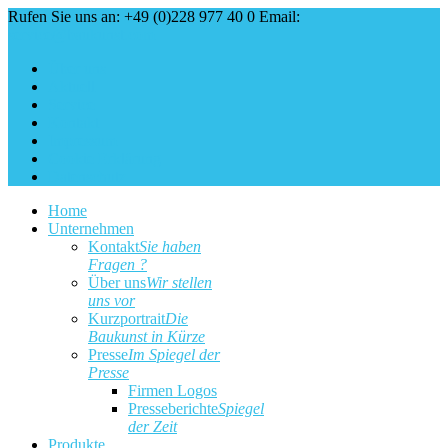
Rufen Sie uns an: +49 (0)228 977 40 0
Email:
service@baukunst.com
Über uns
Aktuell
Service
Kontakt
Impressum
Cookie Erklärung
Datenschutz
Home
Unternehmen
Kontakt
Sie haben
Fragen ?
Über uns
Wir stellen
uns vor
Kurzportrait
Die
Baukunst in Kürze
Presse
Im Spiegel der
Presse
Firmen Logos
Presseberichte
Spiegel
der Zeit
Produkte