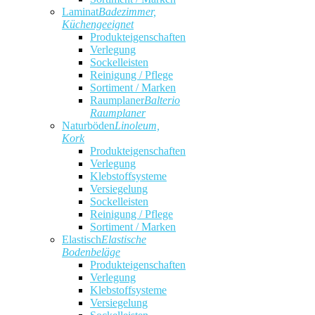
Laminat
Badezimmer,
Küchengeeignet
Produkteigenschaften
Verlegung
Sockelleisten
Reinigung / Pflege
Sortiment / Marken
Raumplaner
Balterio
Raumplaner
Naturböden
Linoleum,
Kork
Produkteigenschaften
Verlegung
Klebstoffsysteme
Versiegelung
Sockelleisten
Reinigung / Pflege
Sortiment / Marken
Elastisch
Elastische
Bodenbeläge
Produkteigenschaften
Verlegung
Klebstoffsysteme
Versiegelung