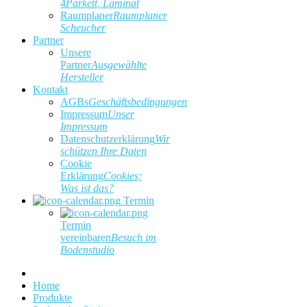
4
Parkett, Laminat
Raumplaner
Raumplaner
Scheucher
Partner
Unsere
Partner
Ausgewählte
Hersteller
Kontakt
AGBs
Geschäftsbedingungen
Impressum
Unser
Impressum
Datenschutzerklärung
Wir
schützen Ihre Daten
Cookie
Erklärung
Cookies;
Was ist das?
Termin
Termin
vereinbaren
Besuch im
Bodenstudio
Home
Produkte