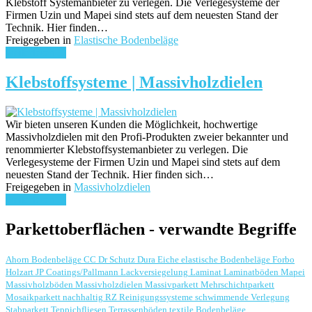
Klebstoff Systemanbieter zu verlegen. Die Verlegesysteme der
Firmen Uzin und Mapei sind stets auf dem neuesten Stand der
Technik. Hier finden…
Freigegeben in
Elastische Bodenbeläge
weiterlesen ...
Klebstoffsysteme | Massivholzdielen
Wir bieten unseren Kunden die Möglichkeit, hochwertige
Massivholzdielen mit den Profi-Produkten zweier bekannter und
renommierter Klebstoffsystemanbieter zu verlegen. Die
Verlegesysteme der Firmen Uzin und Mapei sind stets auf dem
neuesten Stand der Technik. Hier finden sich…
Freigegeben in
Massivholzdielen
weiterlesen ...
Parkettoberflächen - verwandte Begriffe
Ahorn
Bodenbeläge
CC Dr Schutz
Dura
Eiche
elastische Bodenbeläge
Forbo
Holzart
JP Coatings/Pallmann
Lackversiegelung
Laminat
Laminatböden
Mapei
Massivholzböden
Massivholzdielen
Massivparkett
Mehrschichtparkett
Mosaikparkett
nachhaltig
RZ Reinigungssysteme
schwimmende Verlegung
Stabparkett
Teppichfliesen
Terrassenböden
textile Bodenbeläge