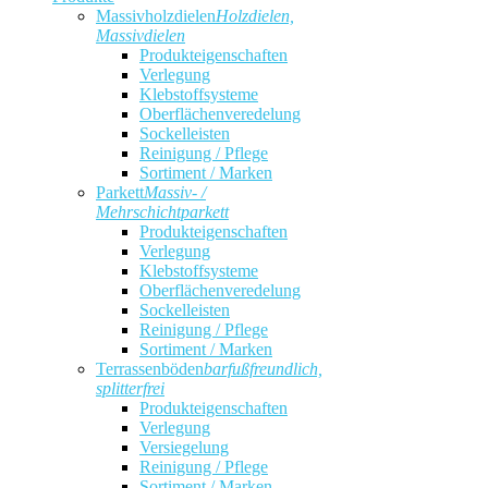
Massivholzdielen
Holzdielen,
Massivdielen
Produkteigenschaften
Verlegung
Klebstoffsysteme
Oberflächenveredelung
Sockelleisten
Reinigung / Pflege
Sortiment / Marken
Parkett
Massiv- /
Mehrschichtparkett
Produkteigenschaften
Verlegung
Klebstoffsysteme
Oberflächenveredelung
Sockelleisten
Reinigung / Pflege
Sortiment / Marken
Terrassenböden
barfußfreundlich,
splitterfrei
Produkteigenschaften
Verlegung
Versiegelung
Reinigung / Pflege
Sortiment / Marken