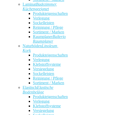
Laminat
Badezimmer,
Küchengeeignet
Produkteigenschaften
Verlegung
Sockelleisten
Reinigung / Pflege
Sortiment / Marken
Raumplaner
Balterio
Raumplaner
Naturböden
Linoleum,
Kork
Produkteigenschaften
Verlegung
Klebstoffsysteme
Versiegelung
Sockelleisten
Reinigung / Pflege
Sortiment / Marken
Elastisch
Elastische
Bodenbeläge
Produkteigenschaften
Verlegung
Klebstoffsysteme
Versiegelung