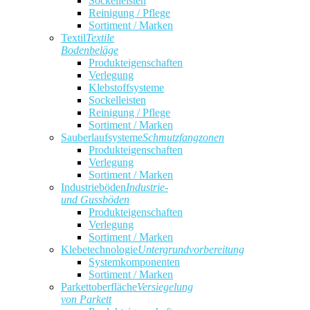
Sockelleisten
Reinigung / Pflege
Sortiment / Marken
Textil
Textile
Bodenbeläge
Produkteigenschaften
Verlegung
Klebstoffsysteme
Sockelleisten
Reinigung / Pflege
Sortiment / Marken
Sauberlaufsysteme
Schmutzfangzonen
Produkteigenschaften
Verlegung
Sortiment / Marken
Industrieböden
Industrie-
und Gussböden
Produkteigenschaften
Verlegung
Sortiment / Marken
Klebetechnologie
Untergrundvorbereitung
Systemkomponenten
Sortiment / Marken
Parkettoberfläche
Versiegelung
von Parkett