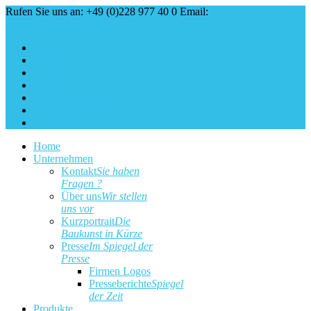
Rufen Sie uns an: +49 (0)228 977 40 0
Email:
service@baukunst.com
Über uns
Aktuell
Service
Kontakt
Impressum
Cookie Erklärung
Datenschutz
Home
Unternehmen
Kontakt
Sie haben
Fragen ?
Über uns
Wir stellen
uns vor
Kurzportrait
Die
Baukunst in Kürze
Presse
Im Spiegel der
Presse
Firmen Logos
Presseberichte
Spiegel
der Zeit
Produkte