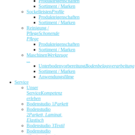
Produkteigenschaften
Sortiment / Marken
Sockelleisten
Profile
Produkteigenschaften
Sortiment / Marken
Reinigung /
Pflege
Schonende
Pflege
Produkteigenschaften
Sortiment / Marken
Maschinen
Werkzeuge
...
Unterbodenvorbereitung
Bodenbelagsverarbeitung
Sortiment / Marken
Anwendungsfilme
Service
Unser
Service
Kompetenz
erleben
Bodenstudio 1
Parkett
Bodenstudio
2
Parkett, Laminat,
Elastisch
Bodenstudio 3
Textil
Bodenstudio