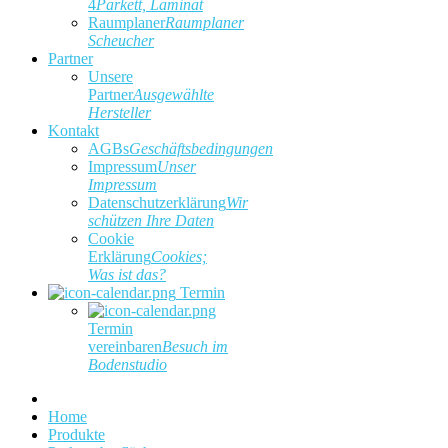
4
Parkett, Laminat
Raumplaner
Raumplaner
Scheucher
Partner
Unsere
Partner
Ausgewählte
Hersteller
Kontakt
AGBs
Geschäftsbedingungen
Impressum
Unser
Impressum
Datenschutzerklärung
Wir
schützen Ihre Daten
Cookie
Erklärung
Cookies;
Was ist das?
Termin
Termin
vereinbaren
Besuch im
Bodenstudio
Home
Produkte