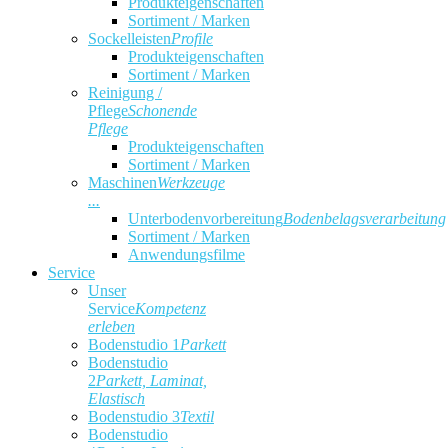
Produkteigenschaften
Sortiment / Marken
Sockelleisten
Profile
Produkteigenschaften
Sortiment / Marken
Reinigung /
Pflege
Schonende
Pflege
Produkteigenschaften
Sortiment / Marken
Maschinen
Werkzeuge
...
Unterbodenvorbereitung
Bodenbelagsverarbeitung
Sortiment / Marken
Anwendungsfilme
Service
Unser
Service
Kompetenz
erleben
Bodenstudio 1
Parkett
Bodenstudio
2
Parkett, Laminat,
Elastisch
Bodenstudio 3
Textil
Bodenstudio