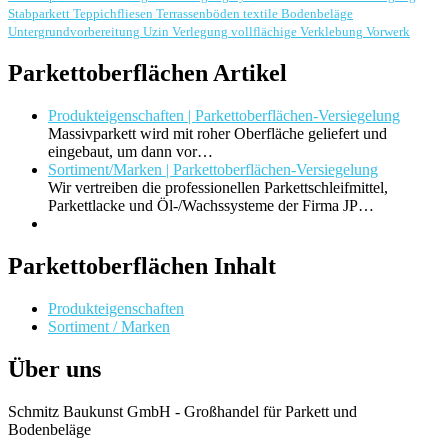
Stabparkett
Teppichfliesen
Terrassenböden
textile Bodenbeläge
Untergrundvorbereitung
Uzin
Verlegung
vollflächige Verklebung
Vorwerk
Parkettoberflächen Artikel
Produkteigenschaften | Parkettoberflächen-Versiegelung
Massivparkett wird mit roher Oberfläche geliefert und
eingebaut, um dann vor…
Sortiment/Marken | Parkettoberflächen-Versiegelung
Wir vertreiben die professionellen Parkettschleifmittel,
Parkettlacke und Öl-/Wachssysteme der Firma JP…
Parkettoberflächen Inhalt
Produkteigenschaften
Sortiment / Marken
Über uns
Schmitz Baukunst GmbH - Großhandel für Parkett und
Bodenbeläge