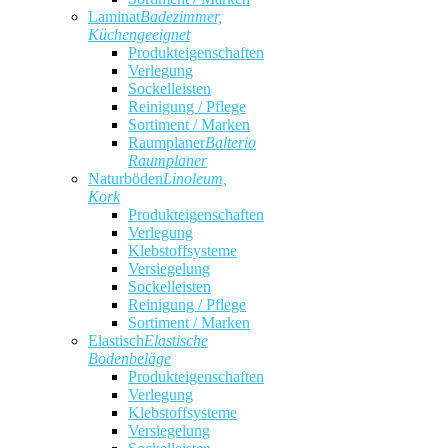
Laminat
Badezimmer,
Küchengeeignet
Produkteigenschaften
Verlegung
Sockelleisten
Reinigung / Pflege
Sortiment / Marken
Raumplaner
Balterio
Raumplaner
Naturböden
Linoleum,
Kork
Produkteigenschaften
Verlegung
Klebstoffsysteme
Versiegelung
Sockelleisten
Reinigung / Pflege
Sortiment / Marken
Elastisch
Elastische
Bodenbeläge
Produkteigenschaften
Verlegung
Klebstoffsysteme
Versiegelung