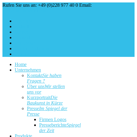
Rufen Sie uns an: +49 (0)228 977 40 0
Email:
service@baukunst.com
Über uns
Aktuell
Service
Kontakt
Impressum
Cookie Erklärung
Datenschutz
Home
Unternehmen
Kontakt
Sie haben
Fragen ?
Über uns
Wir stellen
uns vor
Kurzportrait
Die
Baukunst in Kürze
Presse
Im Spiegel der
Presse
Firmen Logos
Presseberichte
Spiegel
der Zeit
Produkte