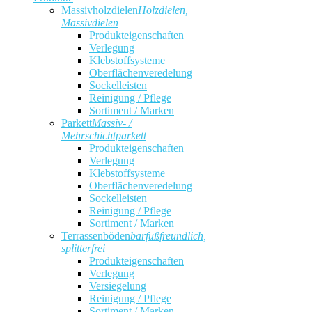
Massivholzdielen
Holzdielen,
Massivdielen
Produkteigenschaften
Verlegung
Klebstoffsysteme
Oberflächenveredelung
Sockelleisten
Reinigung / Pflege
Sortiment / Marken
Parkett
Massiv- /
Mehrschichtparkett
Produkteigenschaften
Verlegung
Klebstoffsysteme
Oberflächenveredelung
Sockelleisten
Reinigung / Pflege
Sortiment / Marken
Terrassenböden
barfußfreundlich,
splitterfrei
Produkteigenschaften
Verlegung
Versiegelung
Reinigung / Pflege
Sortiment / Marken