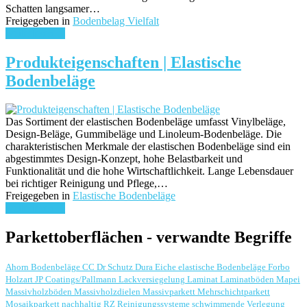
Schatten langsamer…
Freigegeben in
Bodenbelag Vielfalt
weiterlesen ...
Produkteigenschaften | Elastische
Bodenbeläge
Das Sortiment der elastischen Bodenbeläge umfasst Vinylbeläge,
Design-Beläge, Gummibeläge und Linoleum-Bodenbeläge. Die
charakteristischen Merkmale der elastischen Bodenbeläge sind ein
abgestimmtes Design-Konzept, hohe Belastbarkeit und
Funktionalität und die hohe Wirtschaftlichkeit. Lange Lebensdauer
bei richtiger Reinigung und Pflege,…
Freigegeben in
Elastische Bodenbeläge
weiterlesen ...
Parkettoberflächen - verwandte Begriffe
Ahorn
Bodenbeläge
CC Dr Schutz
Dura
Eiche
elastische Bodenbeläge
Forbo
Holzart
JP Coatings/Pallmann
Lackversiegelung
Laminat
Laminatböden
Mapei
Massivholzböden
Massivholzdielen
Massivparkett
Mehrschichtparkett
Mosaikparkett
nachhaltig
RZ Reinigungssysteme
schwimmende Verlegung