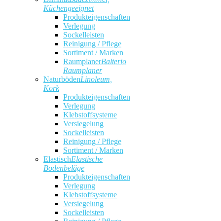
Küchengeeignet
Produkteigenschaften
Verlegung
Sockelleisten
Reinigung / Pflege
Sortiment / Marken
Raumplaner
Balterio
Raumplaner
Naturböden
Linoleum,
Kork
Produkteigenschaften
Verlegung
Klebstoffsysteme
Versiegelung
Sockelleisten
Reinigung / Pflege
Sortiment / Marken
Elastisch
Elastische
Bodenbeläge
Produkteigenschaften
Verlegung
Klebstoffsysteme
Versiegelung
Sockelleisten