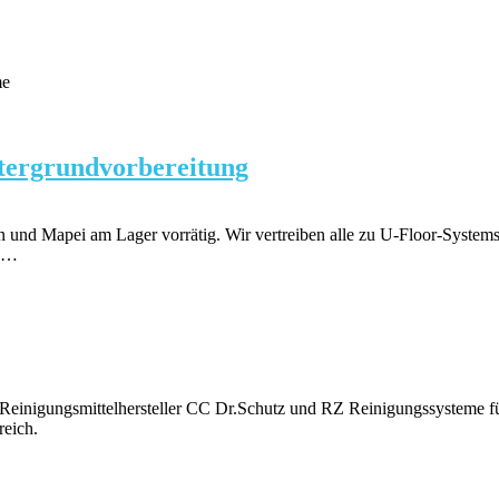
me
ntergrundvorbereitung
in und Mapei am Lager vorrätig. Wir vertreiben alle zu U-Floor-Syste
ie…
 Reinigungsmittelhersteller CC Dr.Schutz und RZ Reinigungssysteme f
reich.