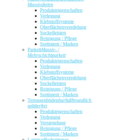
Massivdielen
Produkteigenschaften
Verlegung
Klebstoffsysteme
Oberflächenveredelung
Sockelleisten
Reinigung / Pflege
Sortiment / Marken
Parkett
Massiv- /
Mehrschichtparkett
Produkteigenschaften
Verlegung
Klebstoffsysteme
Oberflächenveredelung
Sockelleisten
Reinigung / Pflege
Sortiment / Marken
Terrassenböden
barfußfreundlich,
splitterfrei
Produkteigenschaften
Verlegung
Versiegelung
Reinigung / Pflege
Sortiment / Marken
Laminat
Badezimmer,