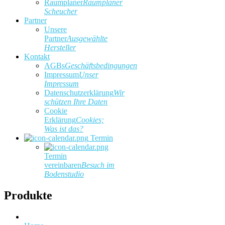
Raumplaner
Raumplaner
Scheucher
Partner
Unsere
Partner
Ausgewählte
Hersteller
Kontakt
AGBs
Geschäftsbedingungen
Impressum
Unser
Impressum
Datenschutzerklärung
Wir
schützen Ihre Daten
Cookie
Erklärung
Cookies;
Was ist das?
Termin
Termin
vereinbaren
Besuch im
Bodenstudio
Produkte