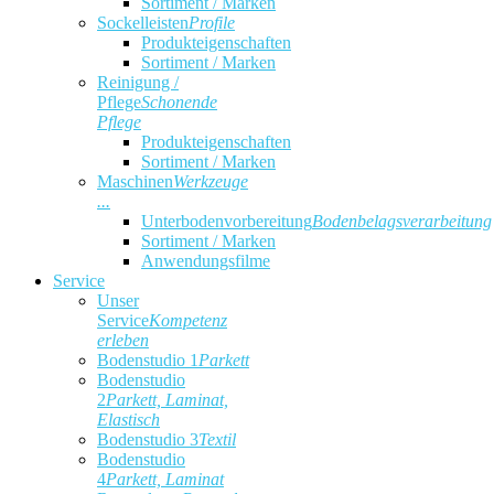
Sortiment / Marken
Sockelleisten
Profile
Produkteigenschaften
Sortiment / Marken
Reinigung /
Pflege
Schonende
Pflege
Produkteigenschaften
Sortiment / Marken
Maschinen
Werkzeuge
...
Unterbodenvorbereitung
Bodenbelagsverarbeitung
Sortiment / Marken
Anwendungsfilme
Service
Unser
Service
Kompetenz
erleben
Bodenstudio 1
Parkett
Bodenstudio
2
Parkett, Laminat,
Elastisch
Bodenstudio 3
Textil
Bodenstudio
4
Parkett, Laminat