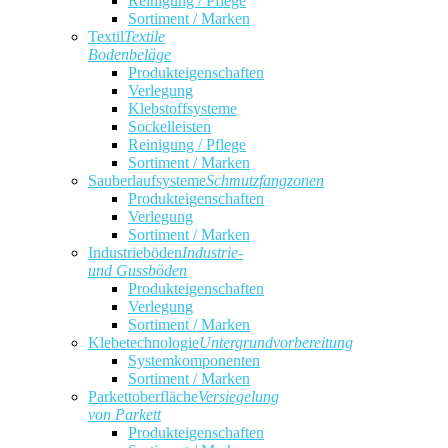
Reinigung / Pflege
Sortiment / Marken
Textil
Textile
Bodenbeläge
Produkteigenschaften
Verlegung
Klebstoffsysteme
Sockelleisten
Reinigung / Pflege
Sortiment / Marken
Sauberlaufsysteme
Schmutzfangzonen
Produkteigenschaften
Verlegung
Sortiment / Marken
Industrieböden
Industrie-
und Gussböden
Produkteigenschaften
Verlegung
Sortiment / Marken
Klebetechnologie
Untergrundvorbereitung
Systemkomponenten
Sortiment / Marken
Parkettoberfläche
Versiegelung
von Parkett
Produkteigenschaften