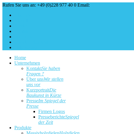
Rufen Sie uns an: +49 (0)228 977 40 0
Email:
service@baukunst.co
Über uns
Aktuell
Service
Kontakt
Impressum
Cookie Erklärung
Datenschutz
Home
Unternehmen
Kontakt
Sie haben
Fragen ?
Über uns
Wir stellen
uns vor
Kurzportrait
Die
Baukunst in Kürze
Presse
Im Spiegel der
Presse
Firmen Logos
Presseberichte
Spiegel
der Zeit
Produkte
Massivholzdielen
Holzdielen,