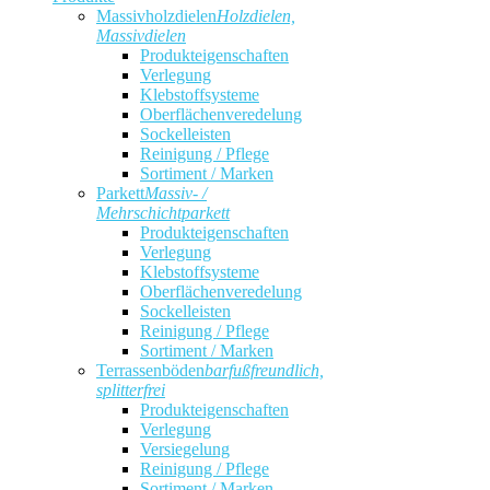
Massivholzdielen
Holzdielen,
Massivdielen
Produkteigenschaften
Verlegung
Klebstoffsysteme
Oberflächenveredelung
Sockelleisten
Reinigung / Pflege
Sortiment / Marken
Parkett
Massiv- /
Mehrschichtparkett
Produkteigenschaften
Verlegung
Klebstoffsysteme
Oberflächenveredelung
Sockelleisten
Reinigung / Pflege
Sortiment / Marken
Terrassenböden
barfußfreundlich,
splitterfrei
Produkteigenschaften
Verlegung
Versiegelung
Reinigung / Pflege
Sortiment / Marken