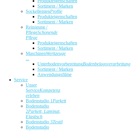
Produkteigenschaften
Sortiment / Marken
Sockelleisten
Profile
Produkteigenschaften
Sortiment / Marken
Reinigung /
Pflege
Schonende
Pflege
Produkteigenschaften
Sortiment / Marken
Maschinen
Werkzeuge
...
Unterbodenvorbereitung
Bodenbelagsverarbeitung
Sortiment / Marken
Anwendungsfilme
Service
Unser
Service
Kompetenz
erleben
Bodenstudio 1
Parkett
Bodenstudio
2
Parkett, Laminat,
Elastisch
Bodenstudio 3
Textil
Bodenstudio