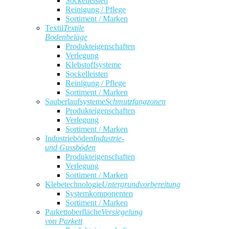
Sockelleisten
Reinigung / Pflege
Sortiment / Marken
Textil
Textile
Bodenbeläge
Produkteigenschaften
Verlegung
Klebstoffsysteme
Sockelleisten
Reinigung / Pflege
Sortiment / Marken
Sauberlaufsysteme
Schmutzfangzonen
Produkteigenschaften
Verlegung
Sortiment / Marken
Industrieböden
Industrie-
und Gussböden
Produkteigenschaften
Verlegung
Sortiment / Marken
Klebetechnologie
Untergrundvorbereitung
Systemkomponenten
Sortiment / Marken
Parkettoberfläche
Versiegelung
von Parkett