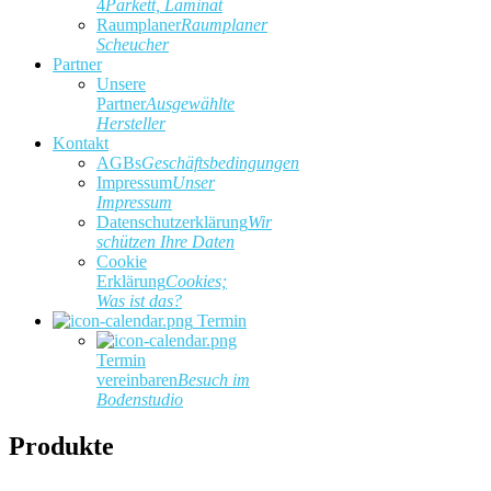
4
Parkett, Laminat
Raumplaner
Raumplaner
Scheucher
Partner
Unsere
Partner
Ausgewählte
Hersteller
Kontakt
AGBs
Geschäftsbedingungen
Impressum
Unser
Impressum
Datenschutzerklärung
Wir
schützen Ihre Daten
Cookie
Erklärung
Cookies;
Was ist das?
Termin
Termin
vereinbaren
Besuch im
Bodenstudio
Produkte