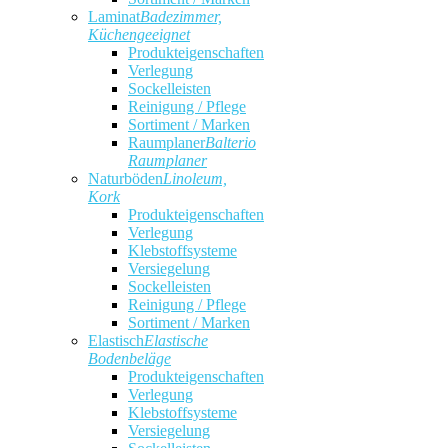
Laminat
Badezimmer,
Küchengeeignet
Produkteigenschaften
Verlegung
Sockelleisten
Reinigung / Pflege
Sortiment / Marken
Raumplaner
Balterio
Raumplaner
Naturböden
Linoleum,
Kork
Produkteigenschaften
Verlegung
Klebstoffsysteme
Versiegelung
Sockelleisten
Reinigung / Pflege
Sortiment / Marken
Elastisch
Elastische
Bodenbeläge
Produkteigenschaften
Verlegung
Klebstoffsysteme
Versiegelung