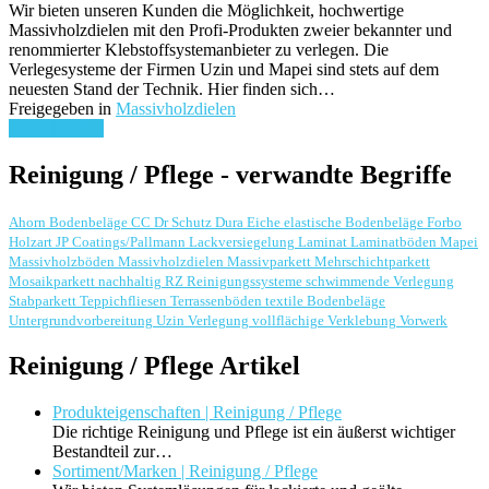
Wir bieten unseren Kunden die Möglichkeit, hochwertige
Massivholzdielen mit den Profi-Produkten zweier bekannter und
renommierter Klebstoffsystemanbieter zu verlegen. Die
Verlegesysteme der Firmen Uzin und Mapei sind stets auf dem
neuesten Stand der Technik. Hier finden sich…
Freigegeben in
Massivholzdielen
weiterlesen ...
Reinigung / Pflege - verwandte Begriffe
Ahorn
Bodenbeläge
CC Dr Schutz
Dura
Eiche
elastische Bodenbeläge
Forbo
Holzart
JP Coatings/Pallmann
Lackversiegelung
Laminat
Laminatböden
Mapei
Massivholzböden
Massivholzdielen
Massivparkett
Mehrschichtparkett
Mosaikparkett
nachhaltig
RZ Reinigungssysteme
schwimmende Verlegung
Stabparkett
Teppichfliesen
Terrassenböden
textile Bodenbeläge
Untergrundvorbereitung
Uzin
Verlegung
vollflächige Verklebung
Vorwerk
Reinigung / Pflege Artikel
Produkteigenschaften | Reinigung / Pflege
Die richtige Reinigung und Pflege ist ein äußerst wichtiger
Bestandteil zur…
Sortiment/Marken | Reinigung / Pflege