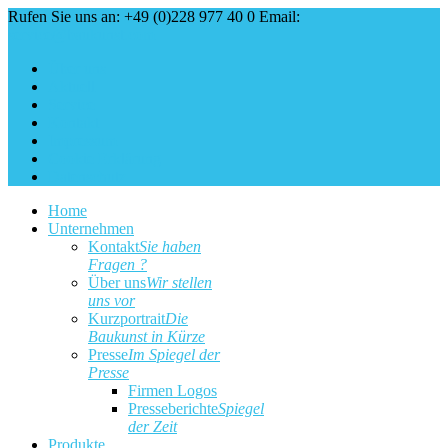
Rufen Sie uns an: +49 (0)228 977 40 0
Email:
service@baukunst.com
Über uns
Aktuell
Service
Kontakt
Impressum
Cookie Erklärung
Datenschutz
Home
Unternehmen
Kontakt
Sie haben
Fragen ?
Über uns
Wir stellen
uns vor
Kurzportrait
Die
Baukunst in Kürze
Presse
Im Spiegel der
Presse
Firmen Logos
Presseberichte
Spiegel
der Zeit
Produkte