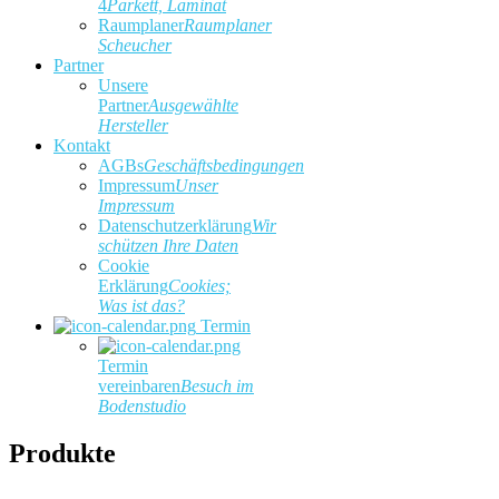
4
Parkett, Laminat
Raumplaner
Raumplaner
Scheucher
Partner
Unsere
Partner
Ausgewählte
Hersteller
Kontakt
AGBs
Geschäftsbedingungen
Impressum
Unser
Impressum
Datenschutzerklärung
Wir
schützen Ihre Daten
Cookie
Erklärung
Cookies;
Was ist das?
Termin
Termin
vereinbaren
Besuch im
Bodenstudio
Produkte