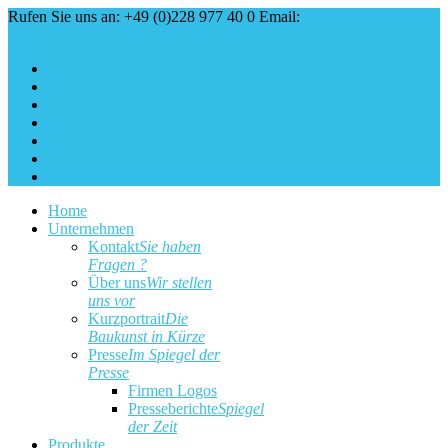
Rufen Sie uns an: +49 (0)228 977 40 0
Email:
service@baukunst.com
Über uns
Aktuell
Service
Kontakt
Impressum
Cookie Erklärung
Datenschutz
Home
Unternehmen
Kontakt
Sie haben
Fragen ?
Über uns
Wir stellen
uns vor
Kurzportrait
Die
Baukunst in Kürze
Presse
Im Spiegel der
Presse
Firmen Logos
Presseberichte
Spiegel
der Zeit
Produkte