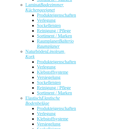
Laminat
Badezimmer,
Küchengeeignet
Produkteigenschaften
Verlegung
Sockelleisten
Reinigung / Pflege
Sortiment / Marken
Raumplaner
Balterio
Raumplaner
Naturböden
Linoleum,
Kork
Produkteigenschaften
Verlegung
Klebstoffsysteme
Versiegelung
Sockelleisten
Reinigung / Pflege
Sortiment / Marken
Elastisch
Elastische
Bodenbeläge
Produkteigenschaften
Verlegung
Klebstoffsysteme
Versiegelung