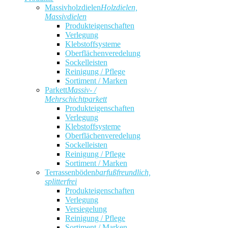
Massivholzdielen
Holzdielen,
Massivdielen
Produkteigenschaften
Verlegung
Klebstoffsysteme
Oberflächenveredelung
Sockelleisten
Reinigung / Pflege
Sortiment / Marken
Parkett
Massiv- /
Mehrschichtparkett
Produkteigenschaften
Verlegung
Klebstoffsysteme
Oberflächenveredelung
Sockelleisten
Reinigung / Pflege
Sortiment / Marken
Terrassenböden
barfußfreundlich,
splitterfrei
Produkteigenschaften
Verlegung
Versiegelung
Reinigung / Pflege
Sortiment / Marken