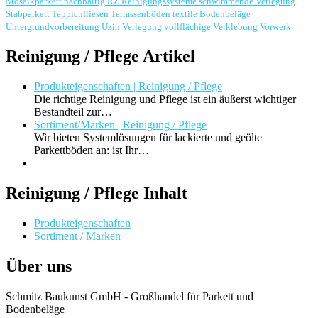
Mosaikparkett
nachhaltig
RZ Reinigungssysteme
schwimmende Verlegung
Stabparkett
Teppichfliesen
Terrassenböden
textile Bodenbeläge
Untergrundvorbereitung
Uzin
Verlegung
vollflächige Verklebung
Vorwerk
Reinigung / Pflege Artikel
Produkteigenschaften | Reinigung / Pflege
Die richtige Reinigung und Pflege ist ein äußerst wichtiger
Bestandteil zur…
Sortiment/Marken | Reinigung / Pflege
Wir bieten Systemlösungen für lackierte und geölte
Parkettböden an: ist Ihr…
Reinigung / Pflege Inhalt
Produkteigenschaften
Sortiment / Marken
Über uns
Schmitz Baukunst GmbH - Großhandel für Parkett und
Bodenbeläge