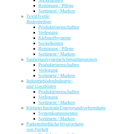
Sockelleisten
Reinigung / Pflege
Sortiment / Marken
Textil
Textile
Bodenbeläge
Produkteigenschaften
Verlegung
Klebstoffsysteme
Sockelleisten
Reinigung / Pflege
Sortiment / Marken
Sauberlaufsysteme
Schmutzfangzonen
Produkteigenschaften
Verlegung
Sortiment / Marken
Industrieböden
Industrie-
und Gussböden
Produkteigenschaften
Verlegung
Sortiment / Marken
Klebetechnologie
Untergrundvorbereitung
Systemkomponenten
Sortiment / Marken
Parkettoberfläche
Versiegelung
von Parkett