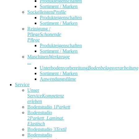
Produkteigenschaften
Sortiment / Marken
Sockelleisten
Profile
Produkteigenschaften
Sortiment / Marken
Reinigung /
Pflege
Schonende
Pflege
Produkteigenschaften
Sortiment / Marken
Maschinen
Werkzeuge
...
Unterbodenvorbereitung
Bodenbelagsverarbeitung
Sortiment / Marken
Anwendungsfilme
Service
Unser
Service
Kompetenz
erleben
Bodenstudio 1
Parkett
Bodenstudio
2
Parkett, Laminat,
Elastisch
Bodenstudio 3
Textil
Bodenstudio