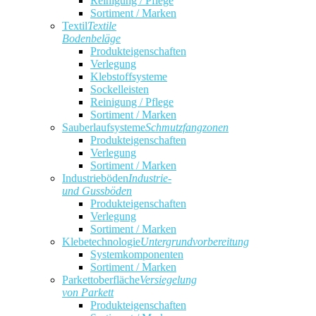
Reinigung / Pflege
Sortiment / Marken
Textil
Textile
Bodenbeläge
Produkteigenschaften
Verlegung
Klebstoffsysteme
Sockelleisten
Reinigung / Pflege
Sortiment / Marken
Sauberlaufsysteme
Schmutzfangzonen
Produkteigenschaften
Verlegung
Sortiment / Marken
Industrieböden
Industrie-
und Gussböden
Produkteigenschaften
Verlegung
Sortiment / Marken
Klebetechnologie
Untergrundvorbereitung
Systemkomponenten
Sortiment / Marken
Parkettoberfläche
Versiegelung
von Parkett
Produkteigenschaften