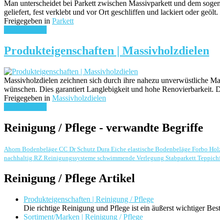
Man unterscheidet bei Parkett zwischen Massivparkett und dem sogena
geliefert, fest verklebt und vor Ort geschliffen und lackiert oder geö
Freigegeben in
Parkett
weiterlesen ...
Produkteigenschaften | Massivholzdielen
Massivholzdielen zeichnen sich durch ihre nahezu unverwüstliche Mat
wünschen. Dies garantiert Langlebigkeit und hohe Renovierbarkeit
Freigegeben in
Massivholzdielen
weiterlesen ...
Reinigung / Pflege - verwandte Begriffe
Ahorn
Bodenbeläge
CC Dr Schutz
Dura
Eiche
elastische Bodenbeläge
Forbo
Hol
nachhaltig
RZ Reinigungssysteme
schwimmende Verlegung
Stabparkett
Teppich
Reinigung / Pflege Artikel
Produkteigenschaften | Reinigung / Pflege
Die richtige Reinigung und Pflege ist ein äußerst wichtiger Be
Sortiment/Marken | Reinigung / Pflege