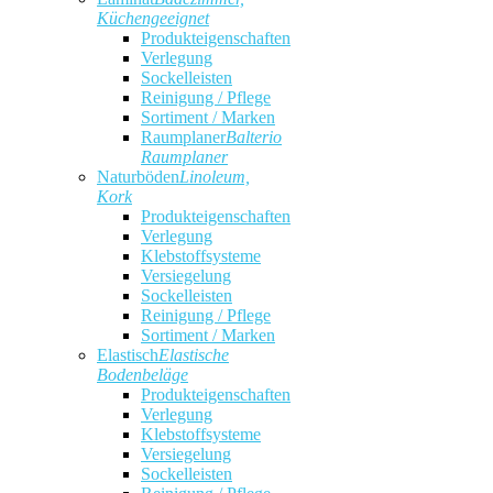
Küchengeeignet
Produkteigenschaften
Verlegung
Sockelleisten
Reinigung / Pflege
Sortiment / Marken
Raumplaner
Balterio
Raumplaner
Naturböden
Linoleum,
Kork
Produkteigenschaften
Verlegung
Klebstoffsysteme
Versiegelung
Sockelleisten
Reinigung / Pflege
Sortiment / Marken
Elastisch
Elastische
Bodenbeläge
Produkteigenschaften
Verlegung
Klebstoffsysteme
Versiegelung
Sockelleisten