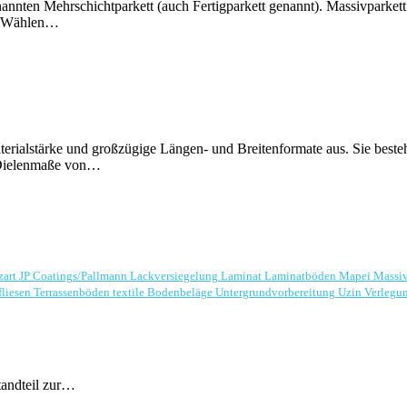
nnten Mehrschichtparkett (auch Fertigparkett genannt). Massivparkett
lt. Wählen…
erialstärke und großzügige Längen- und Breitenformate aus. Sie besteh
. Dielenmaße von…
zart
JP Coatings/Pallmann
Lackversiegelung
Laminat
Laminatböden
Mapei
Massi
fliesen
Terrassenböden
textile Bodenbeläge
Untergrundvorbereitung
Uzin
Verlegu
standteil zur…