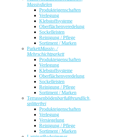
Massivdielen
Produkteigenschaften
Verlegung
Klebstoffsysteme
Oberflächenveredelung
Sockelleisten
Reinigung / Pflege
Sortiment / Marken
Parkett
Massiv- /
Mehrschichtparkett
Produkteigenschaften
Verlegung
Klebstoffsysteme
Oberflächenveredelung
Sockelleisten
Reinigung / Pflege
Sortiment / Marken
Terrassenböden
barfußfreundlich,
splitterfrei
Produkteigenschaften
Verlegung
Versiegelung
Reinigung / Pflege
Sortiment / Marken
Laminat
Badezimmer,