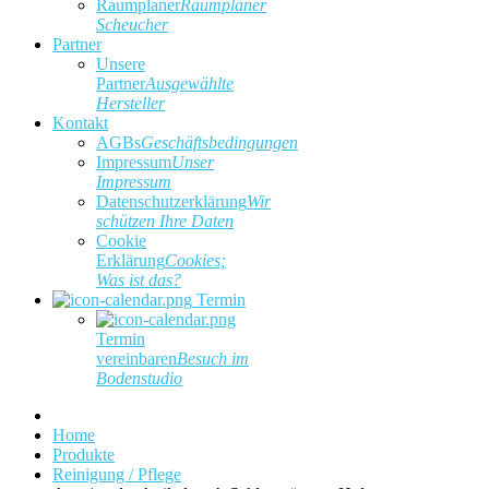
Raumplaner
Raumplaner
Scheucher
Partner
Unsere
Partner
Ausgewählte
Hersteller
Kontakt
AGBs
Geschäftsbedingungen
Impressum
Unser
Impressum
Datenschutzerklärung
Wir
schützen Ihre Daten
Cookie
Erklärung
Cookies;
Was ist das?
Termin
Termin
vereinbaren
Besuch im
Bodenstudio
Home
Produkte
Reinigung / Pflege