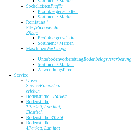
Sortiment / Marken
Sockelleisten
Profile
Produkteigenschaften
Sortiment / Marken
Reinigung /
Pflege
Schonende
Pflege
Produkteigenschaften
Sortiment / Marken
Maschinen
Werkzeuge
...
Unterbodenvorbereitung
Bodenbelagsverarbeitung
Sortiment / Marken
Anwendungsfilme
Service
Unser
Service
Kompetenz
erleben
Bodenstudio 1
Parkett
Bodenstudio
2
Parkett, Laminat,
Elastisch
Bodenstudio 3
Textil
Bodenstudio
4
Parkett, Laminat