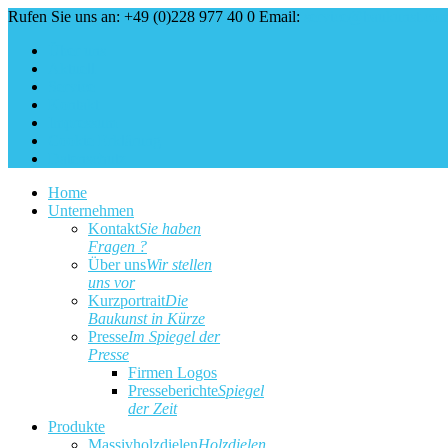
Rufen Sie uns an: +49 (0)228 977 40 0
Email:
service@baukunst.co
Über uns
Aktuell
Service
Kontakt
Impressum
Cookie Erklärung
Datenschutz
Home
Unternehmen
Kontakt
Sie haben
Fragen ?
Über uns
Wir stellen
uns vor
Kurzportrait
Die
Baukunst in Kürze
Presse
Im Spiegel der
Presse
Firmen Logos
Presseberichte
Spiegel
der Zeit
Produkte
Massivholzdielen
Holzdielen,