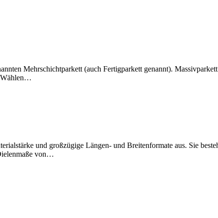
nnten Mehrschichtparkett (auch Fertigparkett genannt). Massivparkett
lt. Wählen…
erialstärke und großzügige Längen- und Breitenformate aus. Sie besteh
. Dielenmaße von…