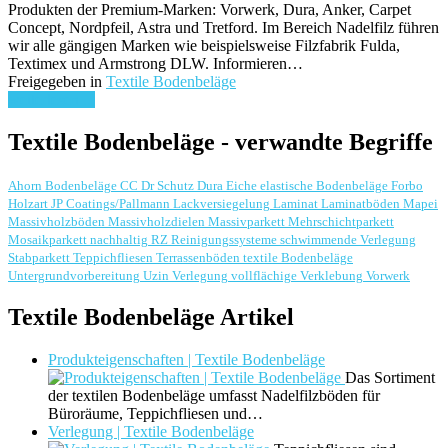
Produkten der Premium-Marken: Vorwerk, Dura, Anker, Carpet
Concept, Nordpfeil, Astra und Tretford. Im Bereich Nadelfilz führen
wir alle gängigen Marken wie beispielsweise Filzfabrik Fulda,
Textimex und Armstrong DLW. Informieren…
Freigegeben in
Textile Bodenbeläge
weiterlesen ...
Textile Bodenbeläge - verwandte Begriffe
Ahorn
Bodenbeläge
CC Dr Schutz
Dura
Eiche
elastische Bodenbeläge
Forbo
Holzart
JP Coatings/Pallmann
Lackversiegelung
Laminat
Laminatböden
Mapei
Massivholzböden
Massivholzdielen
Massivparkett
Mehrschichtparkett
Mosaikparkett
nachhaltig
RZ Reinigungssysteme
schwimmende Verlegung
Stabparkett
Teppichfliesen
Terrassenböden
textile Bodenbeläge
Untergrundvorbereitung
Uzin
Verlegung
vollflächige Verklebung
Vorwerk
Textile Bodenbeläge Artikel
Produkteigenschaften | Textile Bodenbeläge
Das Sortiment
der textilen Bodenbeläge umfasst Nadelfilzböden für
Büroräume, Teppichfliesen und…
Verlegung | Textile Bodenbeläge