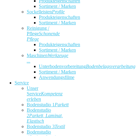
Produkteigenschaften
Sortiment / Marken
Sockelleisten
Profile
Produkteigenschaften
Sortiment / Marken
Reinigung /
Pflege
Schonende
Pflege
Produkteigenschaften
Sortiment / Marken
Maschinen
Werkzeuge
...
Unterbodenvorbereitung
Bodenbelagsverarbeitung
Sortiment / Marken
Anwendungsfilme
Service
Unser
Service
Kompetenz
erleben
Bodenstudio 1
Parkett
Bodenstudio
2
Parkett, Laminat,
Elastisch
Bodenstudio 3
Textil
Bodenstudio