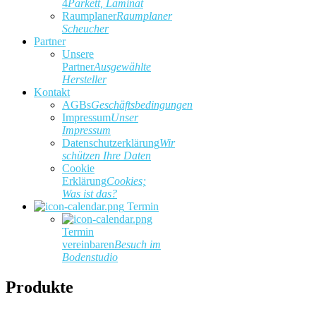
4
Parkett, Laminat
Raumplaner
Raumplaner
Scheucher
Partner
Unsere
Partner
Ausgewählte
Hersteller
Kontakt
AGBs
Geschäftsbedingungen
Impressum
Unser
Impressum
Datenschutzerklärung
Wir
schützen Ihre Daten
Cookie
Erklärung
Cookies;
Was ist das?
Termin
Termin
vereinbaren
Besuch im
Bodenstudio
Produkte