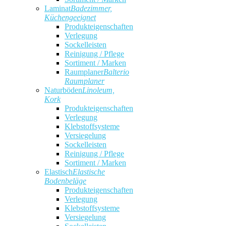
Laminat
Badezimmer,
Küchengeeignet
Produkteigenschaften
Verlegung
Sockelleisten
Reinigung / Pflege
Sortiment / Marken
Raumplaner
Balterio
Raumplaner
Naturböden
Linoleum,
Kork
Produkteigenschaften
Verlegung
Klebstoffsysteme
Versiegelung
Sockelleisten
Reinigung / Pflege
Sortiment / Marken
Elastisch
Elastische
Bodenbeläge
Produkteigenschaften
Verlegung
Klebstoffsysteme
Versiegelung