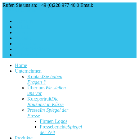
Rufen Sie uns an: +49 (0)228 977 40 0
Email:
service@baukunst.com
Über uns
Aktuell
Service
Kontakt
Impressum
Cookie Erklärung
Datenschutz
Home
Unternehmen
Kontakt
Sie haben
Fragen ?
Über uns
Wir stellen
uns vor
Kurzportrait
Die
Baukunst in Kürze
Presse
Im Spiegel der
Presse
Firmen Logos
Presseberichte
Spiegel
der Zeit
Produkte