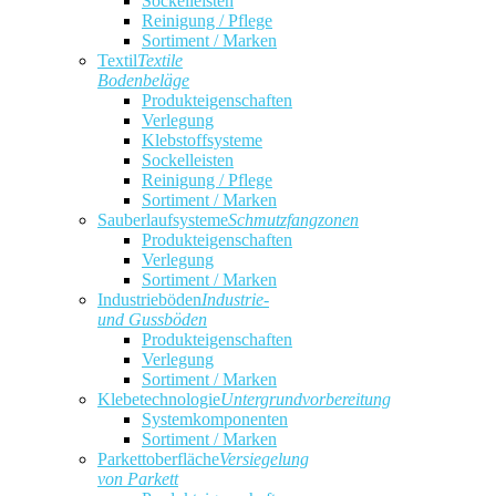
Sockelleisten
Reinigung / Pflege
Sortiment / Marken
Textil
Textile
Bodenbeläge
Produkteigenschaften
Verlegung
Klebstoffsysteme
Sockelleisten
Reinigung / Pflege
Sortiment / Marken
Sauberlaufsysteme
Schmutzfangzonen
Produkteigenschaften
Verlegung
Sortiment / Marken
Industrieböden
Industrie-
und Gussböden
Produkteigenschaften
Verlegung
Sortiment / Marken
Klebetechnologie
Untergrundvorbereitung
Systemkomponenten
Sortiment / Marken
Parkettoberfläche
Versiegelung
von Parkett