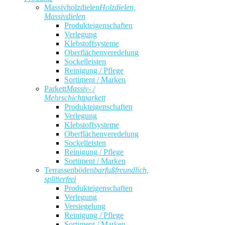
Massivholzdielen
Holzdielen,
Massivdielen
Produkteigenschaften
Verlegung
Klebstoffsysteme
Oberflächenveredelung
Sockelleisten
Reinigung / Pflege
Sortiment / Marken
Parkett
Massiv- /
Mehrschichtparkett
Produkteigenschaften
Verlegung
Klebstoffsysteme
Oberflächenveredelung
Sockelleisten
Reinigung / Pflege
Sortiment / Marken
Terrassenböden
barfußfreundlich,
splitterfrei
Produkteigenschaften
Verlegung
Versiegelung
Reinigung / Pflege
Sortiment / Marken