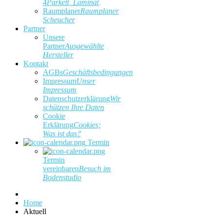
4
Parkett, Laminat
Raumplaner
Raumplaner
Scheucher
Partner
Unsere
Partner
Ausgewählte
Hersteller
Kontakt
AGBs
Geschäftsbedingungen
Impressum
Unser
Impressum
Datenschutzerklärung
Wir
schützen Ihre Daten
Cookie
Erklärung
Cookies;
Was ist das?
Termin
Termin
vereinbaren
Besuch im
Bodenstudio
Home
Aktuell