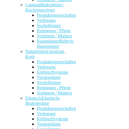
Laminat
Badezimmer,
Küchengeeignet
Produkteigenschaften
Verlegung
Sockelleisten
Reinigung / Pflege
Sortiment / Marken
Raumplaner
Balterio
Raumplaner
Naturböden
Linoleum,
Kork
Produkteigenschaften
Verlegung
Klebstoffsysteme
Versiegelung
Sockelleisten
Reinigung / Pflege
Sortiment / Marken
Elastisch
Elastische
Bodenbeläge
Produkteigenschaften
Verlegung
Klebstoffsysteme
Versiegelung