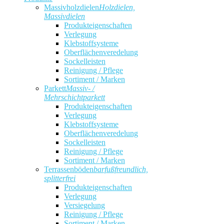
Massivholzdielen
Holzdielen,
Massivdielen
Produkteigenschaften
Verlegung
Klebstoffsysteme
Oberflächenveredelung
Sockelleisten
Reinigung / Pflege
Sortiment / Marken
Parkett
Massiv- /
Mehrschichtparkett
Produkteigenschaften
Verlegung
Klebstoffsysteme
Oberflächenveredelung
Sockelleisten
Reinigung / Pflege
Sortiment / Marken
Terrassenböden
barfußfreundlich,
splitterfrei
Produkteigenschaften
Verlegung
Versiegelung
Reinigung / Pflege
Sortiment / Marken