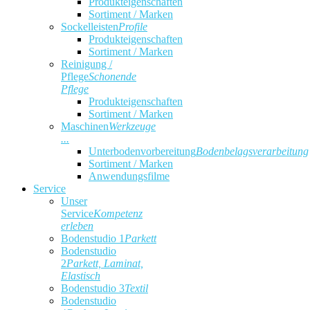
Produkteigenschaften
Sortiment / Marken
Sockelleisten
Profile
Produkteigenschaften
Sortiment / Marken
Reinigung /
Pflege
Schonende
Pflege
Produkteigenschaften
Sortiment / Marken
Maschinen
Werkzeuge
...
Unterbodenvorbereitung
Bodenbelagsverarbeitung
Sortiment / Marken
Anwendungsfilme
Service
Unser
Service
Kompetenz
erleben
Bodenstudio 1
Parkett
Bodenstudio
2
Parkett, Laminat,
Elastisch
Bodenstudio 3
Textil
Bodenstudio