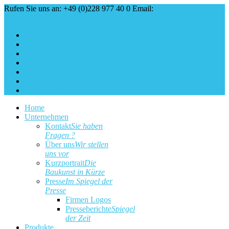
Rufen Sie uns an: +49 (0)228 977 40 0
Email:
service@baukunst.com
Über uns
Aktuell
Service
Kontakt
Impressum
Cookie Erklärung
Datenschutz
Home
Unternehmen
Kontakt
Sie haben
Fragen ?
Über uns
Wir stellen
uns vor
Kurzportrait
Die
Baukunst in Kürze
Presse
Im Spiegel der
Presse
Firmen Logos
Presseberichte
Spiegel
der Zeit
Produkte