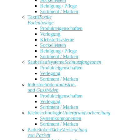
Sockelleisten
Reinigung / Pflege
Sortiment / Marken
Textil
Textile
Bodenbeläge
Produkteigenschaften
Verlegung
Klebstoffsysteme
Sockelleisten
Reinigung / Pflege
Sortiment / Marken
Sauberlaufsysteme
Schmutzfangzonen
Produkteigenschaften
Verlegung
Sortiment / Marken
Industrieböden
Industrie-
und Gussböden
Produkteigenschaften
Verlegung
Sortiment / Marken
Klebetechnologie
Untergrundvorbereitung
Systemkomponenten
Sortiment / Marken
Parkettoberfläche
Versiegelung
von Parkett