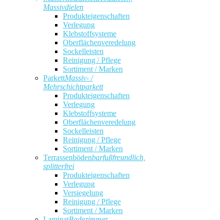
Massivdielen
Produkteigenschaften
Verlegung
Klebstoffsysteme
Oberflächenveredelung
Sockelleisten
Reinigung / Pflege
Sortiment / Marken
Parkett
Massiv- /
Mehrschichtparkett
Produkteigenschaften
Verlegung
Klebstoffsysteme
Oberflächenveredelung
Sockelleisten
Reinigung / Pflege
Sortiment / Marken
Terrassenböden
barfußfreundlich,
splitterfrei
Produkteigenschaften
Verlegung
Versiegelung
Reinigung / Pflege
Sortiment / Marken
Laminat
Badezimmer,