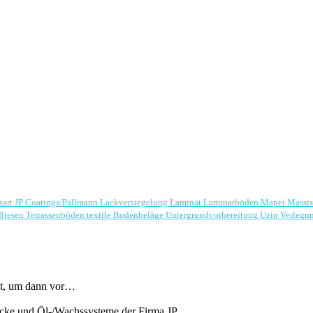
zart
JP Coatings/Pallmann
Lackversiegelung
Laminat
Laminatböden
Mapei
Massi
fliesen
Terrassenböden
textile Bodenbeläge
Untergrundvorbereitung
Uzin
Verlegu
aut, um dann vor…
ttlacke und Öl-/Wachssysteme der Firma JP…