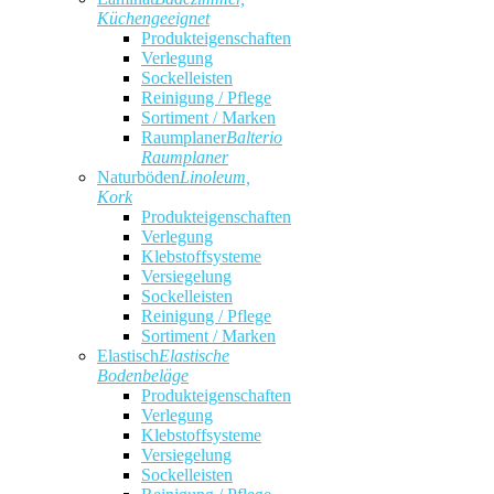
Küchengeeignet
Produkteigenschaften
Verlegung
Sockelleisten
Reinigung / Pflege
Sortiment / Marken
Raumplaner
Balterio
Raumplaner
Naturböden
Linoleum,
Kork
Produkteigenschaften
Verlegung
Klebstoffsysteme
Versiegelung
Sockelleisten
Reinigung / Pflege
Sortiment / Marken
Elastisch
Elastische
Bodenbeläge
Produkteigenschaften
Verlegung
Klebstoffsysteme
Versiegelung
Sockelleisten