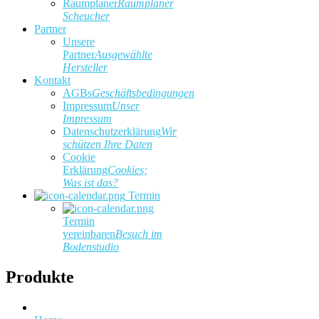
Raumplaner
Raumplaner
Scheucher
Partner
Unsere
Partner
Ausgewählte
Hersteller
Kontakt
AGBs
Geschäftsbedingungen
Impressum
Unser
Impressum
Datenschutzerklärung
Wir
schützen Ihre Daten
Cookie
Erklärung
Cookies;
Was ist das?
Termin
Termin
vereinbaren
Besuch im
Bodenstudio
Produkte