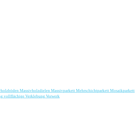
vholzböden
Massivholzdielen
Massivparkett
Mehrschichtparkett
Mosaikparkett
ng
vollflächige Verklebung
Vorwerk