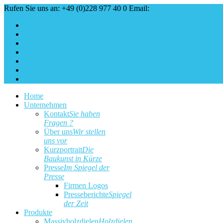
Rufen Sie uns an: +49 (0)228 977 40 0
Email:
service@baukunst.co
Über uns
Aktuell
Service
Kontakt
Impressum
Cookie Erklärung
Datenschutz
Home
Unternehmen
Kontakt
Sie haben
Fragen ?
Über uns
Wir stellen
uns vor
Kurzportrait
Die
Baukunst in Kürze
Presse
Im Spiegel der
Presse
Firmen Logos
Presseberichte
Spiegel
der Zeit
Produkte
Massivholzdielen
Holzdielen,