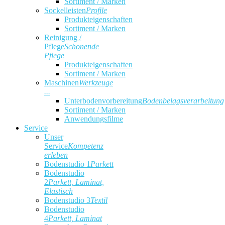
Sortiment / Marken
Sockelleisten
Profile
Produkteigenschaften
Sortiment / Marken
Reinigung /
Pflege
Schonende
Pflege
Produkteigenschaften
Sortiment / Marken
Maschinen
Werkzeuge
...
Unterbodenvorbereitung
Bodenbelagsverarbeitung
Sortiment / Marken
Anwendungsfilme
Service
Unser
Service
Kompetenz
erleben
Bodenstudio 1
Parkett
Bodenstudio
2
Parkett, Laminat,
Elastisch
Bodenstudio 3
Textil
Bodenstudio
4
Parkett, Laminat