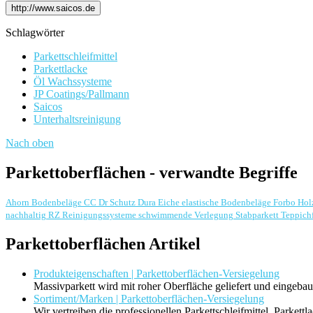
http://www.saicos.de
Schlagwörter
Parkettschleifmittel
Parkettlacke
Öl Wachssysteme
JP Coatings/Pallmann
Saicos
Unterhaltsreinigung
Nach oben
Parkettoberflächen - verwandte Begriffe
Ahorn
Bodenbeläge
CC Dr Schutz
Dura
Eiche
elastische Bodenbeläge
Forbo
Hol
nachhaltig
RZ Reinigungssysteme
schwimmende Verlegung
Stabparkett
Teppich
Parkettoberflächen Artikel
Produkteigenschaften | Parkettoberflächen-Versiegelung
Massivparkett wird mit roher Oberfläche geliefert und eingeb
Sortiment/Marken | Parkettoberflächen-Versiegelung
Wir vertreiben die professionellen Parkettschleifmittel, Parke