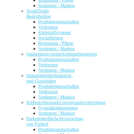
Reinigung / Pflege
Sortiment / Marken
Textil
Textile
Bodenbeläge
Produkteigenschaften
Verlegung
Klebstoffsysteme
Sockelleisten
Reinigung / Pflege
Sortiment / Marken
Sauberlaufsysteme
Schmutzfangzonen
Produkteigenschaften
Verlegung
Sortiment / Marken
Industrieböden
Industrie-
und Gussböden
Produkteigenschaften
Verlegung
Sortiment / Marken
Klebetechnologie
Untergrundvorbereitung
Systemkomponenten
Sortiment / Marken
Parkettoberfläche
Versiegelung
von Parkett
Produkteigenschaften