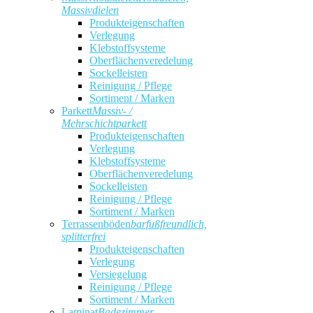
Massivdielen
Produkteigenschaften
Verlegung
Klebstoffsysteme
Oberflächenveredelung
Sockelleisten
Reinigung / Pflege
Sortiment / Marken
Parkett
Massiv- /
Mehrschichtparkett
Produkteigenschaften
Verlegung
Klebstoffsysteme
Oberflächenveredelung
Sockelleisten
Reinigung / Pflege
Sortiment / Marken
Terrassenböden
barfußfreundlich,
splitterfrei
Produkteigenschaften
Verlegung
Versiegelung
Reinigung / Pflege
Sortiment / Marken
Laminat
Badezimmer,