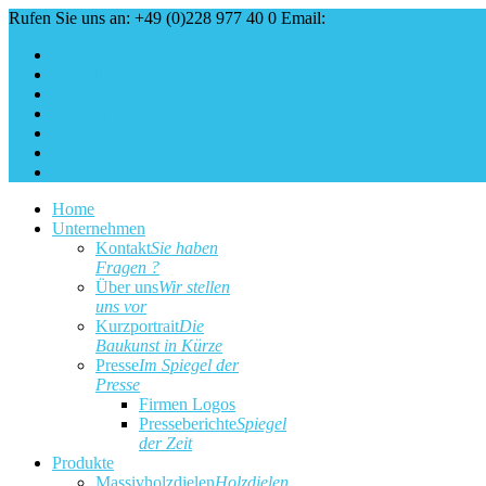
Rufen Sie uns an: +49 (0)228 977 40 0
Email:
service@baukunst.co
Über uns
Aktuell
Service
Kontakt
Impressum
Cookie Erklärung
Datenschutz
Home
Unternehmen
Kontakt
Sie haben
Fragen ?
Über uns
Wir stellen
uns vor
Kurzportrait
Die
Baukunst in Kürze
Presse
Im Spiegel der
Presse
Firmen Logos
Presseberichte
Spiegel
der Zeit
Produkte
Massivholzdielen
Holzdielen,