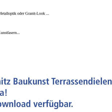
talloptik oder Granit-Look ...
unstfasern...