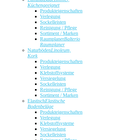
Küchengeeignet
Produkteigenschaften
Verlegung
Sockelleisten
Reinigung / Pflege
Sortiment / Marken
Raumplaner
Balterio
Raumplaner
Naturböden
Linoleum,
Kork
Produkteigenschaften
Verlegung
Klebstoffsysteme
Versiegelung
Sockelleisten
Reinigung / Pflege
Sortiment / Marken
Elastisch
Elastische
Bodenbeläge
Produkteigenschaften
Verlegung
Klebstoffsysteme
Versiegelung
Sockelleisten