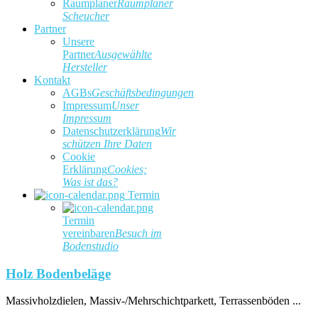
Raumplaner
Raumplaner
Scheucher
Partner
Unsere
Partner
Ausgewählte
Hersteller
Kontakt
AGBs
Geschäftsbedingungen
Impressum
Unser
Impressum
Datenschutzerklärung
Wir
schützen Ihre Daten
Cookie
Erklärung
Cookies;
Was ist das?
Termin
Termin
vereinbaren
Besuch im
Bodenstudio
Holz Bodenbeläge
Massivholzdielen, Massiv-/Mehrschichtparkett, Terrassenböden ...