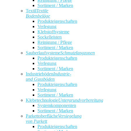
Reinigung / Pflege
Sortiment / Marken
Textil
Textile
Bodenbeläge
Produkteigenschaften
Verlegung
Klebstoffsysteme
Sockelleisten
Reinigung / Pflege
Sortiment / Marken
Sauberlaufsysteme
Schmutzfangzonen
Produkteigenschaften
Verlegung
Sortiment / Marken
Industrieböden
Industrie-
und Gussböden
Produkteigenschaften
Verlegung
Sortiment / Marken
Klebetechnologie
Untergrundvorbereitung
Systemkomponenten
Sortiment / Marken
Parkettoberfläche
Versiegelung
von Parkett
Produkteigenschaften