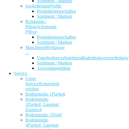
Sortiment / Marken
Sockelleisten
Profile
Produkteigenschaften
Sortiment / Marken
Reinigung /
Pflege
Schonende
Pflege
Produkteigenschaften
Sortiment / Marken
Maschinen
Werkzeuge
...
Unterbodenvorbereitung
Bodenbelagsverarbeitung
Sortiment / Marken
Anwendungsfilme
Service
Unser
Service
Kompetenz
erleben
Bodenstudio 1
Parkett
Bodenstudio
2
Parkett, Laminat,
Elastisch
Bodenstudio 3
Textil
Bodenstudio
4
Parkett, Laminat