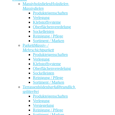
Massivholzdielen
Holzdielen,
Massivdielen
Produkteigenschaften
Verlegung
Klebstoffsysteme
Oberflächenveredelung
Sockelleisten
Reinigung / Pflege
Sortiment / Marken
Parkett
Massiv- /
Mehrschichtparkett
Produkteigenschaften
Verlegung
Klebstoffsysteme
Oberflächenveredelung
Sockelleisten
Reinigung / Pflege
Sortiment / Marken
Terrassenböden
barfußfreundlich,
splitterfrei
Produkteigenschaften
Verlegung
Versiegelung
Reinigung / Pflege
Sortiment / Marken