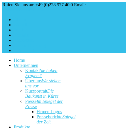
Rufen Sie uns an: +49 (0)228 977 40 0
Email:
service@baukunst.com
Über uns
Aktuell
Service
Kontakt
Impressum
Cookie Erklärung
Datenschutz
Home
Unternehmen
Kontakt
Sie haben
Fragen ?
Über uns
Wir stellen
uns vor
Kurzportrait
Die
Baukunst in Kürze
Presse
Im Spiegel der
Presse
Firmen Logos
Presseberichte
Spiegel
der Zeit
Produkte