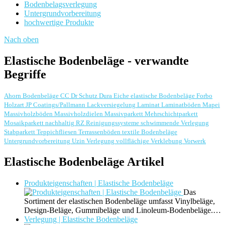
Bodenbelagsverlegung
Untergrundvorbereitung
hochwertige Produkte
Nach oben
Elastische Bodenbeläge - verwandte
Begriffe
Ahorn
Bodenbeläge
CC Dr Schutz
Dura
Eiche
elastische Bodenbeläge
Forbo
Holzart
JP Coatings/Pallmann
Lackversiegelung
Laminat
Laminatböden
Mapei
Massivholzböden
Massivholzdielen
Massivparkett
Mehrschichtparkett
Mosaikparkett
nachhaltig
RZ Reinigungssysteme
schwimmende Verlegung
Stabparkett
Teppichfliesen
Terrassenböden
textile Bodenbeläge
Untergrundvorbereitung
Uzin
Verlegung
vollflächige Verklebung
Vorwerk
Elastische Bodenbeläge Artikel
Produkteigenschaften | Elastische Bodenbeläge
Das
Sortiment der elastischen Bodenbeläge umfasst Vinylbeläge,
Design-Beläge, Gummibeläge und Linoleum-Bodenbeläge.…
Verlegung | Elastische Bodenbeläge