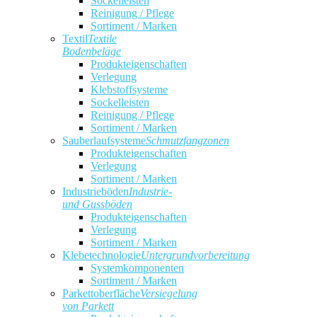
Sockelleisten
Reinigung / Pflege
Sortiment / Marken
Textil
Textile
Bodenbeläge
Produkteigenschaften
Verlegung
Klebstoffsysteme
Sockelleisten
Reinigung / Pflege
Sortiment / Marken
Sauberlaufsysteme
Schmutzfangzonen
Produkteigenschaften
Verlegung
Sortiment / Marken
Industrieböden
Industrie-
und Gussböden
Produkteigenschaften
Verlegung
Sortiment / Marken
Klebetechnologie
Untergrundvorbereitung
Systemkomponenten
Sortiment / Marken
Parkettoberfläche
Versiegelung
von Parkett