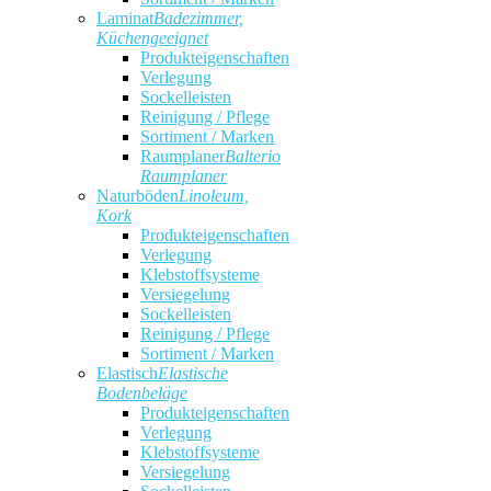
Laminat
Badezimmer,
Küchengeeignet
Produkteigenschaften
Verlegung
Sockelleisten
Reinigung / Pflege
Sortiment / Marken
Raumplaner
Balterio
Raumplaner
Naturböden
Linoleum,
Kork
Produkteigenschaften
Verlegung
Klebstoffsysteme
Versiegelung
Sockelleisten
Reinigung / Pflege
Sortiment / Marken
Elastisch
Elastische
Bodenbeläge
Produkteigenschaften
Verlegung
Klebstoffsysteme
Versiegelung