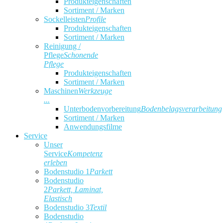
Produkteigenschaften
Sortiment / Marken
Sockelleisten
Profile
Produkteigenschaften
Sortiment / Marken
Reinigung /
Pflege
Schonende
Pflege
Produkteigenschaften
Sortiment / Marken
Maschinen
Werkzeuge
...
Unterbodenvorbereitung
Bodenbelagsverarbeitung
Sortiment / Marken
Anwendungsfilme
Service
Unser
Service
Kompetenz
erleben
Bodenstudio 1
Parkett
Bodenstudio
2
Parkett, Laminat,
Elastisch
Bodenstudio 3
Textil
Bodenstudio