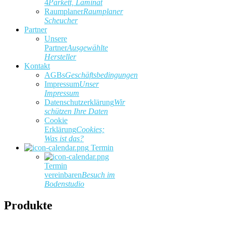
4
Parkett, Laminat
Raumplaner
Raumplaner
Scheucher
Partner
Unsere
Partner
Ausgewählte
Hersteller
Kontakt
AGBs
Geschäftsbedingungen
Impressum
Unser
Impressum
Datenschutzerklärung
Wir
schützen Ihre Daten
Cookie
Erklärung
Cookies;
Was ist das?
Termin
Termin
vereinbaren
Besuch im
Bodenstudio
Produkte