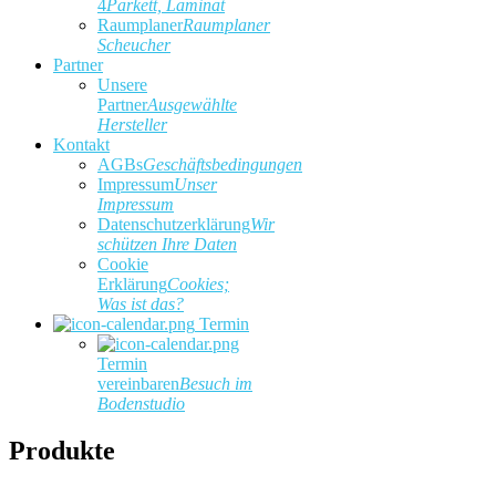
4
Parkett, Laminat
Raumplaner
Raumplaner
Scheucher
Partner
Unsere
Partner
Ausgewählte
Hersteller
Kontakt
AGBs
Geschäftsbedingungen
Impressum
Unser
Impressum
Datenschutzerklärung
Wir
schützen Ihre Daten
Cookie
Erklärung
Cookies;
Was ist das?
Termin
Termin
vereinbaren
Besuch im
Bodenstudio
Produkte