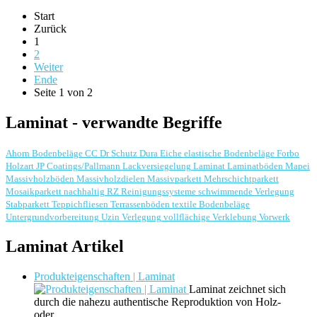
Start
Zurück
1
2
Weiter
Ende
Seite 1 von 2
Laminat - verwandte Begriffe
Ahorn
Bodenbeläge
CC Dr Schutz
Dura
Eiche
elastische Bodenbeläge
Forbo
Holzart
JP Coatings/Pallmann
Lackversiegelung
Laminat
Laminatböden
Mapei
Massivholzböden
Massivholzdielen
Massivparkett
Mehrschichtparkett
Mosaikparkett
nachhaltig
RZ Reinigungssysteme
schwimmende Verlegung
Stabparkett
Teppichfliesen
Terrassenböden
textile Bodenbeläge
Untergrundvorbereitung
Uzin
Verlegung
vollflächige Verklebung
Vorwerk
Laminat Artikel
Produkteigenschaften | Laminat
Laminat zeichnet sich
durch die nahezu authentische Reproduktion von Holz-
oder…