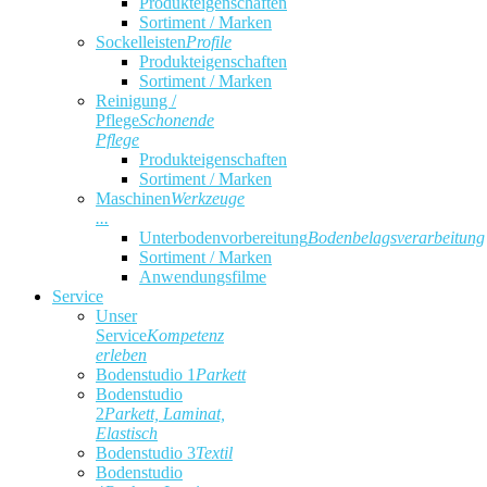
Produkteigenschaften
Sortiment / Marken
Sockelleisten
Profile
Produkteigenschaften
Sortiment / Marken
Reinigung /
Pflege
Schonende
Pflege
Produkteigenschaften
Sortiment / Marken
Maschinen
Werkzeuge
...
Unterbodenvorbereitung
Bodenbelagsverarbeitung
Sortiment / Marken
Anwendungsfilme
Service
Unser
Service
Kompetenz
erleben
Bodenstudio 1
Parkett
Bodenstudio
2
Parkett, Laminat,
Elastisch
Bodenstudio 3
Textil
Bodenstudio