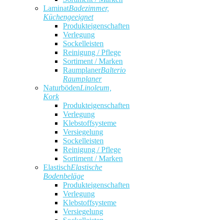
Laminat
Badezimmer,
Küchengeeignet
Produkteigenschaften
Verlegung
Sockelleisten
Reinigung / Pflege
Sortiment / Marken
Raumplaner
Balterio
Raumplaner
Naturböden
Linoleum,
Kork
Produkteigenschaften
Verlegung
Klebstoffsysteme
Versiegelung
Sockelleisten
Reinigung / Pflege
Sortiment / Marken
Elastisch
Elastische
Bodenbeläge
Produkteigenschaften
Verlegung
Klebstoffsysteme
Versiegelung