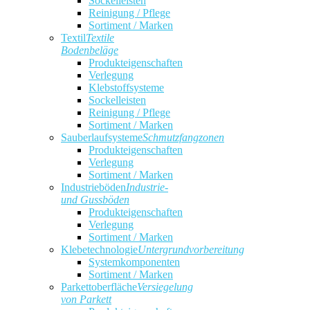
Sockelleisten
Reinigung / Pflege
Sortiment / Marken
Textil
Textile
Bodenbeläge
Produkteigenschaften
Verlegung
Klebstoffsysteme
Sockelleisten
Reinigung / Pflege
Sortiment / Marken
Sauberlaufsysteme
Schmutzfangzonen
Produkteigenschaften
Verlegung
Sortiment / Marken
Industrieböden
Industrie-
und Gussböden
Produkteigenschaften
Verlegung
Sortiment / Marken
Klebetechnologie
Untergrundvorbereitung
Systemkomponenten
Sortiment / Marken
Parkettoberfläche
Versiegelung
von Parkett