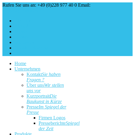
Rufen Sie uns an: +49 (0)228 977 40 0
Email:
service@baukunst.com
Über uns
Aktuell
Service
Kontakt
Impressum
Cookie Erklärung
Datenschutz
Home
Unternehmen
Kontakt
Sie haben
Fragen ?
Über uns
Wir stellen
uns vor
Kurzportrait
Die
Baukunst in Kürze
Presse
Im Spiegel der
Presse
Firmen Logos
Presseberichte
Spiegel
der Zeit
Produkte