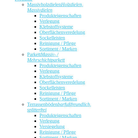
Massivholzdielen
Holzdielen,
Massivdielen
Produkteigenschaften
Verlegung
Klebstoffsysteme
Oberflächenveredelung
Sockelleisten
Reinigung / Pflege
Sortiment / Marken
Parkett
Massiv- /
Mehrschichtparkett
Produkteigenschaften
Verlegung
Klebstoffsysteme
Oberflächenveredelung
Sockelleisten
Reinigung / Pflege
Sortiment / Marken
Terrassenböden
barfußfreundlich,
splitterfrei
Produkteigenschaften
Verlegung
Versiegelung
Reinigung / Pflege
Sortiment / Marken