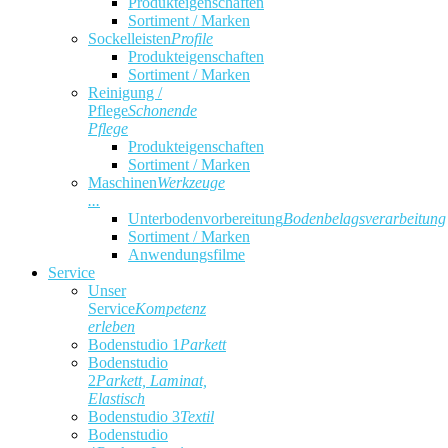
Produkteigenschaften
Sortiment / Marken
Sockelleisten
Profile
Produkteigenschaften
Sortiment / Marken
Reinigung /
Pflege
Schonende
Pflege
Produkteigenschaften
Sortiment / Marken
Maschinen
Werkzeuge
...
Unterbodenvorbereitung
Bodenbelagsverarbeitung
Sortiment / Marken
Anwendungsfilme
Service
Unser
Service
Kompetenz
erleben
Bodenstudio 1
Parkett
Bodenstudio
2
Parkett, Laminat,
Elastisch
Bodenstudio 3
Textil
Bodenstudio