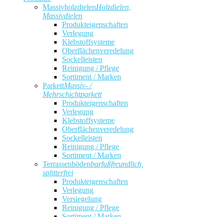
Massivholzdielen
Holzdielen,
Massivdielen
Produkteigenschaften
Verlegung
Klebstoffsysteme
Oberflächenveredelung
Sockelleisten
Reinigung / Pflege
Sortiment / Marken
Parkett
Massiv- /
Mehrschichtparkett
Produkteigenschaften
Verlegung
Klebstoffsysteme
Oberflächenveredelung
Sockelleisten
Reinigung / Pflege
Sortiment / Marken
Terrassenböden
barfußfreundlich,
splitterfrei
Produkteigenschaften
Verlegung
Versiegelung
Reinigung / Pflege
Sortiment / Marken