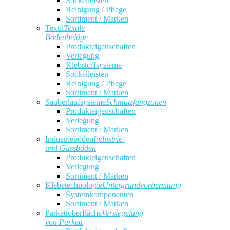
Sockelleisten
Reinigung / Pflege
Sortiment / Marken
Textil
Textile
Bodenbeläge
Produkteigenschaften
Verlegung
Klebstoffsysteme
Sockelleisten
Reinigung / Pflege
Sortiment / Marken
Sauberlaufsysteme
Schmutzfangzonen
Produkteigenschaften
Verlegung
Sortiment / Marken
Industrieböden
Industrie-
und Gussböden
Produkteigenschaften
Verlegung
Sortiment / Marken
Klebetechnologie
Untergrundvorbereitung
Systemkomponenten
Sortiment / Marken
Parkettoberfläche
Versiegelung
von Parkett