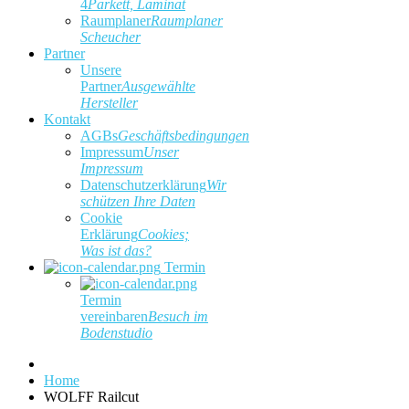
4
Parkett, Laminat
Raumplaner
Raumplaner
Scheucher
Partner
Unsere
Partner
Ausgewählte
Hersteller
Kontakt
AGBs
Geschäftsbedingungen
Impressum
Unser
Impressum
Datenschutzerklärung
Wir
schützen Ihre Daten
Cookie
Erklärung
Cookies;
Was ist das?
Termin
Termin
vereinbaren
Besuch im
Bodenstudio
Home
WOLFF Railcut