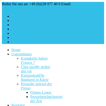
Rufen Sie uns an: +49 (0)228 977 40 0
Email:
service@baukunst.com
Über uns
Aktuell
Service
Kontakt
Impressum
Cookie Erklärung
Datenschutz
Home
Unternehmen
Kontakt
Sie haben
Fragen ?
Über uns
Wir stellen
uns vor
Kurzportrait
Die
Baukunst in Kürze
Presse
Im Spiegel der
Presse
Firmen Logos
Presseberichte
Spiegel
der Zeit
Produkte