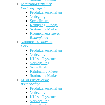
Laminat
Badezimmer,
Küchengeeignet
Produkteigenschaften
Verlegung
Sockelleisten
Reinigung / Pflege
Sortiment / Marken
Raumplaner
Balterio
Raumplaner
Naturböden
Linoleum,
Kork
Produkteigenschaften
Verlegung
Klebstoffsysteme
Versiegelung
Sockelleisten
Reinigung / Pflege
Sortiment / Marken
Elastisch
Elastische
Bodenbeläge
Produkteigenschaften
Verlegung
Klebstoffsysteme
Versiegelung