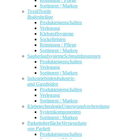
Reinigung / Pflege
Sortiment / Marken
Textil
Textile
Bodenbeläge
Produkteigenschaften
Verlegung
Klebstoffsysteme
Sockelleisten
Reinigung / Pflege
Sortiment / Marken
Sauberlaufsysteme
Schmutzfangzonen
Produkteigenschaften
Verlegung
Sortiment / Marken
Industrieböden
Industrie-
und Gussböden
Produkteigenschaften
Verlegung
Sortiment / Marken
Klebetechnologie
Untergrundvorbereitung
Systemkomponenten
Sortiment / Marken
Parkettoberfläche
Versiegelung
von Parkett
Produkteigenschaften