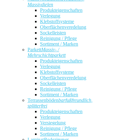
Massivdielen
Produkteigenschaften
Verlegung
Klebstoffsysteme
Oberflächenveredelung
Sockelleisten
Reinigung / Pflege
Sortiment / Marken
Parkett
Massiv- /
Mehrschichtparkett
Produkteigenschaften
Verlegung
Klebstoffsysteme
Oberflächenveredelung
Sockelleisten
Reinigung / Pflege
Sortiment / Marken
Terrassenböden
barfußfreundlich,
splitterfrei
Produkteigenschaften
Verlegung
Versiegelung
Reinigung / Pflege
Sortiment / Marken
Laminat
Badezimmer,