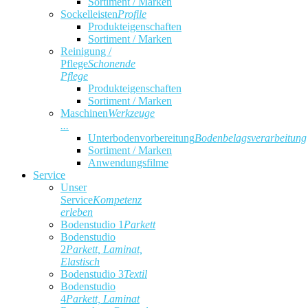
Sortiment / Marken
Sockelleisten
Profile
Produkteigenschaften
Sortiment / Marken
Reinigung /
Pflege
Schonende
Pflege
Produkteigenschaften
Sortiment / Marken
Maschinen
Werkzeuge
...
Unterbodenvorbereitung
Bodenbelagsverarbeitung
Sortiment / Marken
Anwendungsfilme
Service
Unser
Service
Kompetenz
erleben
Bodenstudio 1
Parkett
Bodenstudio
2
Parkett, Laminat,
Elastisch
Bodenstudio 3
Textil
Bodenstudio
4
Parkett, Laminat