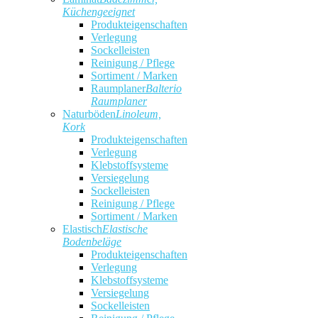
Küchengeeignet
Produkteigenschaften
Verlegung
Sockelleisten
Reinigung / Pflege
Sortiment / Marken
Raumplaner
Balterio
Raumplaner
Naturböden
Linoleum,
Kork
Produkteigenschaften
Verlegung
Klebstoffsysteme
Versiegelung
Sockelleisten
Reinigung / Pflege
Sortiment / Marken
Elastisch
Elastische
Bodenbeläge
Produkteigenschaften
Verlegung
Klebstoffsysteme
Versiegelung
Sockelleisten