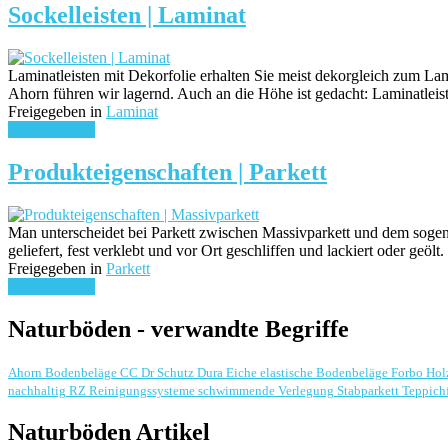
Sockelleisten | Laminat
Laminatleisten mit Dekorfolie erhalten Sie meist dekorgleich zum La
Ahorn führen wir lagernd. Auch an die Höhe ist gedacht: Laminatlei
Freigegeben in
Laminat
weiterlesen ...
Produkteigenschaften | Parkett
Man unterscheidet bei Parkett zwischen Massivparkett und dem sogena
geliefert, fest verklebt und vor Ort geschliffen und lackiert oder geö
Freigegeben in
Parkett
weiterlesen ...
Naturböden - verwandte Begriffe
Ahorn
Bodenbeläge
CC Dr Schutz
Dura
Eiche
elastische Bodenbeläge
Forbo
Hol
nachhaltig
RZ Reinigungssysteme
schwimmende Verlegung
Stabparkett
Teppich
Naturböden Artikel