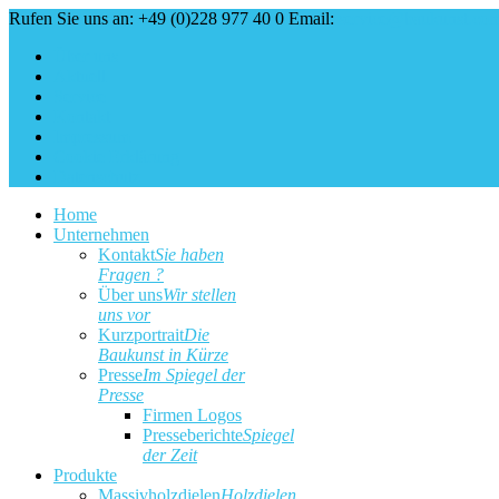
Rufen Sie uns an: +49 (0)228 977 40 0
Email:
service@baukunst.co
Über uns
Aktuell
Service
Kontakt
Impressum
Cookie Erklärung
Datenschutz
Home
Unternehmen
Kontakt
Sie haben
Fragen ?
Über uns
Wir stellen
uns vor
Kurzportrait
Die
Baukunst in Kürze
Presse
Im Spiegel der
Presse
Firmen Logos
Presseberichte
Spiegel
der Zeit
Produkte
Massivholzdielen
Holzdielen,