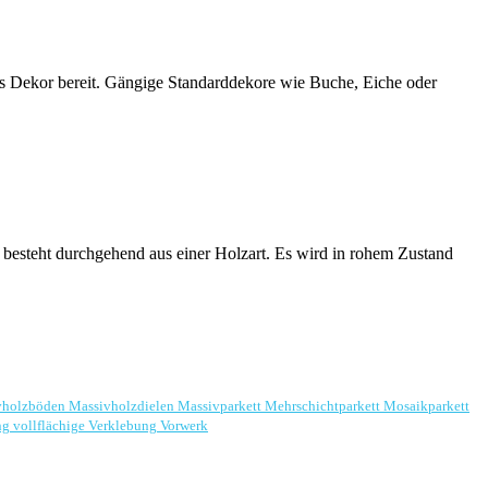
des Dekor bereit. Gängige Standarddekore wie Buche, Eiche oder
 besteht durchgehend aus einer Holzart. Es wird in rohem Zustand
vholzböden
Massivholzdielen
Massivparkett
Mehrschichtparkett
Mosaikparkett
ng
vollflächige Verklebung
Vorwerk