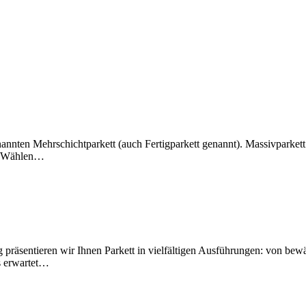
nnten Mehrschichtparkett (auch Fertigparkett genannt). Massivparkett
lt. Wählen…
g präsentieren wir Ihnen Parkett in vielfältigen Ausführungen: von be
s erwartet…