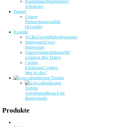
Raumplaner
Raumplaner
Scheucher
Partner
Unsere
Partner
Ausgewählte
Hersteller
Kontakt
AGBs
Geschäftsbedingungen
Impressum
Unser
Impressum
Datenschutzerklärung
Wir
schützen Ihre Daten
Cookie
Erklärung
Cookies;
Was ist das?
Termin
Termin
vereinbaren
Besuch im
Bodenstudio
Produkte