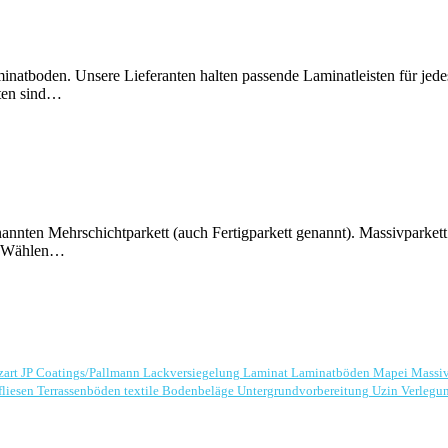
minatboden. Unsere Lieferanten halten passende Laminatleisten für je
sten sind…
nnten Mehrschichtparkett (auch Fertigparkett genannt). Massivparkett
lt. Wählen…
zart
JP Coatings/Pallmann
Lackversiegelung
Laminat
Laminatböden
Mapei
Massi
fliesen
Terrassenböden
textile Bodenbeläge
Untergrundvorbereitung
Uzin
Verlegu