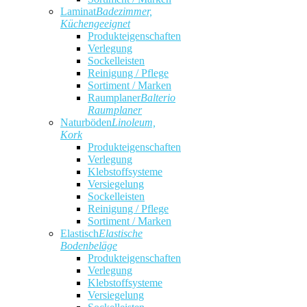
Laminat
Badezimmer,
Küchengeeignet
Produkteigenschaften
Verlegung
Sockelleisten
Reinigung / Pflege
Sortiment / Marken
Raumplaner
Balterio
Raumplaner
Naturböden
Linoleum,
Kork
Produkteigenschaften
Verlegung
Klebstoffsysteme
Versiegelung
Sockelleisten
Reinigung / Pflege
Sortiment / Marken
Elastisch
Elastische
Bodenbeläge
Produkteigenschaften
Verlegung
Klebstoffsysteme
Versiegelung