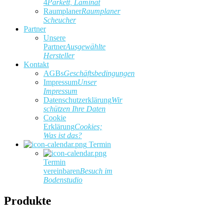
4
Parkett, Laminat
Raumplaner
Raumplaner
Scheucher
Partner
Unsere
Partner
Ausgewählte
Hersteller
Kontakt
AGBs
Geschäftsbedingungen
Impressum
Unser
Impressum
Datenschutzerklärung
Wir
schützen Ihre Daten
Cookie
Erklärung
Cookies;
Was ist das?
Termin
Termin
vereinbaren
Besuch im
Bodenstudio
Produkte