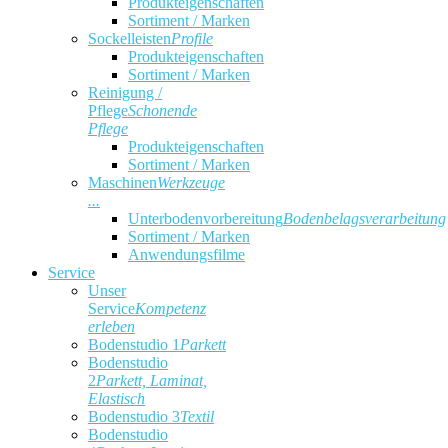
Produkteigenschaften
Sortiment / Marken
Sockelleisten
Profile
Produkteigenschaften
Sortiment / Marken
Reinigung /
Pflege
Schonende
Pflege
Produkteigenschaften
Sortiment / Marken
Maschinen
Werkzeuge
...
Unterbodenvorbereitung
Bodenbelagsverarbeitung
Sortiment / Marken
Anwendungsfilme
Service
Unser
Service
Kompetenz
erleben
Bodenstudio 1
Parkett
Bodenstudio
2
Parkett, Laminat,
Elastisch
Bodenstudio 3
Textil
Bodenstudio