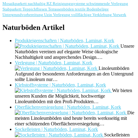
Mosaikparkett
nachhaltig
RZ Reinigungssysteme
schwimmende Verlegung
Stabparkett
Teppichfliesen
Terrassenböden
textile Bodenbeläge
Untergrundvorbereitung
Uzin
Verlegung
vollflächige Verklebung
Vorwerk
Naturböden Artikel
Produkteigenschaften | Naturböden, Laminat, Kork
Unsere
Naturböden vereinen auf elegante Weise ökologische
Nachhaltigkeit und ansprechendes Design.…
Verlegung | Naturböden, Laminat, Kork
Linoleumböden
Aufgrund der besonderen Anforderungen an den Untergrund
sollte Linoleum nur…
Klebstoffsysteme | Naturböden, Laminat, Kork
Wir bieten
unseren Kunden die Möglichkeit, hochwertige
Linoleumböden mit den Profi-Produkten…
Oberflächenversiegelung | Naturböden, Laminat, Kork
Die
meisten Linoleumböden sind heute bereits werksseitig mit
einer schützenden Oberflächenversiegelung…
Sockelleisten | Naturböden, Laminat, Kork
Sockelleisten