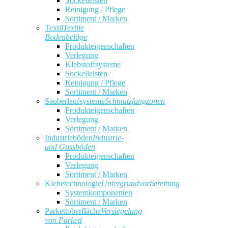
Sockelleisten
Reinigung / Pflege
Sortiment / Marken
Textil
Textile
Bodenbeläge
Produkteigenschaften
Verlegung
Klebstoffsysteme
Sockelleisten
Reinigung / Pflege
Sortiment / Marken
Sauberlaufsysteme
Schmutzfangzonen
Produkteigenschaften
Verlegung
Sortiment / Marken
Industrieböden
Industrie-
und Gussböden
Produkteigenschaften
Verlegung
Sortiment / Marken
Klebetechnologie
Untergrundvorbereitung
Systemkomponenten
Sortiment / Marken
Parkettoberfläche
Versiegelung
von Parkett