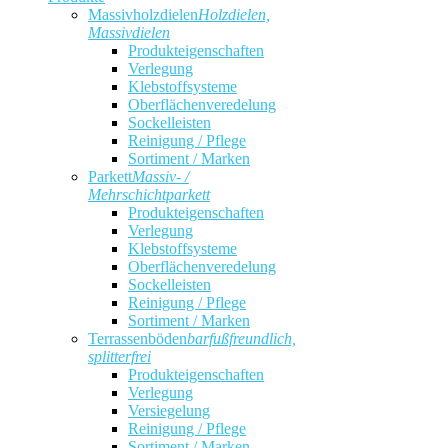
Massivholzdielen
Holzdielen,
Massivdielen
Produkteigenschaften
Verlegung
Klebstoffsysteme
Oberflächenveredelung
Sockelleisten
Reinigung / Pflege
Sortiment / Marken
Parkett
Massiv- /
Mehrschichtparkett
Produkteigenschaften
Verlegung
Klebstoffsysteme
Oberflächenveredelung
Sockelleisten
Reinigung / Pflege
Sortiment / Marken
Terrassenböden
barfußfreundlich,
splitterfrei
Produkteigenschaften
Verlegung
Versiegelung
Reinigung / Pflege
Sortiment / Marken