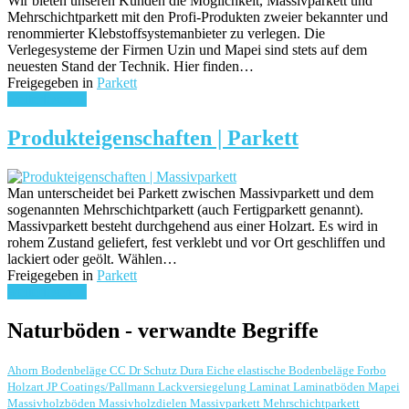
Wir bieten unseren Kunden die Möglichkeit, Massivparkett und
Mehrschichtparkett mit den Profi-Produkten zweier bekannter und
renommierter Klebstoffsystemanbieter zu verlegen. Die
Verlegesysteme der Firmen Uzin und Mapei sind stets auf dem
neuesten Stand der Technik. Hier finden…
Freigegeben in
Parkett
weiterlesen ...
Produkteigenschaften | Parkett
Man unterscheidet bei Parkett zwischen Massivparkett und dem
sogenannten Mehrschichtparkett (auch Fertigparkett genannt).
Massivparkett besteht durchgehend aus einer Holzart. Es wird in
rohem Zustand geliefert, fest verklebt und vor Ort geschliffen und
lackiert oder geölt. Wählen…
Freigegeben in
Parkett
weiterlesen ...
Naturböden - verwandte Begriffe
Ahorn
Bodenbeläge
CC Dr Schutz
Dura
Eiche
elastische Bodenbeläge
Forbo
Holzart
JP Coatings/Pallmann
Lackversiegelung
Laminat
Laminatböden
Mapei
Massivholzböden
Massivholzdielen
Massivparkett
Mehrschichtparkett