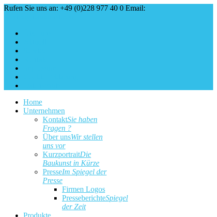
Rufen Sie uns an: +49 (0)228 977 40 0
Email:
service@baukunst.com
Über uns
Aktuell
Service
Kontakt
Impressum
Cookie Erklärung
Datenschutz
Home
Unternehmen
Kontakt
Sie haben
Fragen ?
Über uns
Wir stellen
uns vor
Kurzportrait
Die
Baukunst in Kürze
Presse
Im Spiegel der
Presse
Firmen Logos
Presseberichte
Spiegel
der Zeit
Produkte