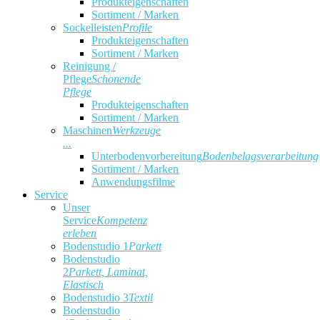
Produkteigenschaften
Sortiment / Marken
Sockelleisten
Profile
Produkteigenschaften
Sortiment / Marken
Reinigung /
Pflege
Schonende
Pflege
Produkteigenschaften
Sortiment / Marken
Maschinen
Werkzeuge
...
Unterbodenvorbereitung
Bodenbelagsverarbeitung
Sortiment / Marken
Anwendungsfilme
Service
Unser
Service
Kompetenz
erleben
Bodenstudio 1
Parkett
Bodenstudio
2
Parkett, Laminat,
Elastisch
Bodenstudio 3
Textil
Bodenstudio