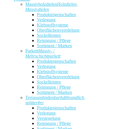
Massivholzdielen
Holzdielen,
Massivdielen
Produkteigenschaften
Verlegung
Klebstoffsysteme
Oberflächenveredelung
Sockelleisten
Reinigung / Pflege
Sortiment / Marken
Parkett
Massiv- /
Mehrschichtparkett
Produkteigenschaften
Verlegung
Klebstoffsysteme
Oberflächenveredelung
Sockelleisten
Reinigung / Pflege
Sortiment / Marken
Terrassenböden
barfußfreundlich,
splitterfrei
Produkteigenschaften
Verlegung
Versiegelung
Reinigung / Pflege
Sortiment / Marken