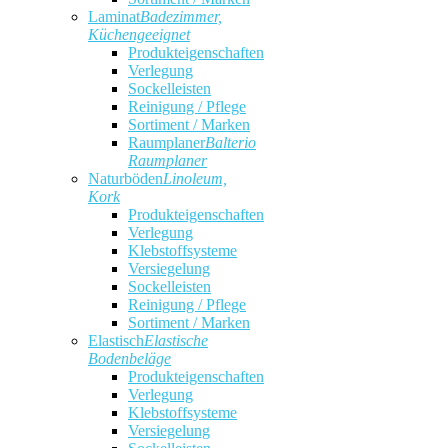
Laminat
Badezimmer,
Küchengeeignet
Produkteigenschaften
Verlegung
Sockelleisten
Reinigung / Pflege
Sortiment / Marken
Raumplaner
Balterio
Raumplaner
Naturböden
Linoleum,
Kork
Produkteigenschaften
Verlegung
Klebstoffsysteme
Versiegelung
Sockelleisten
Reinigung / Pflege
Sortiment / Marken
Elastisch
Elastische
Bodenbeläge
Produkteigenschaften
Verlegung
Klebstoffsysteme
Versiegelung