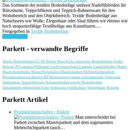
Das Sortiment der textilen Bodenbeläge umfasst Nadelfilzböden für
Büroräume, Teppichfliesen und Teppich-Bahnenware für den
Wohnbereich und den Objektbereich. Textile Bodenbeläge aus
Naturfasern wie Wolle, Ziegenhaar oder Sisal führen wir ebenso wie
hoch strapazierfähige Textilbeläge aus Kunstfasern.…
Freigegeben in
Textile Bodenbeläge
weiterlesen ...
Parkett - verwandte Begriffe
Ahorn
Bodenbeläge
CC Dr Schutz
Dura
Eiche
elastische Bodenbeläge
Forbo
Holzart
JP Coatings/Pallmann
Lackversiegelung
Laminat
Laminatböden
Mapei
Massivholzböden
Massivholzdielen
Massivparkett
Mehrschichtparkett
Mosaikparkett
nachhaltig
RZ Reinigungssysteme
schwimmende Verlegung
Stabparkett
Teppichfliesen
Terrassenböden
textile Bodenbeläge
Untergrundvorbereitung
Uzin
Verlegung
vollflächige Verklebung
Vorwerk
Parkett Artikel
Produkteigenschaften | Parkett
Man unterscheidet bei
Parkett zwischen Massivparkett und dem sogenannten
Mehrschichtparkett (auch…