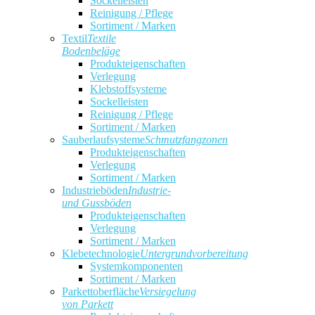
Sockelleisten
Reinigung / Pflege
Sortiment / Marken
Textil
Textile
Bodenbeläge
Produkteigenschaften
Verlegung
Klebstoffsysteme
Sockelleisten
Reinigung / Pflege
Sortiment / Marken
Sauberlaufsysteme
Schmutzfangzonen
Produkteigenschaften
Verlegung
Sortiment / Marken
Industrieböden
Industrie-
und Gussböden
Produkteigenschaften
Verlegung
Sortiment / Marken
Klebetechnologie
Untergrundvorbereitung
Systemkomponenten
Sortiment / Marken
Parkettoberfläche
Versiegelung
von Parkett