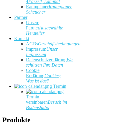
4
Parkett, Laminat
Raumplaner
Raumplaner
Scheucher
Partner
Unsere
Partner
Ausgewählte
Hersteller
Kontakt
AGBs
Geschäftsbedingungen
Impressum
Unser
Impressum
Datenschutzerklärung
Wir
schützen Ihre Daten
Cookie
Erklärung
Cookies;
Was ist das?
Termin
Termin
vereinbaren
Besuch im
Bodenstudio
Produkte