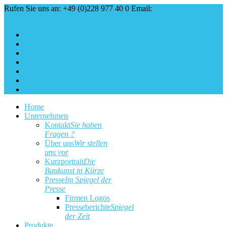
Rufen Sie uns an: +49 (0)228 977 40 0
Email:
service@baukunst.com
Über uns
Aktuell
Service
Kontakt
Impressum
Cookie Erklärung
Datenschutz
Home
Unternehmen
Kontakt
Sie haben
Fragen ?
Über uns
Wir stellen
uns vor
Kurzportrait
Die
Baukunst in Kürze
Presse
Im Spiegel der
Presse
Firmen Logos
Presseberichte
Spiegel
der Zeit
Produkte