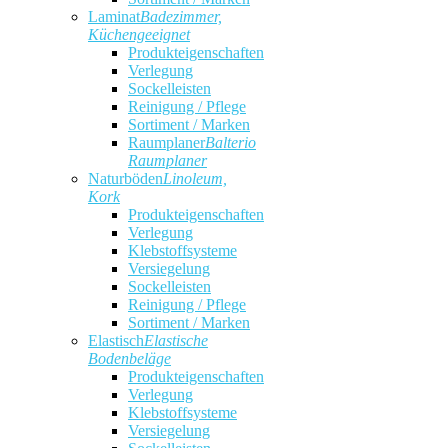
Laminat
Badezimmer,
Küchengeeignet
Produkteigenschaften
Verlegung
Sockelleisten
Reinigung / Pflege
Sortiment / Marken
Raumplaner
Balterio
Raumplaner
Naturböden
Linoleum,
Kork
Produkteigenschaften
Verlegung
Klebstoffsysteme
Versiegelung
Sockelleisten
Reinigung / Pflege
Sortiment / Marken
Elastisch
Elastische
Bodenbeläge
Produkteigenschaften
Verlegung
Klebstoffsysteme
Versiegelung