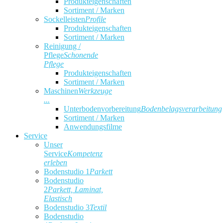
Produkteigenschaften
Sortiment / Marken
Sockelleisten
Profile
Produkteigenschaften
Sortiment / Marken
Reinigung /
Pflege
Schonende
Pflege
Produkteigenschaften
Sortiment / Marken
Maschinen
Werkzeuge
...
Unterbodenvorbereitung
Bodenbelagsverarbeitung
Sortiment / Marken
Anwendungsfilme
Service
Unser
Service
Kompetenz
erleben
Bodenstudio 1
Parkett
Bodenstudio
2
Parkett, Laminat,
Elastisch
Bodenstudio 3
Textil
Bodenstudio