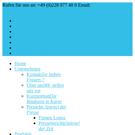
Rufen Sie uns an: +49 (0)228 977 40 0
Email:
service@baukunst.com
Über uns
Aktuell
Service
Kontakt
Impressum
Cookie Erklärung
Datenschutz
Home
Unternehmen
Kontakt
Sie haben
Fragen ?
Über uns
Wir stellen
uns vor
Kurzportrait
Die
Baukunst in Kürze
Presse
Im Spiegel der
Presse
Firmen Logos
Presseberichte
Spiegel
der Zeit
Produkte