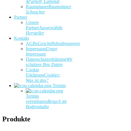
4
Parkett, Laminat
Raumplaner
Raumplaner
Scheucher
Partner
Unsere
Partner
Ausgewählte
Hersteller
Kontakt
AGBs
Geschäftsbedingungen
Impressum
Unser
Impressum
Datenschutzerklärung
Wir
schützen Ihre Daten
Cookie
Erklärung
Cookies;
Was ist das?
Termin
Termin
vereinbaren
Besuch im
Bodenstudio
Produkte