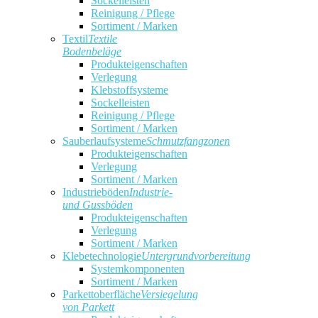
Sockelleisten
Reinigung / Pflege
Sortiment / Marken
Textil
Textile
Bodenbeläge
Produkteigenschaften
Verlegung
Klebstoffsysteme
Sockelleisten
Reinigung / Pflege
Sortiment / Marken
Sauberlaufsysteme
Schmutzfangzonen
Produkteigenschaften
Verlegung
Sortiment / Marken
Industrieböden
Industrie-
und Gussböden
Produkteigenschaften
Verlegung
Sortiment / Marken
Klebetechnologie
Untergrundvorbereitung
Systemkomponenten
Sortiment / Marken
Parkettoberfläche
Versiegelung
von Parkett