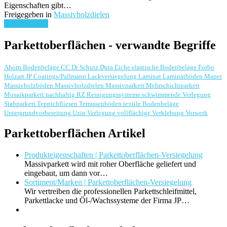
Eigenschaften gibt…
Freigegeben in
Massivholzdielen
weiterlesen ...
Parkettoberflächen - verwandte Begriffe
Ahorn
Bodenbeläge
CC Dr Schutz
Dura
Eiche
elastische Bodenbeläge
Forbo
Holzart
JP Coatings/Pallmann
Lackversiegelung
Laminat
Laminatböden
Mapei
Massivholzböden
Massivholzdielen
Massivparkett
Mehrschichtparkett
Mosaikparkett
nachhaltig
RZ Reinigungssysteme
schwimmende Verlegung
Stabparkett
Teppichfliesen
Terrassenböden
textile Bodenbeläge
Untergrundvorbereitung
Uzin
Verlegung
vollflächige Verklebung
Vorwerk
Parkettoberflächen Artikel
Produkteigenschaften | Parkettoberflächen-Versiegelung
Massivparkett wird mit roher Oberfläche geliefert und
eingebaut, um dann vor…
Sortiment/Marken | Parkettoberflächen-Versiegelung
Wir vertreiben die professionellen Parkettschleifmittel,
Parkettlacke und Öl-/Wachssysteme der Firma JP…