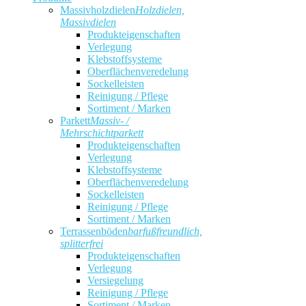
Massivholzdielen
Holzdielen,
Massivdielen
Produkteigenschaften
Verlegung
Klebstoffsysteme
Oberflächenveredelung
Sockelleisten
Reinigung / Pflege
Sortiment / Marken
Parkett
Massiv- /
Mehrschichtparkett
Produkteigenschaften
Verlegung
Klebstoffsysteme
Oberflächenveredelung
Sockelleisten
Reinigung / Pflege
Sortiment / Marken
Terrassenböden
barfußfreundlich,
splitterfrei
Produkteigenschaften
Verlegung
Versiegelung
Reinigung / Pflege
Sortiment / Marken