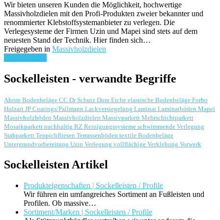
Wir bieten unseren Kunden die Möglichkeit, hochwertige
Massivholzdielen mit den Profi-Produkten zweier bekannter und
renommierter Klebstoffsystemanbieter zu verlegen. Die
Verlegesysteme der Firmen Uzin und Mapei sind stets auf dem
neuesten Stand der Technik. Hier finden sich…
Freigegeben in
Massivholzdielen
weiterlesen ...
Sockelleisten - verwandte Begriffe
Ahorn
Bodenbeläge
CC Dr Schutz
Dura
Eiche
elastische Bodenbeläge
Forbo
Holzart
JP Coatings/Pallmann
Lackversiegelung
Laminat
Laminatböden
Mapei
Massivholzböden
Massivholzdielen
Massivparkett
Mehrschichtparkett
Mosaikparkett
nachhaltig
RZ Reinigungssysteme
schwimmende Verlegung
Stabparkett
Teppichfliesen
Terrassenböden
textile Bodenbeläge
Untergrundvorbereitung
Uzin
Verlegung
vollflächige Verklebung
Vorwerk
Sockelleisten Artikel
Produkteigenschaften | Sockelleisten / Profile
Wir führen ein umfangreiches Sortiment an Fußleisten und
Profilen. Ob massive…
Sortiment/Marken | Sockelleisten / Profile