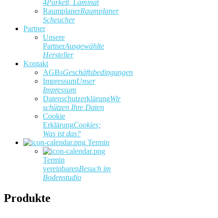
4
Parkett, Laminat
Raumplaner
Raumplaner
Scheucher
Partner
Unsere
Partner
Ausgewählte
Hersteller
Kontakt
AGBs
Geschäftsbedingungen
Impressum
Unser
Impressum
Datenschutzerklärung
Wir
schützen Ihre Daten
Cookie
Erklärung
Cookies;
Was ist das?
Termin
Termin
vereinbaren
Besuch im
Bodenstudio
Produkte