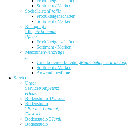
Produkteigenschaften
Sortiment / Marken
Sockelleisten
Profile
Produkteigenschaften
Sortiment / Marken
Reinigung /
Pflege
Schonende
Pflege
Produkteigenschaften
Sortiment / Marken
Maschinen
Werkzeuge
...
Unterbodenvorbereitung
Bodenbelagsverarbeitung
Sortiment / Marken
Anwendungsfilme
Service
Unser
Service
Kompetenz
erleben
Bodenstudio 1
Parkett
Bodenstudio
2
Parkett, Laminat,
Elastisch
Bodenstudio 3
Textil
Bodenstudio