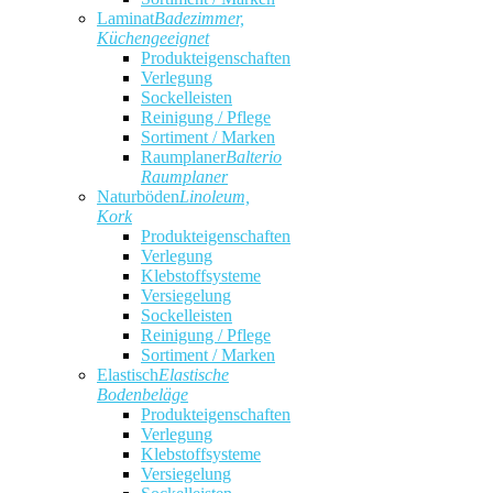
Laminat
Badezimmer,
Küchengeeignet
Produkteigenschaften
Verlegung
Sockelleisten
Reinigung / Pflege
Sortiment / Marken
Raumplaner
Balterio
Raumplaner
Naturböden
Linoleum,
Kork
Produkteigenschaften
Verlegung
Klebstoffsysteme
Versiegelung
Sockelleisten
Reinigung / Pflege
Sortiment / Marken
Elastisch
Elastische
Bodenbeläge
Produkteigenschaften
Verlegung
Klebstoffsysteme
Versiegelung