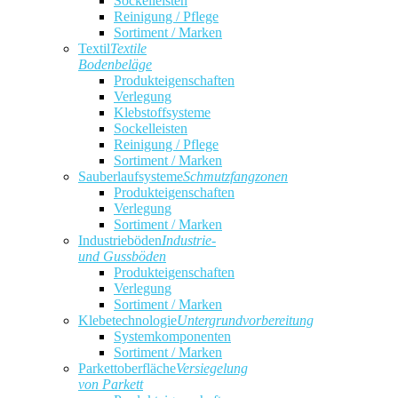
Sockelleisten
Reinigung / Pflege
Sortiment / Marken
Textil
Textile
Bodenbeläge
Produkteigenschaften
Verlegung
Klebstoffsysteme
Sockelleisten
Reinigung / Pflege
Sortiment / Marken
Sauberlaufsysteme
Schmutzfangzonen
Produkteigenschaften
Verlegung
Sortiment / Marken
Industrieböden
Industrie-
und Gussböden
Produkteigenschaften
Verlegung
Sortiment / Marken
Klebetechnologie
Untergrundvorbereitung
Systemkomponenten
Sortiment / Marken
Parkettoberfläche
Versiegelung
von Parkett