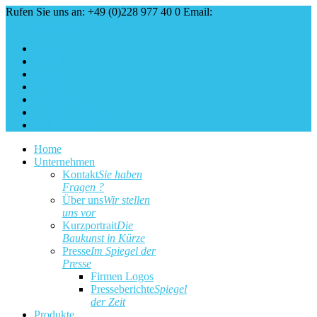
Rufen Sie uns an: +49 (0)228 977 40 0
Email:
service@baukunst.com
Über uns
Aktuell
Service
Kontakt
Impressum
Cookie Erklärung
Datenschutz
Home
Unternehmen
Kontakt
Sie haben
Fragen ?
Über uns
Wir stellen
uns vor
Kurzportrait
Die
Baukunst in Kürze
Presse
Im Spiegel der
Presse
Firmen Logos
Presseberichte
Spiegel
der Zeit
Produkte