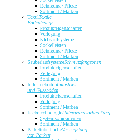
Sockelleisten
Reinigung / Pflege
Sortiment / Marken
Textil
Textile
Bodenbeläge
Produkteigenschaften
Verlegung
Klebstoffsysteme
Sockelleisten
Reinigung / Pflege
Sortiment / Marken
Sauberlaufsysteme
Schmutzfangzonen
Produkteigenschaften
Verlegung
Sortiment / Marken
Industrieböden
Industrie-
und Gussböden
Produkteigenschaften
Verlegung
Sortiment / Marken
Klebetechnologie
Untergrundvorbereitung
Systemkomponenten
Sortiment / Marken
Parkettoberfläche
Versiegelung
von Parkett