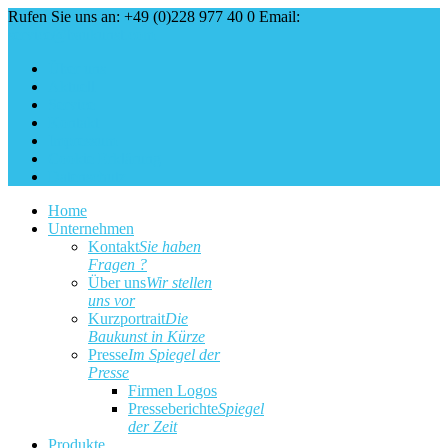
Rufen Sie uns an: +49 (0)228 977 40 0
Email:
service@baukunst.com
Über uns
Aktuell
Service
Kontakt
Impressum
Cookie Erklärung
Datenschutz
Home
Unternehmen
Kontakt
Sie haben
Fragen ?
Über uns
Wir stellen
uns vor
Kurzportrait
Die
Baukunst in Kürze
Presse
Im Spiegel der
Presse
Firmen Logos
Presseberichte
Spiegel
der Zeit
Produkte