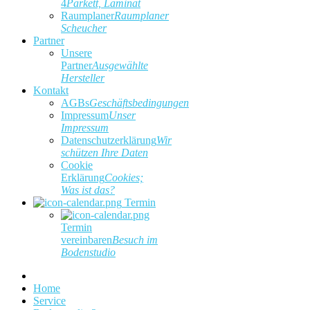
4
Parkett, Laminat
Raumplaner
Raumplaner
Scheucher
Partner
Unsere
Partner
Ausgewählte
Hersteller
Kontakt
AGBs
Geschäftsbedingungen
Impressum
Unser
Impressum
Datenschutzerklärung
Wir
schützen Ihre Daten
Cookie
Erklärung
Cookies;
Was ist das?
Termin
Termin
vereinbaren
Besuch im
Bodenstudio
Home
Service