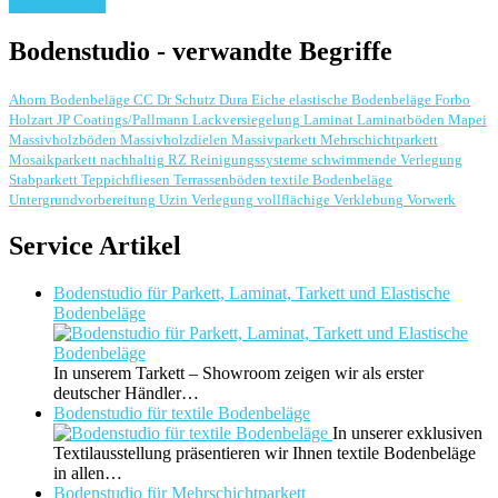
weiterlesen ...
Bodenstudio - verwandte Begriffe
Ahorn
Bodenbeläge
CC Dr Schutz
Dura
Eiche
elastische Bodenbeläge
Forbo
Holzart
JP Coatings/Pallmann
Lackversiegelung
Laminat
Laminatböden
Mapei
Massivholzböden
Massivholzdielen
Massivparkett
Mehrschichtparkett
Mosaikparkett
nachhaltig
RZ Reinigungssysteme
schwimmende Verlegung
Stabparkett
Teppichfliesen
Terrassenböden
textile Bodenbeläge
Untergrundvorbereitung
Uzin
Verlegung
vollflächige Verklebung
Vorwerk
Service Artikel
Bodenstudio für Parkett, Laminat, Tarkett und Elastische
Bodenbeläge
In unserem Tarkett – Showroom zeigen wir als erster
deutscher Händler…
Bodenstudio für textile Bodenbeläge
In unserer exklusiven
Textilausstellung präsentieren wir Ihnen textile Bodenbeläge
in allen…
Bodenstudio für Mehrschichtparkett