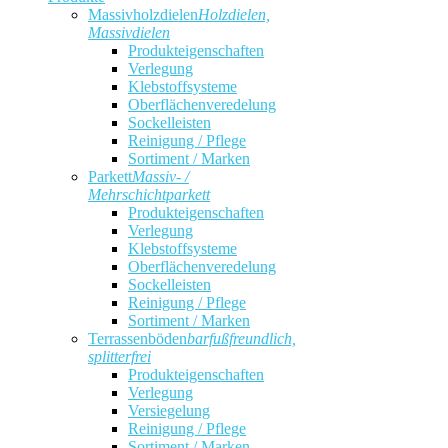
Massivholzdielen
Holzdielen,
Massivdielen
Produkteigenschaften
Verlegung
Klebstoffsysteme
Oberflächenveredelung
Sockelleisten
Reinigung / Pflege
Sortiment / Marken
Parkett
Massiv- /
Mehrschichtparkett
Produkteigenschaften
Verlegung
Klebstoffsysteme
Oberflächenveredelung
Sockelleisten
Reinigung / Pflege
Sortiment / Marken
Terrassenböden
barfußfreundlich,
splitterfrei
Produkteigenschaften
Verlegung
Versiegelung
Reinigung / Pflege
Sortiment / Marken