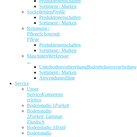
Produkteigenschaften
Sortiment / Marken
Sockelleisten
Profile
Produkteigenschaften
Sortiment / Marken
Reinigung /
Pflege
Schonende
Pflege
Produkteigenschaften
Sortiment / Marken
Maschinen
Werkzeuge
...
Unterbodenvorbereitung
Bodenbelagsverarbeitung
Sortiment / Marken
Anwendungsfilme
Service
Unser
Service
Kompetenz
erleben
Bodenstudio 1
Parkett
Bodenstudio
2
Parkett, Laminat,
Elastisch
Bodenstudio 3
Textil
Bodenstudio