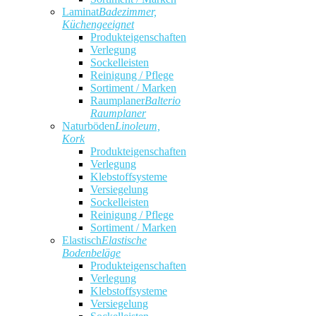
Laminat
Badezimmer,
Küchengeeignet
Produkteigenschaften
Verlegung
Sockelleisten
Reinigung / Pflege
Sortiment / Marken
Raumplaner
Balterio
Raumplaner
Naturböden
Linoleum,
Kork
Produkteigenschaften
Verlegung
Klebstoffsysteme
Versiegelung
Sockelleisten
Reinigung / Pflege
Sortiment / Marken
Elastisch
Elastische
Bodenbeläge
Produkteigenschaften
Verlegung
Klebstoffsysteme
Versiegelung