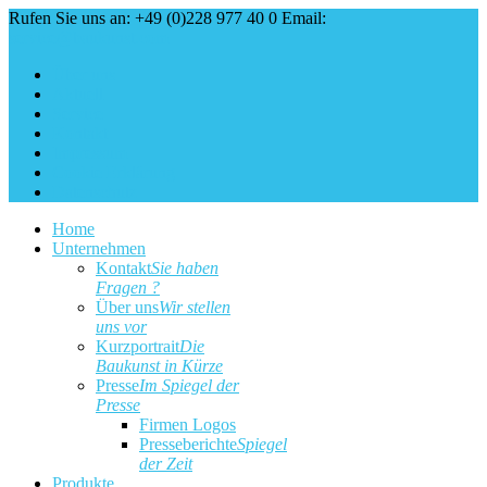
Rufen Sie uns an: +49 (0)228 977 40 0
Email:
service@baukunst.com
Über uns
Aktuell
Service
Kontakt
Impressum
Cookie Erklärung
Datenschutz
Home
Unternehmen
Kontakt
Sie haben
Fragen ?
Über uns
Wir stellen
uns vor
Kurzportrait
Die
Baukunst in Kürze
Presse
Im Spiegel der
Presse
Firmen Logos
Presseberichte
Spiegel
der Zeit
Produkte