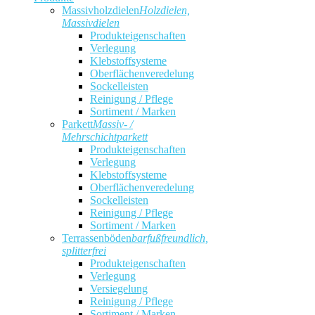
Massivholzdielen
Holzdielen,
Massivdielen
Produkteigenschaften
Verlegung
Klebstoffsysteme
Oberflächenveredelung
Sockelleisten
Reinigung / Pflege
Sortiment / Marken
Parkett
Massiv- /
Mehrschichtparkett
Produkteigenschaften
Verlegung
Klebstoffsysteme
Oberflächenveredelung
Sockelleisten
Reinigung / Pflege
Sortiment / Marken
Terrassenböden
barfußfreundlich,
splitterfrei
Produkteigenschaften
Verlegung
Versiegelung
Reinigung / Pflege
Sortiment / Marken