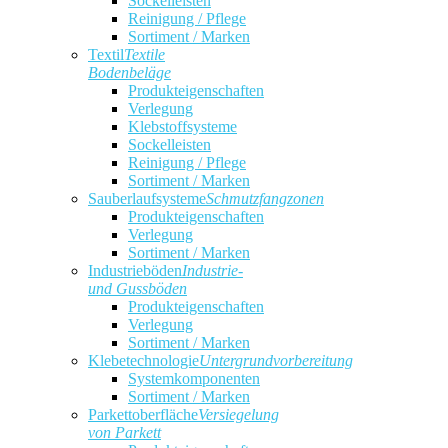
Sockelleisten
Reinigung / Pflege
Sortiment / Marken
Textil
Textile
Bodenbeläge
Produkteigenschaften
Verlegung
Klebstoffsysteme
Sockelleisten
Reinigung / Pflege
Sortiment / Marken
Sauberlaufsysteme
Schmutzfangzonen
Produkteigenschaften
Verlegung
Sortiment / Marken
Industrieböden
Industrie-
und Gussböden
Produkteigenschaften
Verlegung
Sortiment / Marken
Klebetechnologie
Untergrundvorbereitung
Systemkomponenten
Sortiment / Marken
Parkettoberfläche
Versiegelung
von Parkett