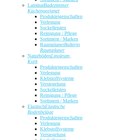
Laminat
Badezimmer,
Küchengeeignet
Produkteigenschaften
Verlegung
Sockelleisten
Reinigung / Pflege
Sortiment / Marken
Raumplaner
Balterio
Raumplaner
Naturböden
Linoleum,
Kork
Produkteigenschaften
Verlegung
Klebstoffsysteme
Versiegelung
Sockelleisten
Reinigung / Pflege
Sortiment / Marken
Elastisch
Elastische
Bodenbeläge
Produkteigenschaften
Verlegung
Klebstoffsysteme
Versiegelung