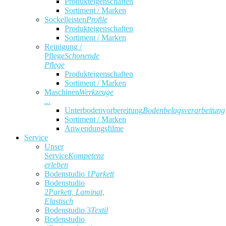
Produkteigenschaften
Sortiment / Marken
Sockelleisten
Profile
Produkteigenschaften
Sortiment / Marken
Reinigung /
Pflege
Schonende
Pflege
Produkteigenschaften
Sortiment / Marken
Maschinen
Werkzeuge
...
Unterbodenvorbereitung
Bodenbelagsverarbeitung
Sortiment / Marken
Anwendungsfilme
Service
Unser
Service
Kompetenz
erleben
Bodenstudio 1
Parkett
Bodenstudio
2
Parkett, Laminat,
Elastisch
Bodenstudio 3
Textil
Bodenstudio