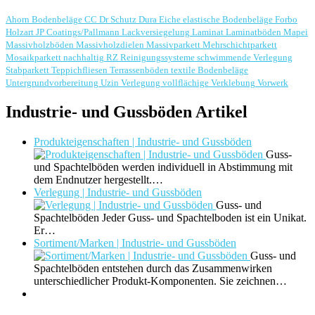
Ahorn
Bodenbeläge
CC Dr Schutz
Dura
Eiche
elastische Bodenbeläge
Forbo
Holzart
JP Coatings/Pallmann
Lackversiegelung
Laminat
Laminatböden
Mapei
Massivholzböden
Massivholzdielen
Massivparkett
Mehrschichtparkett
Mosaikparkett
nachhaltig
RZ Reinigungssysteme
schwimmende Verlegung
Stabparkett
Teppichfliesen
Terrassenböden
textile Bodenbeläge
Untergrundvorbereitung
Uzin
Verlegung
vollflächige Verklebung
Vorwerk
Industrie- und Gussböden Artikel
Produkteigenschaften | Industrie- und Gussböden
Guss-
und Spachtelböden werden individuell in Abstimmung mit
dem Endnutzer hergestellt.…
Verlegung | Industrie- und Gussböden
Guss- und
Spachtelböden Jeder Guss- und Spachtelboden ist ein Unikat.
Er…
Sortiment/Marken | Industrie- und Gussböden
Guss- und
Spachtelböden entstehen durch das Zusammenwirken
unterschiedlicher Produkt-Komponenten. Sie zeichnen…