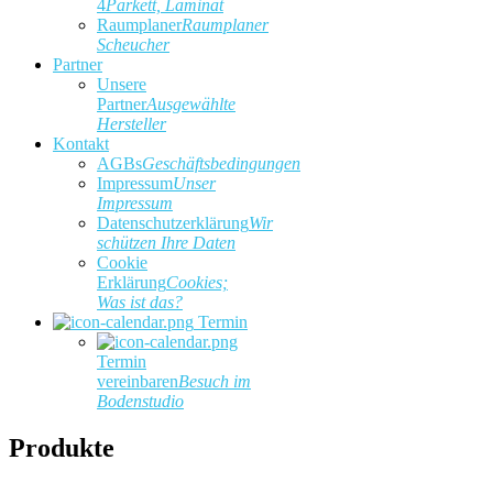
4
Parkett, Laminat
Raumplaner
Raumplaner
Scheucher
Partner
Unsere
Partner
Ausgewählte
Hersteller
Kontakt
AGBs
Geschäftsbedingungen
Impressum
Unser
Impressum
Datenschutzerklärung
Wir
schützen Ihre Daten
Cookie
Erklärung
Cookies;
Was ist das?
Termin
Termin
vereinbaren
Besuch im
Bodenstudio
Produkte