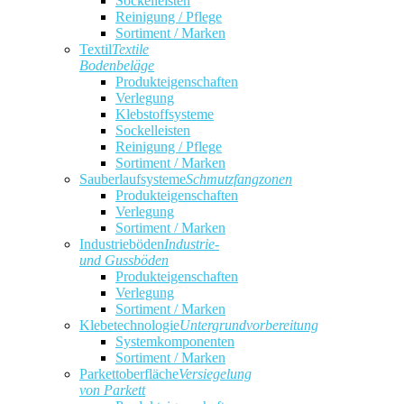
Sockelleisten
Reinigung / Pflege
Sortiment / Marken
Textil
Textile
Bodenbeläge
Produkteigenschaften
Verlegung
Klebstoffsysteme
Sockelleisten
Reinigung / Pflege
Sortiment / Marken
Sauberlaufsysteme
Schmutzfangzonen
Produkteigenschaften
Verlegung
Sortiment / Marken
Industrieböden
Industrie-
und Gussböden
Produkteigenschaften
Verlegung
Sortiment / Marken
Klebetechnologie
Untergrundvorbereitung
Systemkomponenten
Sortiment / Marken
Parkettoberfläche
Versiegelung
von Parkett