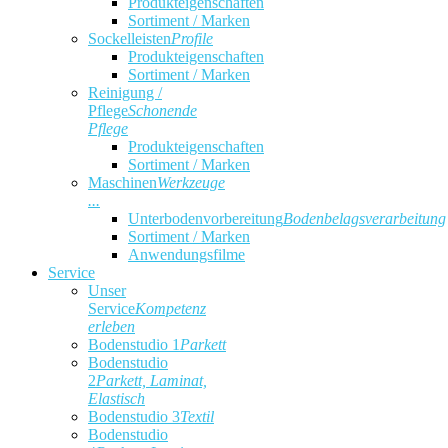
Produkteigenschaften
Sortiment / Marken
Sockelleisten
Profile
Produkteigenschaften
Sortiment / Marken
Reinigung /
Pflege
Schonende
Pflege
Produkteigenschaften
Sortiment / Marken
Maschinen
Werkzeuge
...
Unterbodenvorbereitung
Bodenbelagsverarbeitung
Sortiment / Marken
Anwendungsfilme
Service
Unser
Service
Kompetenz
erleben
Bodenstudio 1
Parkett
Bodenstudio
2
Parkett, Laminat,
Elastisch
Bodenstudio 3
Textil
Bodenstudio