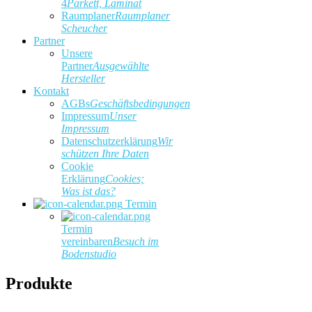
4
Parkett, Laminat
Raumplaner
Raumplaner
Scheucher
Partner
Unsere
Partner
Ausgewählte
Hersteller
Kontakt
AGBs
Geschäftsbedingungen
Impressum
Unser
Impressum
Datenschutzerklärung
Wir
schützen Ihre Daten
Cookie
Erklärung
Cookies;
Was ist das?
Termin
Termin
vereinbaren
Besuch im
Bodenstudio
Produkte