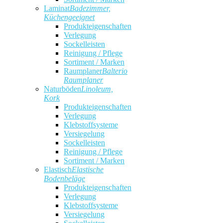
Laminat
Badezimmer,
Küchengeeignet
Produkteigenschaften
Verlegung
Sockelleisten
Reinigung / Pflege
Sortiment / Marken
Raumplaner
Balterio
Raumplaner
Naturböden
Linoleum,
Kork
Produkteigenschaften
Verlegung
Klebstoffsysteme
Versiegelung
Sockelleisten
Reinigung / Pflege
Sortiment / Marken
Elastisch
Elastische
Bodenbeläge
Produkteigenschaften
Verlegung
Klebstoffsysteme
Versiegelung