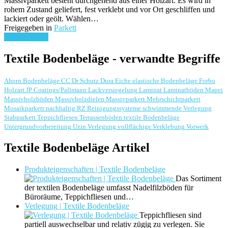
Massivparkett besteht durchgehend aus einer Holzart. Es wird in
rohem Zustand geliefert, fest verklebt und vor Ort geschliffen und
lackiert oder geölt. Wählen…
Freigegeben in
Parkett
weiterlesen ...
Textile Bodenbeläge - verwandte Begriffe
Ahorn
Bodenbeläge
CC Dr Schutz
Dura
Eiche
elastische Bodenbeläge
Forbo
Holzart
JP Coatings/Pallmann
Lackversiegelung
Laminat
Laminatböden
Mapei
Massivholzböden
Massivholzdielen
Massivparkett
Mehrschichtparkett
Mosaikparkett
nachhaltig
RZ Reinigungssysteme
schwimmende Verlegung
Stabparkett
Teppichfliesen
Terrassenböden
textile Bodenbeläge
Untergrundvorbereitung
Uzin
Verlegung
vollflächige Verklebung
Vorwerk
Textile Bodenbeläge Artikel
Produkteigenschaften | Textile Bodenbeläge
Das Sortiment
der textilen Bodenbeläge umfasst Nadelfilzböden für
Büroräume, Teppichfliesen und…
Verlegung | Textile Bodenbeläge
Teppichfliesen sind
partiell auswechselbar und relativ zügig zu verlegen. Sie