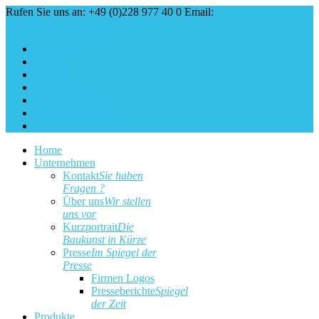
Rufen Sie uns an: +49 (0)228 977 40 0
Email:
service@baukunst.com
Über uns
Aktuell
Service
Kontakt
Impressum
Cookie Erklärung
Datenschutz
Home
Unternehmen
Kontakt
Sie haben
Fragen ?
Über uns
Wir stellen
uns vor
Kurzportrait
Die
Baukunst in Kürze
Presse
Im Spiegel der
Presse
Firmen Logos
Presseberichte
Spiegel
der Zeit
Produkte