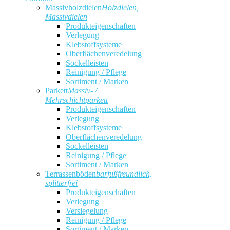
Massivholzdielen
Holzdielen,
Massivdielen
Produkteigenschaften
Verlegung
Klebstoffsysteme
Oberflächenveredelung
Sockelleisten
Reinigung / Pflege
Sortiment / Marken
Parkett
Massiv- /
Mehrschichtparkett
Produkteigenschaften
Verlegung
Klebstoffsysteme
Oberflächenveredelung
Sockelleisten
Reinigung / Pflege
Sortiment / Marken
Terrassenböden
barfußfreundlich,
splitterfrei
Produkteigenschaften
Verlegung
Versiegelung
Reinigung / Pflege
Sortiment / Marken