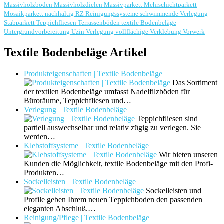
Massivholzböden
Massivholzdielen
Massivparkett
Mehrschichtparkett
Mosaikparkett
nachhaltig
RZ Reinigungssysteme
schwimmende Verlegung
Stabparkett
Teppichfliesen
Terrassenböden
textile Bodenbeläge
Untergrundvorbereitung
Uzin
Verlegung
vollflächige Verklebung
Vorwerk
Textile Bodenbeläge Artikel
Produkteigenschaften | Textile Bodenbeläge
Das Sortiment
der textilen Bodenbeläge umfasst Nadelfilzböden für
Büroräume, Teppichfliesen und…
Verlegung | Textile Bodenbeläge
Teppichfliesen sind
partiell auswechselbar und relativ zügig zu verlegen. Sie
werden…
Klebstoffsysteme | Textile Bodenbeläge
Wir bieten unseren
Kunden die Möglichkeit, textile Bodenbeläge mit den Profi-
Produkten…
Sockelleisten | Textile Bodenbeläge
Sockelleisten und
Profile geben Ihrem neuen Teppichboden den passenden
eleganten Abschluß.…
Reinigung/Pflege | Textile Bodenbeläge