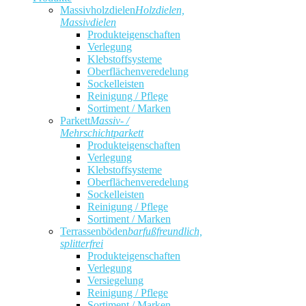
Massivholzdielen
Holzdielen,
Massivdielen
Produkteigenschaften
Verlegung
Klebstoffsysteme
Oberflächenveredelung
Sockelleisten
Reinigung / Pflege
Sortiment / Marken
Parkett
Massiv- /
Mehrschichtparkett
Produkteigenschaften
Verlegung
Klebstoffsysteme
Oberflächenveredelung
Sockelleisten
Reinigung / Pflege
Sortiment / Marken
Terrassenböden
barfußfreundlich,
splitterfrei
Produkteigenschaften
Verlegung
Versiegelung
Reinigung / Pflege
Sortiment / Marken