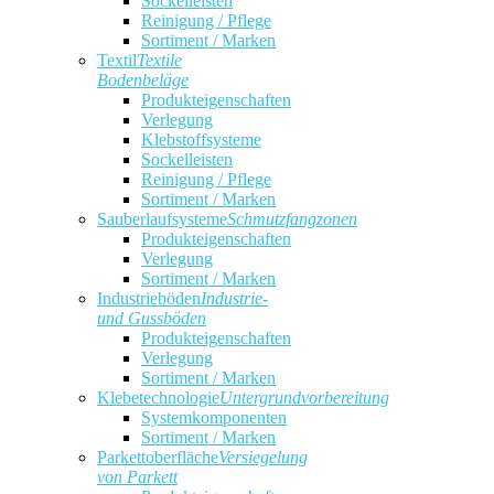
Sockelleisten
Reinigung / Pflege
Sortiment / Marken
Textil
Textile
Bodenbeläge
Produkteigenschaften
Verlegung
Klebstoffsysteme
Sockelleisten
Reinigung / Pflege
Sortiment / Marken
Sauberlaufsysteme
Schmutzfangzonen
Produkteigenschaften
Verlegung
Sortiment / Marken
Industrieböden
Industrie-
und Gussböden
Produkteigenschaften
Verlegung
Sortiment / Marken
Klebetechnologie
Untergrundvorbereitung
Systemkomponenten
Sortiment / Marken
Parkettoberfläche
Versiegelung
von Parkett