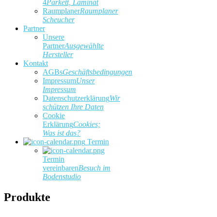
4
Parkett, Laminat
Raumplaner
Raumplaner
Scheucher
Partner
Unsere
Partner
Ausgewählte
Hersteller
Kontakt
AGBs
Geschäftsbedingungen
Impressum
Unser
Impressum
Datenschutzerklärung
Wir
schützen Ihre Daten
Cookie
Erklärung
Cookies;
Was ist das?
Termin
Termin
vereinbaren
Besuch im
Bodenstudio
Produkte