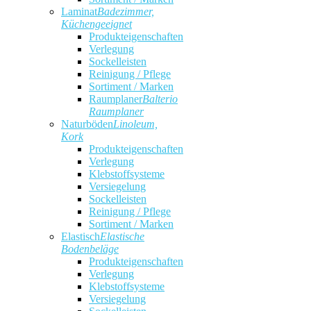
Laminat
Badezimmer,
Küchengeeignet
Produkteigenschaften
Verlegung
Sockelleisten
Reinigung / Pflege
Sortiment / Marken
Raumplaner
Balterio
Raumplaner
Naturböden
Linoleum,
Kork
Produkteigenschaften
Verlegung
Klebstoffsysteme
Versiegelung
Sockelleisten
Reinigung / Pflege
Sortiment / Marken
Elastisch
Elastische
Bodenbeläge
Produkteigenschaften
Verlegung
Klebstoffsysteme
Versiegelung