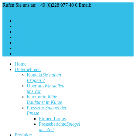
Rufen Sie uns an: +49 (0)228 977 40 0
Email:
service@baukunst.com
Über uns
Aktuell
Service
Kontakt
Impressum
Cookie Erklärung
Datenschutz
Home
Unternehmen
Kontakt
Sie haben
Fragen ?
Über uns
Wir stellen
uns vor
Kurzportrait
Die
Baukunst in Kürze
Presse
Im Spiegel der
Presse
Firmen Logos
Presseberichte
Spiegel
der Zeit
Produkte