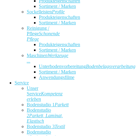
Produkteigenschaften
Sortiment / Marken
Sockelleisten
Profile
Produkteigenschaften
Sortiment / Marken
Reinigung /
Pflege
Schonende
Pflege
Produkteigenschaften
Sortiment / Marken
Maschinen
Werkzeuge
...
Unterbodenvorbereitung
Bodenbelagsverarbeitung
Sortiment / Marken
Anwendungsfilme
Service
Unser
Service
Kompetenz
erleben
Bodenstudio 1
Parkett
Bodenstudio
2
Parkett, Laminat,
Elastisch
Bodenstudio 3
Textil
Bodenstudio