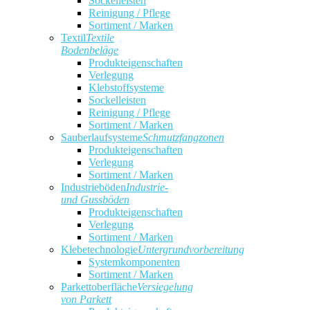
Sockelleisten
Reinigung / Pflege
Sortiment / Marken
Textil
Textile
Bodenbeläge
Produkteigenschaften
Verlegung
Klebstoffsysteme
Sockelleisten
Reinigung / Pflege
Sortiment / Marken
Sauberlaufsysteme
Schmutzfangzonen
Produkteigenschaften
Verlegung
Sortiment / Marken
Industrieböden
Industrie-
und Gussböden
Produkteigenschaften
Verlegung
Sortiment / Marken
Klebetechnologie
Untergrundvorbereitung
Systemkomponenten
Sortiment / Marken
Parkettoberfläche
Versiegelung
von Parkett