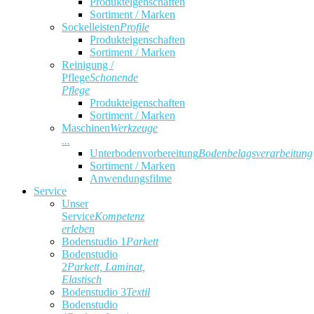
Produkteigenschaften
Sortiment / Marken
Sockelleisten
Profile
Produkteigenschaften
Sortiment / Marken
Reinigung /
Pflege
Schonende
Pflege
Produkteigenschaften
Sortiment / Marken
Maschinen
Werkzeuge
...
Unterbodenvorbereitung
Bodenbelagsverarbeitung
Sortiment / Marken
Anwendungsfilme
Service
Unser
Service
Kompetenz
erleben
Bodenstudio 1
Parkett
Bodenstudio
2
Parkett, Laminat,
Elastisch
Bodenstudio 3
Textil
Bodenstudio