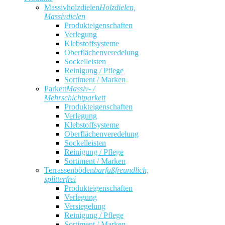
Massivholzdielen
Holzdielen,
Massivdielen
Produkteigenschaften
Verlegung
Klebstoffsysteme
Oberflächenveredelung
Sockelleisten
Reinigung / Pflege
Sortiment / Marken
Parkett
Massiv- /
Mehrschichtparkett
Produkteigenschaften
Verlegung
Klebstoffsysteme
Oberflächenveredelung
Sockelleisten
Reinigung / Pflege
Sortiment / Marken
Terrassenböden
barfußfreundlich,
splitterfrei
Produkteigenschaften
Verlegung
Versiegelung
Reinigung / Pflege
Sortiment / Marken