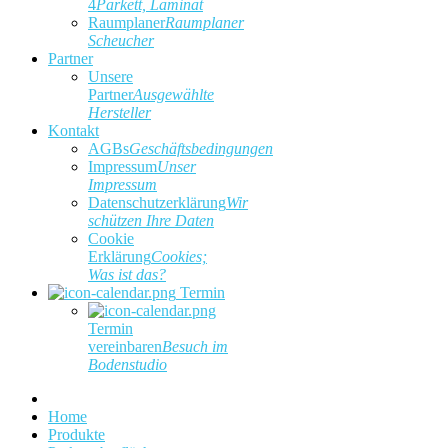
4
Parkett, Laminat
Raumplaner
Raumplaner
Scheucher
Partner
Unsere
Partner
Ausgewählte
Hersteller
Kontakt
AGBs
Geschäftsbedingungen
Impressum
Unser
Impressum
Datenschutzerklärung
Wir
schützen Ihre Daten
Cookie
Erklärung
Cookies;
Was ist das?
Termin
Termin
vereinbaren
Besuch im
Bodenstudio
Home
Produkte