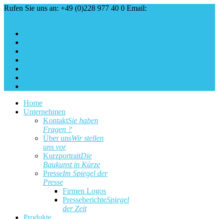
Rufen Sie uns an: +49 (0)228 977 40 0
Email:
service@baukunst.com
Über uns
Aktuell
Service
Kontakt
Impressum
Cookie Erklärung
Datenschutz
Home
Unternehmen
Kontakt
Sie haben
Fragen ?
Über uns
Wir stellen
uns vor
Kurzportrait
Die
Baukunst in Kürze
Presse
Im Spiegel der
Presse
Firmen Logos
Presseberichte
Spiegel
der Zeit
Produkte