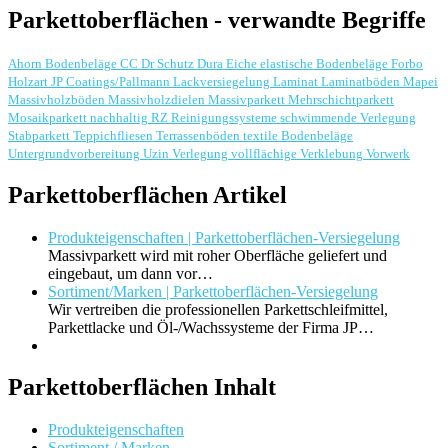
Parkettoberflächen - verwandte Begriffe
Ahorn
Bodenbeläge
CC Dr Schutz
Dura
Eiche
elastische Bodenbeläge
Forbo
Holzart
JP Coatings/Pallmann
Lackversiegelung
Laminat
Laminatböden
Mapei
Massivholzböden
Massivholzdielen
Massivparkett
Mehrschichtparkett
Mosaikparkett
nachhaltig
RZ Reinigungssysteme
schwimmende Verlegung
Stabparkett
Teppichfliesen
Terrassenböden
textile Bodenbeläge
Untergrundvorbereitung
Uzin
Verlegung
vollflächige Verklebung
Vorwerk
Parkettoberflächen Artikel
Produkteigenschaften | Parkettoberflächen-Versiegelung
Massivparkett wird mit roher Oberfläche geliefert und
eingebaut, um dann vor…
Sortiment/Marken | Parkettoberflächen-Versiegelung
Wir vertreiben die professionellen Parkettschleifmittel,
Parkettlacke und Öl-/Wachssysteme der Firma JP…
Parkettoberflächen Inhalt
Produkteigenschaften
Sortiment / Marken