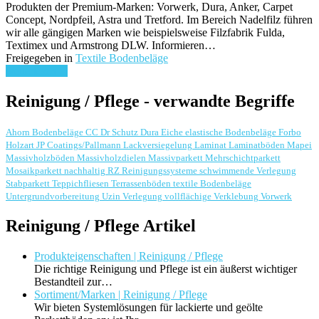
Produkten der Premium-Marken: Vorwerk, Dura, Anker, Carpet
Concept, Nordpfeil, Astra und Tretford. Im Bereich Nadelfilz führen
wir alle gängigen Marken wie beispielsweise Filzfabrik Fulda,
Textimex und Armstrong DLW. Informieren…
Freigegeben in
Textile Bodenbeläge
weiterlesen ...
Reinigung / Pflege - verwandte Begriffe
Ahorn
Bodenbeläge
CC Dr Schutz
Dura
Eiche
elastische Bodenbeläge
Forbo
Holzart
JP Coatings/Pallmann
Lackversiegelung
Laminat
Laminatböden
Mapei
Massivholzböden
Massivholzdielen
Massivparkett
Mehrschichtparkett
Mosaikparkett
nachhaltig
RZ Reinigungssysteme
schwimmende Verlegung
Stabparkett
Teppichfliesen
Terrassenböden
textile Bodenbeläge
Untergrundvorbereitung
Uzin
Verlegung
vollflächige Verklebung
Vorwerk
Reinigung / Pflege Artikel
Produkteigenschaften | Reinigung / Pflege
Die richtige Reinigung und Pflege ist ein äußerst wichtiger
Bestandteil zur…
Sortiment/Marken | Reinigung / Pflege
Wir bieten Systemlösungen für lackierte und geölte