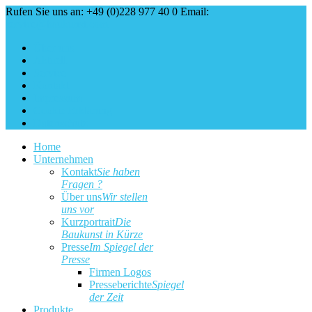
Rufen Sie uns an: +49 (0)228 977 40 0
Email:
service@baukunst.com
Über uns
Aktuell
Service
Kontakt
Impressum
Cookie Erklärung
Datenschutz
Home
Unternehmen
Kontakt
Sie haben
Fragen ?
Über uns
Wir stellen
uns vor
Kurzportrait
Die
Baukunst in Kürze
Presse
Im Spiegel der
Presse
Firmen Logos
Presseberichte
Spiegel
der Zeit
Produkte