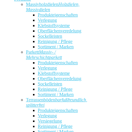
Massivholzdielen
Holzdielen,
Massivdielen
Produkteigenschaften
Verlegung
Klebstoffsysteme
Oberflächenveredelung
Sockelleisten
Reinigung / Pflege
Sortiment / Marken
Parkett
Massiv- /
Mehrschichtparkett
Produkteigenschaften
Verlegung
Klebstoffsysteme
Oberflächenveredelung
Sockelleisten
Reinigung / Pflege
Sortiment / Marken
Terrassenböden
barfußfreundlich,
splitterfrei
Produkteigenschaften
Verlegung
Versiegelung
Reinigung / Pflege
Sortiment / Marken