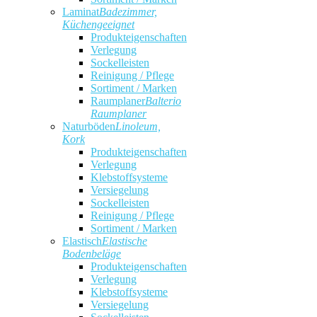
Laminat
Badezimmer,
Küchengeeignet
Produkteigenschaften
Verlegung
Sockelleisten
Reinigung / Pflege
Sortiment / Marken
Raumplaner
Balterio
Raumplaner
Naturböden
Linoleum,
Kork
Produkteigenschaften
Verlegung
Klebstoffsysteme
Versiegelung
Sockelleisten
Reinigung / Pflege
Sortiment / Marken
Elastisch
Elastische
Bodenbeläge
Produkteigenschaften
Verlegung
Klebstoffsysteme
Versiegelung