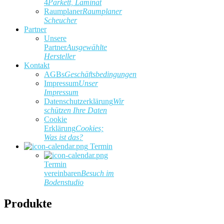
4
Parkett, Laminat
Raumplaner
Raumplaner
Scheucher
Partner
Unsere
Partner
Ausgewählte
Hersteller
Kontakt
AGBs
Geschäftsbedingungen
Impressum
Unser
Impressum
Datenschutzerklärung
Wir
schützen Ihre Daten
Cookie
Erklärung
Cookies;
Was ist das?
Termin
Termin
vereinbaren
Besuch im
Bodenstudio
Produkte