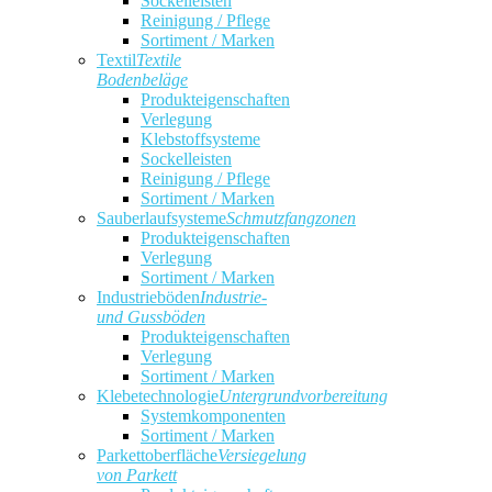
Sockelleisten
Reinigung / Pflege
Sortiment / Marken
Textil
Textile
Bodenbeläge
Produkteigenschaften
Verlegung
Klebstoffsysteme
Sockelleisten
Reinigung / Pflege
Sortiment / Marken
Sauberlaufsysteme
Schmutzfangzonen
Produkteigenschaften
Verlegung
Sortiment / Marken
Industrieböden
Industrie-
und Gussböden
Produkteigenschaften
Verlegung
Sortiment / Marken
Klebetechnologie
Untergrundvorbereitung
Systemkomponenten
Sortiment / Marken
Parkettoberfläche
Versiegelung
von Parkett