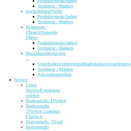
Produkteigenschaften
Sortiment / Marken
Sockelleisten
Profile
Produkteigenschaften
Sortiment / Marken
Reinigung /
Pflege
Schonende
Pflege
Produkteigenschaften
Sortiment / Marken
Maschinen
Werkzeuge
...
Unterbodenvorbereitung
Bodenbelagsverarbeitung
Sortiment / Marken
Anwendungsfilme
Service
Unser
Service
Kompetenz
erleben
Bodenstudio 1
Parkett
Bodenstudio
2
Parkett, Laminat,
Elastisch
Bodenstudio 3
Textil
Bodenstudio